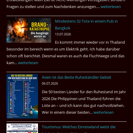
Fragen zu stellen und zum Nachdenken anzuregen.…
Russland
weiterlesen
–
Mindestens 32 Tote in einem Pub in
Was
Bangkok
hätte
13.07.2026
sein
Es kommt immer wieder vor in Thailand
können?
besonder im bereich wenn es um Elektrik geht. Ich habe darüber
|
schon oft berichtet. Diesmal waren es auch die Fluchtwege und das
Helmut
kam…
Mindestens
weiterlesen
Ham
32
fragt
Asien ist das Beste Ruheständler Gebiet
Tote
nach
06.07.2026
in
Die 50 besten Länder für den Ruhestand im Jahr
einem
2026 Die Philippinen und Thailand führen die
Pub
Liste an – und ich kann das gut nachvollziehen.
in
Wer in einem dieser beiden…
Asien
weiterlesen
Bangkok
ist
Tourismus: Welches Einreiseland weist die
das