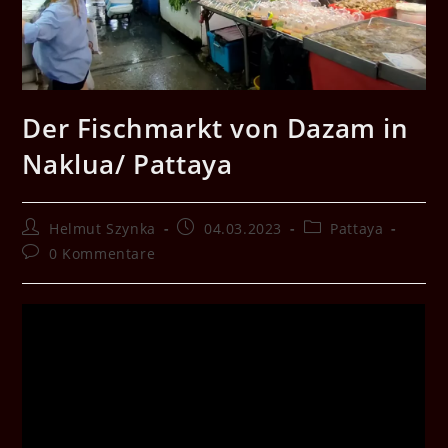
Der Fischmarkt von Dazam in
Naklua/ Pattaya
Beitrags-
Beitrag
Beitrags-
Helmut Szynka
04.03.2023
Pattaya
Autor:
veröffentlicht:
Kategorie:
Beitrags-
0 Kommentare
Kommentare: