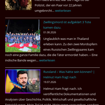
Polizist, der ein Paar vor 22 Jahren
umgebnrcht…
Nach
weiterlesen
22
Zwillingsmord ist aufgeklärt 3 Tote
Jahren,
kamen dazu.
ist
01.08.2026
der
Unglaublich was man in Thailand
Mörder
erleben kann. Zu den zwei Mordopfern
wieder
eines Russischen Zwillingpaares kam
frei
noch eine ganze Familie dazu, die die Täter ermordet haben. – Eine
?
indische Bande wegen…
Zwillingsmord
weiterlesen
ist
Russland – Was hätte sein können? |
aufgeklärt
Helmut Ham fragt nach
3
19.07.2026
Tote
Helmut Ham fragt nach. Ich
kamen
veröffentliche Dokumentationen und
dazu.
Analysen über Geschichte, Politik, Wirtschaft und gesellschaftliche
Entwicklungen. Mein Ziel ist nicht, Meinungen vorzugeben, sondern