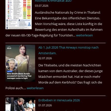
höchste Kriminalität aus?
Beste
03.07.2026
Ruheständler
Ausländische Nationals by Crime in Thailand:
Gebiet
Eine Bekanntgabe des öffentlichen Dienstes.
Mein Vorschlag wäre, diese Liste künftig in die
Bewertung des ersten Aufenthalts im Rahmen
der neuen 60-/30-Tage-Regelung für Touristen…
Tourismus:
weiterlesen
Welches
Ab 1. Juli 2026 Thai Airways nonstop nach
Einreiseland
Amsterdam.
weist
02.07.2026
die
Die Titelseite, und die meisten Nachrichten
höchste
kamen von dem Australier, der dieses junge
Kriminalität
Mädchen ermordet hat. Hat er noch mehr
aus?
Morde auf dem Kerbholz? Das fragt sich die
Polizei auch.…
Ab
weiterlesen
1.
Erdbeben in Venezuela 2026
Juli
01.07.2026
2026