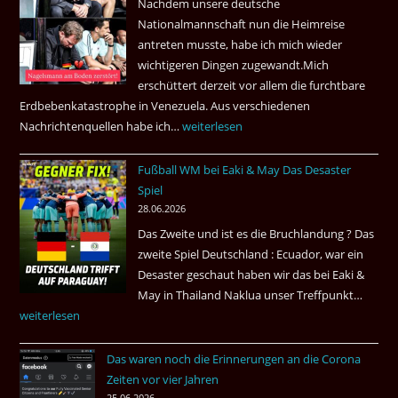
Nachdem unsere deutsche
Thai
Nationalmannschaft nun die Heimreise
Airways
antreten musste, habe ich mich wieder
nonstop
wichtigeren Dingen zugewandt.Mich
nach
erschüttert derzeit vor allem die furchtbare
Amsterdam.
Erdbebenkatastrophe in Venezuela. Aus verschiedenen
Nachrichtenquellen habe ich…
Erdbeben
weiterlesen
in
Fußball WM bei Eaki & May Das Desaster
Venezuela
Spiel
2026
28.06.2026
Das Zweite und ist es die Bruchlandung ? Das
zweite Spiel Deutschland : Ecuador, war ein
Desaster geschaut haben wir das bei Eaki &
May in Thailand Naklua unser Treffpunkt…
Fußba
weiterlesen
WM
bei
Das waren noch die Erinnerungen an die Corona
Eaki
Zeiten vor vier Jahren
&
25.06.2026