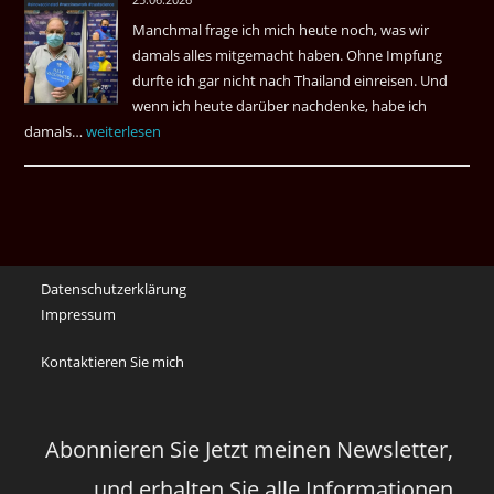
May
Manchmal frage ich mich heute noch, was wir
Das
damals alles mitgemacht haben. Ohne Impfung
Desas
durfte ich gar nicht nach Thailand einreisen. Und
Spiel
wenn ich heute darüber nachdenke, habe ich
damals…
Das
weiterlesen
waren
noch
die
Erinnerungen
an
Datenschutzerklärung
die
Impressum
Corona
Zeiten
Kontaktieren Sie mich
vor
vier
Jahren
Abonnieren Sie Jetzt meinen Newsletter,
und erhalten Sie alle Informationen