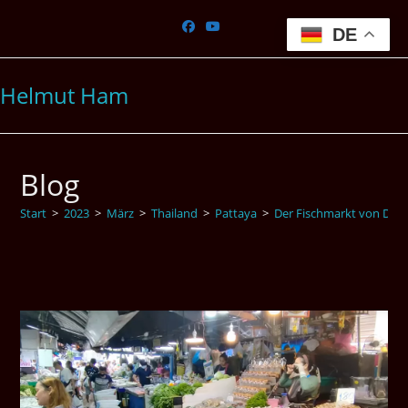
Zum
Inhalt
DE
springen
Helmut Ham
Blog
Start
>
2023
>
März
>
Thailand
>
Pattaya
>
Der Fischmarkt von Daza