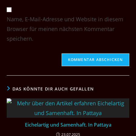
Adresse
Website-
ein
zum
URL
Kommentieren
Name, E-Mail-Adresse und Website in diesem
ein
ein
(optional)
Browser für meinen nächsten Kommentar
speichern.
DAS KÖNNTE DIR AUCH GEFALLEN
Eichelartig und Samenhaft. In Pattaya
23.07.2025