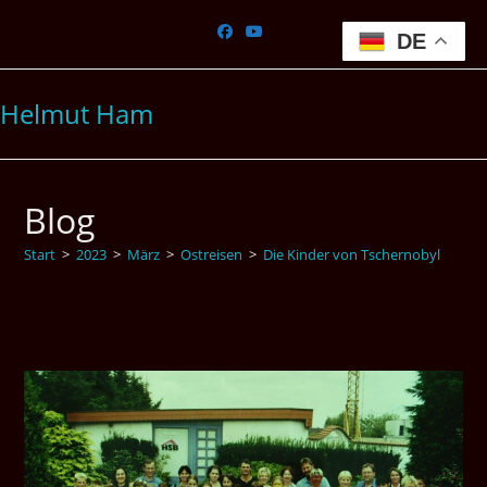
Zum
Inhalt
DE
springen
Helmut Ham
Blog
Start
>
2023
>
März
>
Ostreisen
>
Die Kinder von Tschernobyl