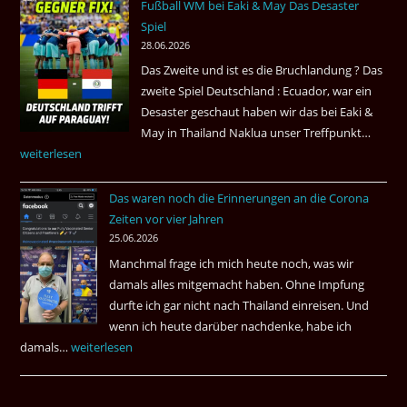
Fußball WM bei Eaki & May Das Desaster
Venezuela
Spiel
2026
28.06.2026
Das Zweite und ist es die Bruchlandung ? Das
zweite Spiel Deutschland : Ecuador, war ein
Desaster geschaut haben wir das bei Eaki &
May in Thailand Naklua unser Treffpunkt…
Fußba
weiterlesen
WM
bei
Das waren noch die Erinnerungen an die Corona
Eaki
Zeiten vor vier Jahren
&
25.06.2026
May
Manchmal frage ich mich heute noch, was wir
Das
damals alles mitgemacht haben. Ohne Impfung
Desas
durfte ich gar nicht nach Thailand einreisen. Und
Spiel
wenn ich heute darüber nachdenke, habe ich
damals…
Das
weiterlesen
waren
noch