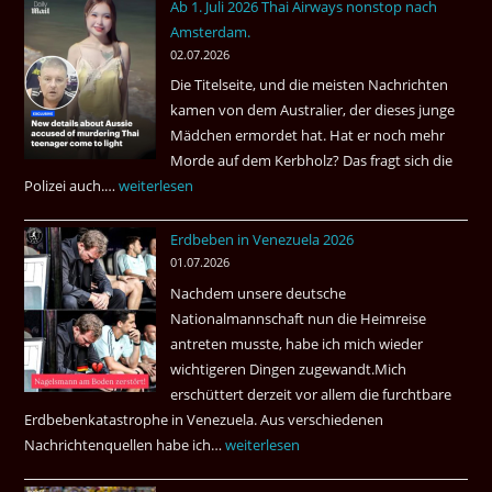
Ab 1. Juli 2026 Thai Airways nonstop nach
Einreiseland
Amsterdam.
weist
02.07.2026
die
Die Titelseite, und die meisten Nachrichten
höchste
kamen von dem Australier, der dieses junge
Kriminalität
Mädchen ermordet hat. Hat er noch mehr
aus?
Morde auf dem Kerbholz? Das fragt sich die
Polizei auch.…
Ab
weiterlesen
1.
Erdbeben in Venezuela 2026
Juli
01.07.2026
2026
Nachdem unsere deutsche
Thai
Nationalmannschaft nun die Heimreise
Airways
antreten musste, habe ich mich wieder
nonstop
wichtigeren Dingen zugewandt.Mich
nach
erschüttert derzeit vor allem die furchtbare
Amsterdam.
Erdbebenkatastrophe in Venezuela. Aus verschiedenen
Nachrichtenquellen habe ich…
Erdbeben
weiterlesen
in