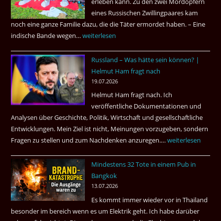
erleben kann. Zu den zwei Mordopfern
wieder
eines Russischen Zwillingpaares kam
frei
noch eine ganze Familie dazu, die die Täter ermordet haben. – Eine
?
indische Bande wegen…
Zwillingsmord
weiterlesen
ist
Russland – Was hätte sein können? |
aufgeklärt
Helmut Ham fragt nach
3
19.07.2026
Tote
Helmut Ham fragt nach. Ich
kamen
veröffentliche Dokumentationen und
dazu.
Analysen über Geschichte, Politik, Wirtschaft und gesellschaftliche
Entwicklungen. Mein Ziel ist nicht, Meinungen vorzugeben, sondern
Fragen zu stellen und zum Nachdenken anzuregen.…
Russland
weiterlesen
–
Mindestens 32 Tote in einem Pub in
Was
Bangkok
hätte
13.07.2026
sein
Es kommt immer wieder vor in Thailand
können?
besonder im bereich wenn es um Elektrik geht. Ich habe darüber
|