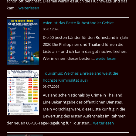
schon oft berichtet. Diesmal waren es auch die Fluchtwege und das
Helmut
kam…
Mindestens
weiterlesen
Ham
32
fragt
Asien ist das Beste Ruheständler Gebiet
Tote
nach
06.07.2026
in
Die 50 besten Länder für den Ruhestand im Jahr
einem
2026 Die Philippinen und Thailand führen die
Pub
Liste an – und ich kann das gut nachvollziehen.
in
Wer in einem dieser beiden…
Asien
weiterlesen
Bangkok
ist
Tourismus: Welches Einreiseland weist die
das
höchste Kriminalität aus?
Beste
03.07.2026
Ruheständler
Ausländische Nationals by Crime in Thailand:
Gebiet
Eine Bekanntgabe des öffentlichen Dienstes.
Mein Vorschlag wäre, diese Liste künftig in die
Bewertung des ersten Aufenthalts im Rahmen
der neuen 60-/30-Tage-Regelung für Touristen…
Tourismus:
weiterlesen
Welches