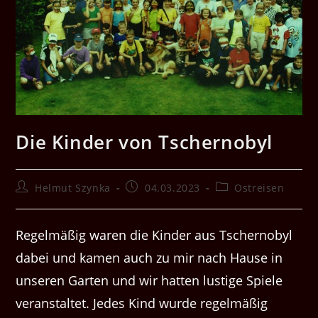
Die Kinder von Tschernobyl
Beitrags-
Beitrag
Beitrags-
Helmut Szynka
04.03.2023
Ostreisen
Autor:
veröffentlicht:
Kategorie:
Regelmäßig waren die Kinder aus Tschernobyl
dabei und kamen auch zu mir nach Hause in
unseren Garten und wir hatten lustige Spiele
veranstaltet. Jedes Kind wurde regelmäßig