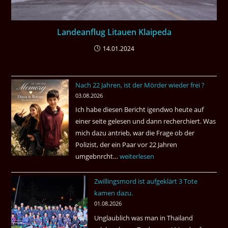
Landeanflug Litauen Klaipeda
14.01.2024
Nach 22 Jahren, ist der Mörder wieder frei ?
03.08.2026
Ich habe diesen Bericht igendwo heute auf
einer seite gelesen und dann recherchiert. Was
mich dazu antrieb, war die Frage ob der
Polizist, der ein Paar vor 22 Jahren
umgebnrcht…
Nach
weiterlesen
22
Zwillingsmord ist aufgeklärt 3 Tote
Jahren,
kamen dazu.
ist
01.08.2026
der
Unglaublich was man in Thailand
Mörder