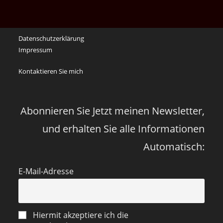
die
Erinnerungen
an
Datenschutzerklärung
die
Impressum
Corona
Zeiten
Kontaktieren Sie mich
vor
vier
Jahren
Abonnieren Sie Jetzt meinen Newsletter,
und erhalten Sie alle Informationen
Automatisch:
E-Mail-Adresse
Hiermit akzeptiere ich die