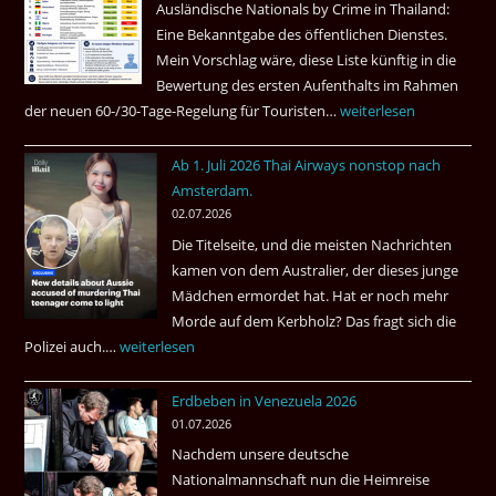
Ausländische Nationals by Crime in Thailand:
Gebiet
Eine Bekanntgabe des öffentlichen Dienstes.
Mein Vorschlag wäre, diese Liste künftig in die
Bewertung des ersten Aufenthalts im Rahmen
der neuen 60-/30-Tage-Regelung für Touristen…
Tourismus:
weiterlesen
Welches
Ab 1. Juli 2026 Thai Airways nonstop nach
Einreiseland
Amsterdam.
weist
02.07.2026
die
Die Titelseite, und die meisten Nachrichten
höchste
kamen von dem Australier, der dieses junge
Kriminalität
Mädchen ermordet hat. Hat er noch mehr
aus?
Morde auf dem Kerbholz? Das fragt sich die
Polizei auch.…
Ab
weiterlesen
1.
Erdbeben in Venezuela 2026
Juli
01.07.2026
2026
Nachdem unsere deutsche
Thai
Nationalmannschaft nun die Heimreise
Airways