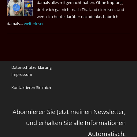
damals alles mitgemacht haben. Ohne Impfung
Desas
durfte ich gar nicht nach Thailand einreisen. Und
Spiel
wenn ich heute darüber nachdenke, habe ich
damals…
Das
weiterlesen
waren
noch
die
Erinnerungen
an
Datenschutzerklärung
die
Impressum
Corona
Zeiten
Kontaktieren Sie mich
vor
vier
Jahren
Abonnieren Sie Jetzt meinen Newsletter,
und erhalten Sie alle Informationen
Automatisch: