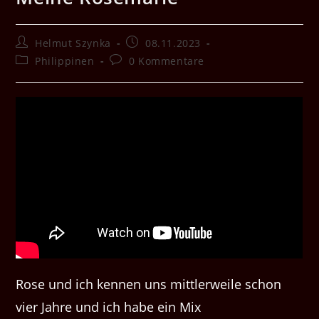
Beitrags-
Beitrag
Helmut Szynka
08.11.2023
Autor:
veröffentlicht:
Beitrags-
Beitrags-
Philippinen
0 Kommentare
Kategorie:
Kommentare:
Rose und ich kennen uns mittlerweile schon
vier Jahre und ich habe ein Mix