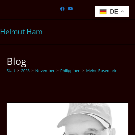
Zum
Inhalt
DE
springen
Helmut Ham
Blog
Start
>
2023
>
November
>
Philippinen
>
Meine Rosemarie