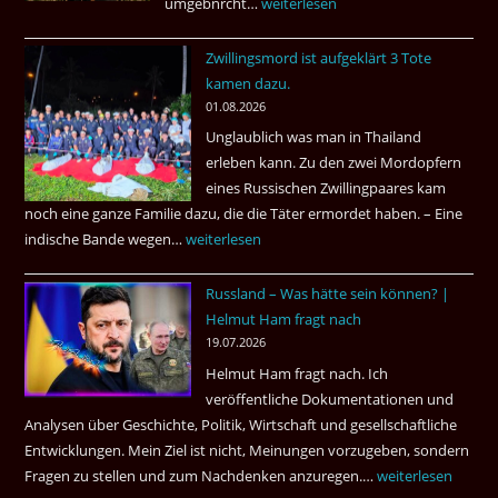
umgebnrcht…
Nach
weiterlesen
22
Zwillingsmord ist aufgeklärt 3 Tote
Jahren,
kamen dazu.
ist
01.08.2026
der
Unglaublich was man in Thailand
Mörder
erleben kann. Zu den zwei Mordopfern
wieder
eines Russischen Zwillingpaares kam
frei
noch eine ganze Familie dazu, die die Täter ermordet haben. – Eine
?
indische Bande wegen…
Zwillingsmord
weiterlesen
ist
Russland – Was hätte sein können? |
aufgeklärt
Helmut Ham fragt nach
3
19.07.2026
Tote
Helmut Ham fragt nach. Ich
kamen
veröffentliche Dokumentationen und
dazu.
Analysen über Geschichte, Politik, Wirtschaft und gesellschaftliche
Entwicklungen. Mein Ziel ist nicht, Meinungen vorzugeben, sondern
Fragen zu stellen und zum Nachdenken anzuregen.…
Russland
weiterlesen