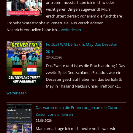
antreten musste, habe ich mich wieder
nonstop
wichtigeren Dingen zugewandt.Mich
nach
erschüttert derzeit vor allem die furchtbare
Amsterdam.
Erdbebenkatastrophe in Venezuela. Aus verschiedenen
Nachrichtenquellen habe ich…
Erdbeben
weiterlesen
in
Fußball WM bei Eaki & May Das Desaster
Venezuela
Spiel
2026
28.06.2026
Das Zweite und ist es die Bruchlandung ? Das
zweite Spiel Deutschland : Ecuador, war ein
Desaster geschaut haben wir das bei Eaki &
May in Thailand Naklua unser Treffpunkt…
Fußba
weiterlesen
WM
bei
Das waren noch die Erinnerungen an die Corona
Eaki
Zeiten vor vier Jahren
&
25.06.2026
May
Manchmal frage ich mich heute noch, was wir
Das