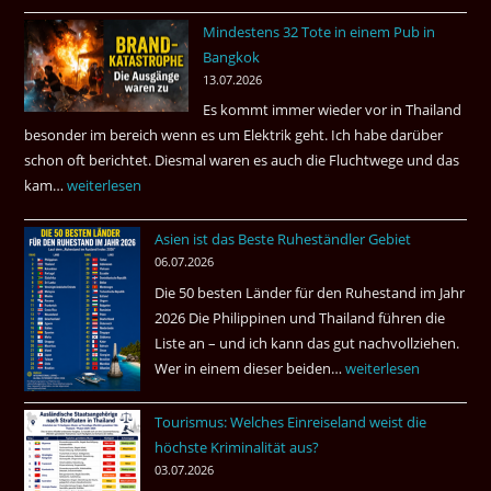
–
Mindestens 32 Tote in einem Pub in
Was
Bangkok
hätte
13.07.2026
sein
Es kommt immer wieder vor in Thailand
können?
besonder im bereich wenn es um Elektrik geht. Ich habe darüber
|
schon oft berichtet. Diesmal waren es auch die Fluchtwege und das
Helmut
kam…
Mindestens
weiterlesen
Ham
32
fragt
Asien ist das Beste Ruheständler Gebiet
Tote
nach
06.07.2026
in
Die 50 besten Länder für den Ruhestand im Jahr
einem
2026 Die Philippinen und Thailand führen die
Pub
Liste an – und ich kann das gut nachvollziehen.
in
Wer in einem dieser beiden…
Asien
weiterlesen
Bangkok
ist
Tourismus: Welches Einreiseland weist die
das
höchste Kriminalität aus?
Beste
03.07.2026
Ruheständler