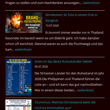
Fragen zu stellen und zum Nachdenken anzuregen.…
Russland
weiterlesen
–
Mindestens 32 Tote in einem Pub in
Was
Bangkok
hätte
13.07.2026
sein
Es kommt immer wieder vor in Thailand
können?
besonder im bereich wenn es um Elektrik geht. Ich habe darüber
|
schon oft berichtet. Diesmal waren es auch die Fluchtwege und das
Helmut
kam…
Mindestens
weiterlesen
Ham
32
fragt
Asien ist das Beste Ruheständler Gebiet
Tote
nach
06.07.2026
in
Die 50 besten Länder für den Ruhestand im Jahr
einem
2026 Die Philippinen und Thailand führen die
Pub
Liste an – und ich kann das gut nachvollziehen.
in
Wer in einem dieser beiden…
Asien
weiterlesen
Bangkok
ist
Tourismus: Welches Einreiseland weist die
das
höchste Kriminalität aus?
Beste