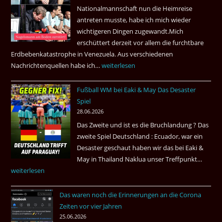
Nationalmannschaft nun die Heimreise
Airways
antreten musste, habe ich mich wieder
nonstop
wichtigeren Dingen zugewandt.Mich
nach
erschüttert derzeit vor allem die furchtbare
Amsterdam.
Erdbebenkatastrophe in Venezuela. Aus verschiedenen
Nachrichtenquellen habe ich…
Erdbeben
weiterlesen
in
Fußball WM bei Eaki & May Das Desaster
Venezuela
Spiel
2026
28.06.2026
Das Zweite und ist es die Bruchlandung ? Das
zweite Spiel Deutschland : Ecuador, war ein
Desaster geschaut haben wir das bei Eaki &
May in Thailand Naklua unser Treffpunkt…
Fußba
weiterlesen
WM
bei
Das waren noch die Erinnerungen an die Corona
Eaki
Zeiten vor vier Jahren
&
25.06.2026
May