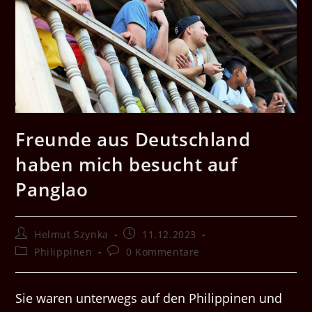
Freunde aus Deutschland
haben mich besucht auf
Panglao
Beitrags-
Beitrag
Helmut Szynka
11.12.2023
Autor:
veröffentlicht:
Beitrags-
Beitrags-
Philippinen
0 Kommentare
Kategorie:
Kommentare:
Sie waren unterwegs auf den Philippinen und