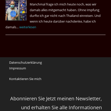
Manchmal frage ich mich heute noch, was wir
Das
damals alles mitgemacht haben. Ohne Impfung
Desas
durfte ich gar nicht nach Thailand einreisen. Und
Spiel
wenn ich heute darüber nachdenke, habe ich
damals…
Das
weiterlesen
waren
noch
die
Erinnerungen
an
Datenschutzerklärung
die
Impressum
Corona
Zeiten
Kontaktieren Sie mich
vor
vier
Jahren
Abonnieren Sie Jetzt meinen Newsletter,
und erhalten Sie alle Informationen