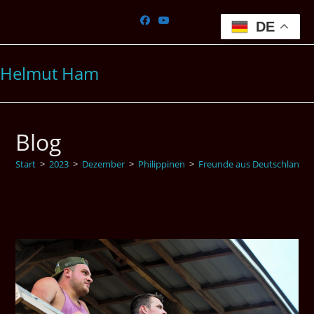
Zum
Inhalt
DE
springen
Helmut Ham
Blog
Start
>
2023
>
Dezember
>
Philippinen
>
Freunde aus Deutschland h