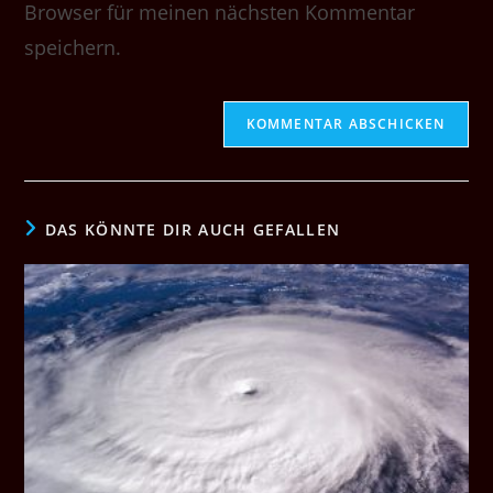
(optional)
Browser für meinen nächsten Kommentar
speichern.
DAS KÖNNTE DIR AUCH GEFALLEN