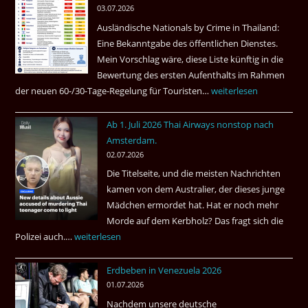
03.07.2026
Ruheständler
Ausländische Nationals by Crime in Thailand:
Gebiet
Eine Bekanntgabe des öffentlichen Dienstes.
Mein Vorschlag wäre, diese Liste künftig in die
Bewertung des ersten Aufenthalts im Rahmen
der neuen 60-/30-Tage-Regelung für Touristen…
Tourismus:
weiterlesen
Welches
Ab 1. Juli 2026 Thai Airways nonstop nach
Einreiseland
Amsterdam.
weist
02.07.2026
die
Die Titelseite, und die meisten Nachrichten
höchste
kamen von dem Australier, der dieses junge
Kriminalität
Mädchen ermordet hat. Hat er noch mehr
aus?
Morde auf dem Kerbholz? Das fragt sich die
Polizei auch.…
Ab
weiterlesen
1.
Erdbeben in Venezuela 2026
Juli
01.07.2026
2026
Nachdem unsere deutsche
Thai