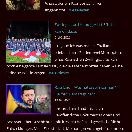
Polizist, der ein Paar vor 22 Jahren
umgebnrcht…
Nach
weiterlesen
22
Zwillingsmord ist aufgeklärt 3 Tote
Jahren,
kamen dazu.
ist
01.08.2026
der
Unglaublich was man in Thailand
Mörder
erleben kann. Zu den zwei Mordopfern
wieder
eines Russischen Zwillingpaares kam
frei
noch eine ganze Familie dazu, die die Täter ermordet haben. – Eine
?
indische Bande wegen…
Zwillingsmord
weiterlesen
ist
Russland – Was hätte sein können? |
aufgeklärt
Helmut Ham fragt nach
3
19.07.2026
Tote
Helmut Ham fragt nach. Ich
kamen
veröffentliche Dokumentationen und
dazu.
Analysen über Geschichte, Politik, Wirtschaft und gesellschaftliche
Entwicklungen. Mein Ziel ist nicht, Meinungen vorzugeben, sondern