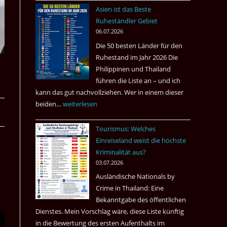
nach
Asien ist das Beste
Tote
Ruheständler Gebiet
in
06.07.2026
einem
Die 50 besten Länder für den
Pub
Ruhestand im Jahr 2026 Die
in
Philippinen und Thailand
Bangkok
führen die Liste an – und ich
kann das gut nachvollziehen. Wer in einem dieser
beiden…
Asien
weiterlesen
ist
Tourismus: Welches
das
Einreiseland weist die höchste
Beste
Kriminalität aus?
Ruheständler
03.07.2026
Gebiet
Ausländische Nationals by
Crime in Thailand: Eine
Bekanntgabe des öffentlichen
Dienstes. Mein Vorschlag wäre, diese Liste künftig
in die Bewertung des ersten Aufenthalts im