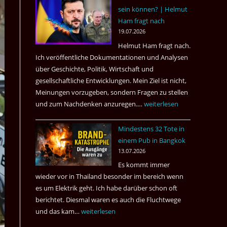
sein können? | Helmut
3
Ham fragt nach
Tote
19.07.2026
kamen
Helmut Ham fragt nach.
dazu.
Ich veröffentliche Dokumentationen und Analysen
über Geschichte, Politik, Wirtschaft und
gesellschaftliche Entwicklungen. Mein Ziel ist nicht,
Meinungen vorzugeben, sondern Fragen zu stellen
und zum Nachdenken anzuregen.…
Russland
weiterlesen
–
Mindestens 32 Tote in
Was
einem Pub in Bangkok
hätte
13.07.2026
sein
Es kommt immer
können?
wieder vor in Thailand besonder im bereich wenn
|
es um Elektrik geht. Ich habe darüber schon oft
Helmut
berichtet. Diesmal waren es auch die Fluchtwege
Ham
und das kam…
Mindestens
weiterlesen
fragt
32