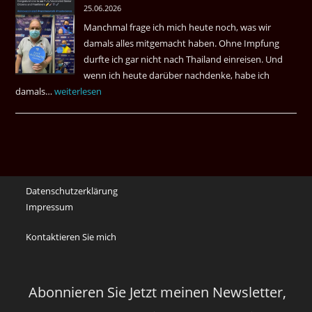
25.06.2026
May
Manchmal frage ich mich heute noch, was wir
Das
damals alles mitgemacht haben. Ohne Impfung
Desas
durfte ich gar nicht nach Thailand einreisen. Und
Spiel
wenn ich heute darüber nachdenke, habe ich
damals…
Das
weiterlesen
waren
noch
die
Erinnerungen
an
Datenschutzerklärung
die
Impressum
Corona
Zeiten
Kontaktieren Sie mich
vor
vier
Jahren
Abonnieren Sie Jetzt meinen Newsletter,