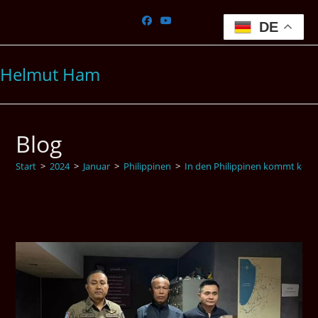
Zum
Inhalt
DE
springen
Helmut Ham
Blog
Start
>
2024
>
Januar
>
Philippinen
>
In den Philippinen kommt keiner