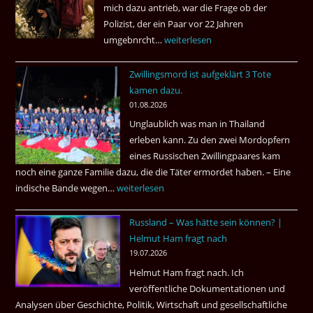
mich dazu antrieb, war die Frage ob der
Polizist, der ein Paar vor 22 Jahren
umgebnrcht…
Nach
weiterlesen
22
Zwillingsmord ist aufgeklärt 3 Tote
Jahren,
kamen dazu.
ist
01.08.2026
der
Unglaublich was man in Thailand
Mörder
erleben kann. Zu den zwei Mordopfern
wieder
eines Russischen Zwillingpaares kam
frei
noch eine ganze Familie dazu, die die Täter ermordet haben. – Eine
?
indische Bande wegen…
Zwillingsmord
weiterlesen
ist
Russland – Was hätte sein können? |
aufgeklärt
Helmut Ham fragt nach
3
19.07.2026
Tote
Helmut Ham fragt nach. Ich
kamen
veröffentliche Dokumentationen und
dazu.
Analysen über Geschichte, Politik, Wirtschaft und gesellschaftliche