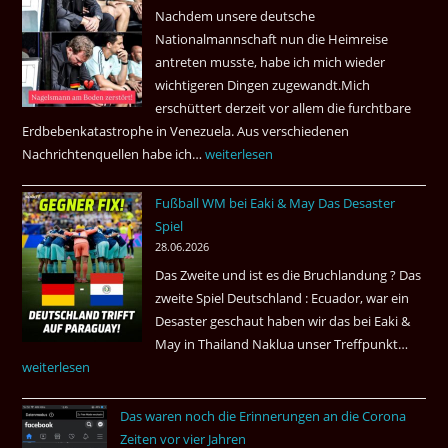
Nachdem unsere deutsche
Thai
Nationalmannschaft nun die Heimreise
Airways
antreten musste, habe ich mich wieder
nonstop
wichtigeren Dingen zugewandt.Mich
nach
erschüttert derzeit vor allem die furchtbare
Amsterdam.
Erdbebenkatastrophe in Venezuela. Aus verschiedenen
Nachrichtenquellen habe ich…
Erdbeben
weiterlesen
in
Fußball WM bei Eaki & May Das Desaster
Venezuela
Spiel
2026
28.06.2026
Das Zweite und ist es die Bruchlandung ? Das
zweite Spiel Deutschland : Ecuador, war ein
Desaster geschaut haben wir das bei Eaki &
May in Thailand Naklua unser Treffpunkt…
Fußba
weiterlesen
WM
bei
Das waren noch die Erinnerungen an die Corona
Eaki
Zeiten vor vier Jahren
&