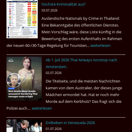
höchste Kriminalität aus?
Beste
03.07.2026
Ruheständler
Ausländische Nationals by Crime in Thailand:
Gebiet
Eine Bekanntgabe des öffentlichen Dienstes.
Mein Vorschlag wäre, diese Liste künftig in die
Bewertung des ersten Aufenthalts im Rahmen
der neuen 60-/30-Tage-Regelung für Touristen…
Tourismus:
weiterlesen
Welches
Ab 1. Juli 2026 Thai Airways nonstop nach
Einreiseland
Amsterdam.
weist
02.07.2026
die
Die Titelseite, und die meisten Nachrichten
höchste
kamen von dem Australier, der dieses junge
Kriminalität
Mädchen ermordet hat. Hat er noch mehr
aus?
Morde auf dem Kerbholz? Das fragt sich die
Polizei auch.…
Ab
weiterlesen
1.
Erdbeben in Venezuela 2026
Juli
01.07.2026
2026