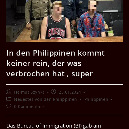
In den Philippinen kommt
keiner rein, der was
verbrochen hat , super
Beitrags-
Beitrag
Helmut Szynka
25.01.2024
Autor:
veröffentlicht:
Beitrags-
Neuestes von den Philippinen
/
Philippinen
Kategorie:
Beitrags-
0 Kommentare
Kommentare:
Das Bureau of Immigration (BI) gab am