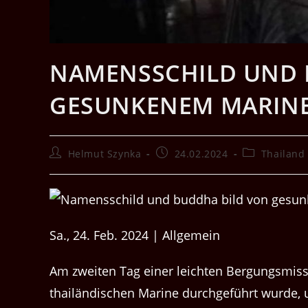
NAMENSSCHILD UND 
GESUNKENEM MARINE
Beitrags-
Beitrag
Beitrags-
Helmut Szynka
24.02.2024
Thailand
Autor:
veröffentlicht:
Kategorie:
Sa., 24. Feb. 2024 | Allgemein
Am zweit­en Tag ein­er leicht­en Bergungsmis
thailändis­chen Marine durchge­führt wurde,