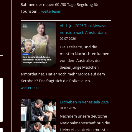
Rahmen der neuen 60-/30-Tage-Regelung für
Touristen…
Tourismus:
weiterlesen
Welches
Ab 1. Juli 2026 Thai Airways
Einreiseland
nonstop nach Amsterdam.
weist
02.07.2026
die
Die Titelseite, und die
höchste
meisten Nachrichten kamen
Kriminalität
von dem Australier, der
aus?
dieses junge Mädchen
ermordet hat. Hat er noch mehr Morde auf dem
Kerbholz? Das fragt sich die Polizei auch.…
Ab
weiterlesen
1.
Juli
Erdbeben in Venezuela 2026
2026
01.07.2026
Thai
Nachdem unsere deutsche
Airways
Nationalmannschaft nun die
nonstop
Heimreise antreten musste,