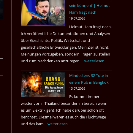
sein können? | Helmut
3
Ham fragt nach
Tote
19.07.2026
kamen
Helmut Ham fragt nach.
dazu.
Ich veröffentliche Dokumentationen und Analysen
über Geschichte, Politik, Wirtschaft und
gesellschaftliche Entwicklungen. Mein Ziel ist nicht,
Meinungen vorzugeben, sondern Fragen zu stellen
und zum Nachdenken anzuregen.…
Russland
weiterlesen
–
Mindestens 32 Tote in
Was
einem Pub in Bangkok
hätte
13.07.2026
sein
Es kommt immer
können?
wieder vor in Thailand besonder im bereich wenn
|
es um Elektrik geht. Ich habe darüber schon oft
Helmut
berichtet. Diesmal waren es auch die Fluchtwege
Ham
und das kam…
Mindestens
weiterlesen
fragt
32