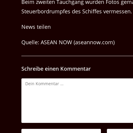
Beim zweit­en Tauch­gang wur­den Fotos gemach
Steuer­bor­drumpfes des Schiffes vermessen.
News teilen
Quelle: ASEAN NOW (aseannow.com)
Schreibe einen Kommentar
Kommentar
Gib
Gib