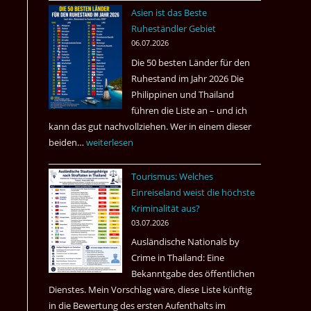
nach
Asien ist das Beste
Tote
Ruheständler Gebiet
in
06.07.2026
einem
Die 50 besten Länder für den
Pub
Ruhestand im Jahr 2026 Die
in
Philippinen und Thailand
Bangkok
führen die Liste an – und ich
kann das gut nachvollziehen. Wer in einem dieser
beiden…
Asien
weiterlesen
ist
Tourismus: Welches
das
Einreiseland weist die höchste
Beste
Kriminalität aus?
Ruheständler
03.07.2026
Gebiet
Ausländische Nationals by
Crime in Thailand: Eine
Bekanntgabe des öffentlichen
Dienstes. Mein Vorschlag wäre, diese Liste künftig
in die Bewertung des ersten Aufenthalts im