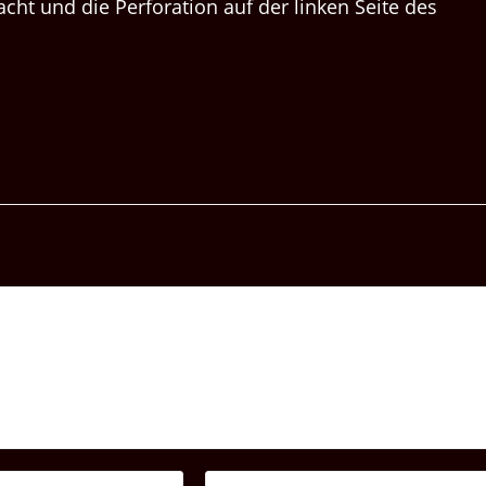
t und die Per­fo­ra­tion auf der linken Seite des
Gib