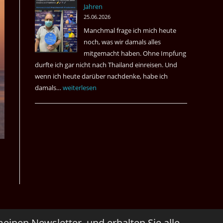
Jahren
&
25.06.2026
May
Manchmal frage ich mich heute
Das
noch, was wir damals alles
Desaster
mitgemacht haben. Ohne Impfung
Spiel
durfte ich gar nicht nach Thailand einreisen. Und
wenn ich heute darüber nachdenke, habe ich
damals…
Das
weiterlesen
waren
noch
die
Erinnerungen
an
die
Corona
Zeiten
vor
vier
meinen Newsletter, und erhalten Sie alle