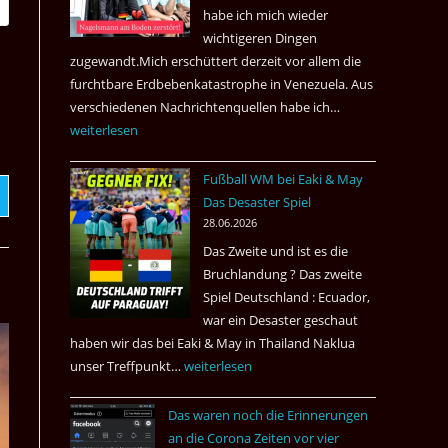
nach
habe ich mich wieder
Amsterdam.
wichtigeren Dingen
zugewandt.Mich erschüttert derzeit vor allem die
furchtbare Erdbebenkatastrophe in Venezuela. Aus
verschiedenen Nachrichtenquellen habe ich…
Erdbeben
weiterlesen
in
Venezuela
Fußball WM bei Eaki & May
2026
Das Desaster Spiel
28.06.2026
Das Zweite und ist es die
Bruchlandung ? Das zweite
Spiel Deutschland : Ecuador,
war ein Desaster geschaut
haben wir das bei Eaki & May in Thailand Naklua
unser Treffpunkt…
Fußball
weiterlesen
WM
Das waren noch die Erinnerungen
bei
an die Corona Zeiten vor vier
Eaki