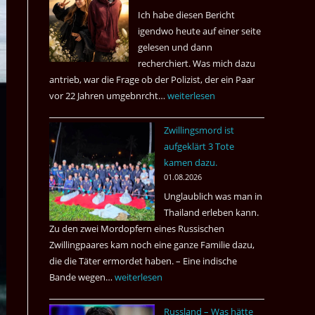
Ich habe diesen Bericht
igendwo heute auf einer seite
gelesen und dann
recherchiert. Was mich dazu
antrieb, war die Frage ob der Polizist, der ein Paar
vor 22 Jahren umgebnrcht…
Nach
weiterlesen
22
Zwillingsmord ist
Jahren,
aufgeklärt 3 Tote
ist
kamen dazu.
der
01.08.2026
Mörder
Unglaublich was man in
wieder
Thailand erleben kann.
frei
Zu den zwei Mordopfern eines Russischen
?
Zwillingpaares kam noch eine ganze Familie dazu,
die die Täter ermordet haben. – Eine indische
Bande wegen…
Zwillingsmord
weiterlesen
ist
Russland – Was hätte
aufgeklärt