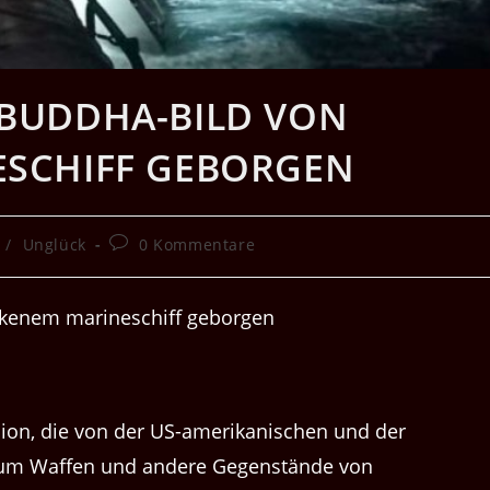
BUDDHA-BILD VON
SCHIFF GEBORGEN
Beitrags-
/
Unglück
0 Kommentare
Kommentare:
­sion, die von der US-amerikanis­chen und der
 um Waf­fen und andere Gegen­stände von