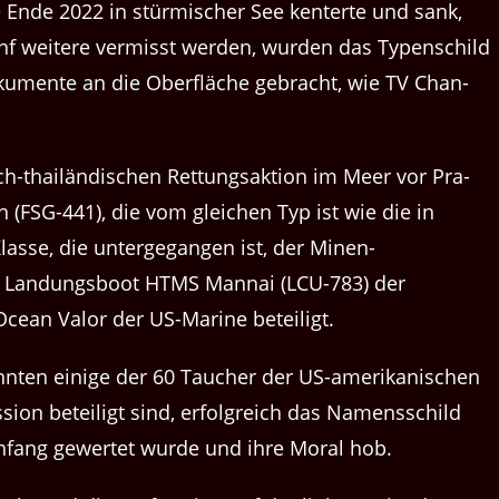
nde 2022 in stür­mis­ch­er See ken­terte und sank,
eit­ere ver­misst wer­den, wur­den das Type­n­schild
ku­mente an die Ober­fläche gebracht, wie TV Chan­
-thailändis­chen Ret­tungsak­tion im Meer vor Pra­
(FSG-441), die vom gle­ichen Typ ist wie die in
sse, die unterge­gan­gen ist, der Minen­
Lan­dungs­boot HTMS Man­nai (LCU-783) der
cean Val­or der US-Marine beteiligt.
­nten einige der 60 Tauch­er der US-amerikanis­chen
sion beteiligt sind, erfol­gre­ich das Namenss­child
nfang gew­ertet wurde und ihre Moral hob.