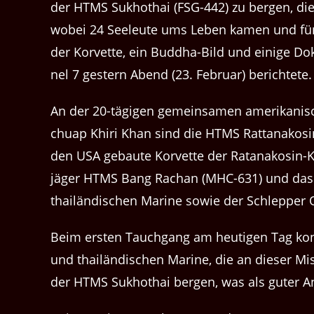
der HTMS Sukhothai (FSG-442) zu bergen, die E
wobei 24 Seeleute ums Leben kamen und fünf w
der Korvette, ein Bud­dha-Bild und einige Do
nel 7 gestern Abend (23. Feb­ru­ar) berichtete.
An der 20-tägi­gen gemein­samen amerikanisch
chuap Khiri Khan sind die HTMS Rat­tanakosin 
den USA gebaute Korvette der Ratanakosin-Kla
jäger HTMS Bang Rachan (MHC-631) und das 
thailändis­chen Marine sowie der Schlep­per O
Beim ersten Tauch­gang am heuti­gen Tag kon
und thailändis­chen Marine, die an dieser Mis­
der HTMS Sukhothai bergen, was als guter A