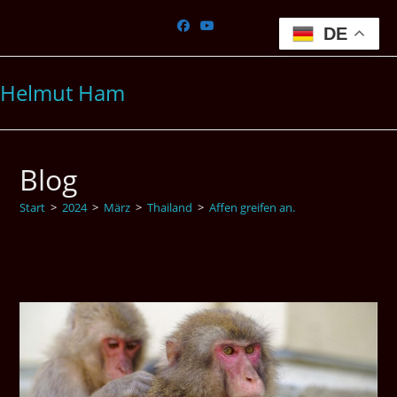
Zum
Inhalt
DE
springen
Helmut Ham
Blog
Start
>
2024
>
März
>
Thailand
>
Affen greifen an.