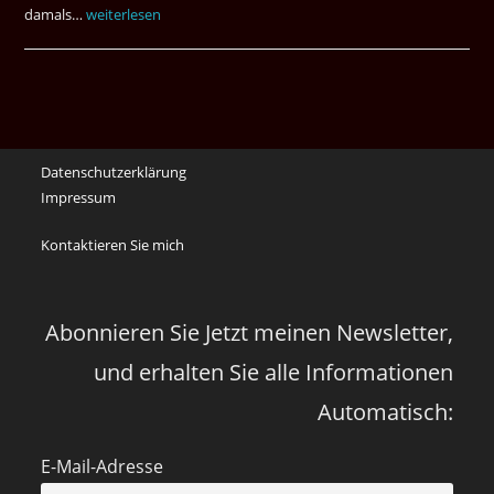
damals…
Das
weiterlesen
waren
noch
die
Erinnerungen
an
Datenschutzerklärung
die
Impressum
Corona
Zeiten
Kontaktieren Sie mich
vor
vier
Jahren
Abonnieren Sie Jetzt meinen Newsletter,
und erhalten Sie alle Informationen
Automatisch:
E-Mail-Adresse