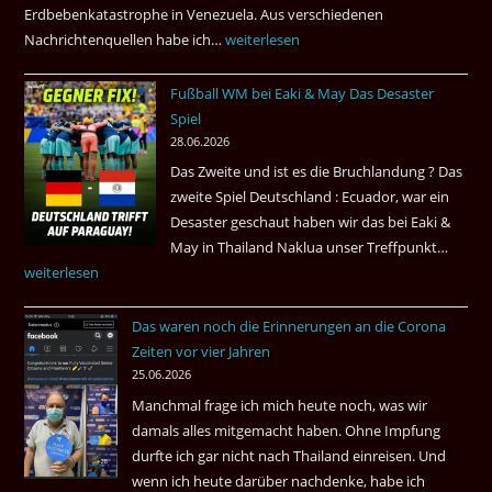
Amsterdam.
Erdbebenkatastrophe in Venezuela. Aus verschiedenen
Nachrichtenquellen habe ich…
Erdbeben
weiterlesen
in
Fußball WM bei Eaki & May Das Desaster
Venezuela
Spiel
2026
28.06.2026
Das Zweite und ist es die Bruchlandung ? Das
zweite Spiel Deutschland : Ecuador, war ein
Desaster geschaut haben wir das bei Eaki &
May in Thailand Naklua unser Treffpunkt…
Fußba
weiterlesen
WM
bei
Das waren noch die Erinnerungen an die Corona
Eaki
Zeiten vor vier Jahren
&
25.06.2026
May
Manchmal frage ich mich heute noch, was wir
Das
damals alles mitgemacht haben. Ohne Impfung
Desas
durfte ich gar nicht nach Thailand einreisen. Und
Spiel
wenn ich heute darüber nachdenke, habe ich