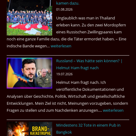
kamen dazu.
ist
01.08.2026
der
Unglaublich was man in Thailand
Mörder
erleben kann. Zu den zwei Mordopfern
wieder
eines Russischen Zwillingpaares kam
frei
noch eine ganze Familie dazu, die die Täter ermordet haben. – Eine
?
indische Bande wegen…
Zwillingsmord
weiterlesen
ist
Russland – Was hätte sein können? |
aufgeklärt
Helmut Ham fragt nach
3
19.07.2026
Tote
Helmut Ham fragt nach. Ich
kamen
veröffentliche Dokumentationen und
dazu.
Analysen über Geschichte, Politik, Wirtschaft und gesellschaftliche
Entwicklungen. Mein Ziel ist nicht, Meinungen vorzugeben, sondern
Fragen zu stellen und zum Nachdenken anzuregen.…
Russland
weiterlesen
–
Mindestens 32 Tote in einem Pub in
Was
Bangkok
hätte