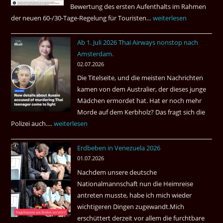
Bewertung des ersten Aufenthalts im Rahmen
der neuen 60-/30-Tage-Regelung für Touristen…
Tourismus:
weiterlesen
Welches
Ab 1. Juli 2026 Thai Airways nonstop nach
Einreiseland
Amsterdam.
weist
02.07.2026
die
Die Titelseite, und die meisten Nachrichten
höchste
kamen von dem Australier, der dieses junge
Kriminalität
Mädchen ermordet hat. Hat er noch mehr
aus?
Morde auf dem Kerbholz? Das fragt sich die
Polizei auch.…
Ab
weiterlesen
1.
Erdbeben in Venezuela 2026
Juli
01.07.2026
2026
Nachdem unsere deutsche
Thai
Nationalmannschaft nun die Heimreise
Airways
antreten musste, habe ich mich wieder
nonstop
wichtigeren Dingen zugewandt.Mich
nach
erschüttert derzeit vor allem die furchtbare