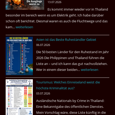
13.07.2026
sein
Es kommt immer wieder vor in Thailand
können?
besonder im bereich wenn es um Elektrik geht. Ich habe darüber
|
schon oft berichtet. Diesmal waren es auch die Fluchtwege und das
Helmut
kam…
Mindestens
weiterlesen
Ham
32
fragt
Asien ist das Beste Ruheständler Gebiet
Tote
nach
06.07.2026
in
Die 50 besten Länder für den Ruhestand im Jahr
einem
2026 Die Philippinen und Thailand führen die
Pub
Liste an – und ich kann das gut nachvollziehen.
in
Wer in einem dieser beiden…
Asien
weiterlesen
Bangkok
ist
Tourismus: Welches Einreiseland weist die
das
höchste Kriminalität aus?
Beste
03.07.2026
Ruheständler
Ausländische Nationals by Crime in Thailand:
Gebiet
Eine Bekanntgabe des öffentlichen Dienstes.
Mein Vorschlag wäre, diese Liste künftig in die