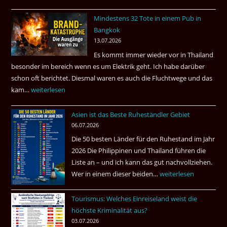
–
Mindestens 32 Tote in einem Pub in
Was
Bangkok
hätte
13.07.2026
sein
Es kommt immer wieder vor in Thailand
können?
besonder im bereich wenn es um Elektrik geht. Ich habe darüber
|
schon oft berichtet. Diesmal waren es auch die Fluchtwege und das
Helmut
kam…
Mindestens
weiterlesen
Ham
32
fragt
Asien ist das Beste Ruheständler Gebiet
Tote
nach
06.07.2026
in
Die 50 besten Länder für den Ruhestand im Jahr
einem
2026 Die Philippinen und Thailand führen die
Pub
Liste an – und ich kann das gut nachvollziehen.
in
Wer in einem dieser beiden…
Asien
weiterlesen
Bangkok
ist
Tourismus: Welches Einreiseland weist die
das
höchste Kriminalität aus?
Beste
03.07.2026
Ruheständler