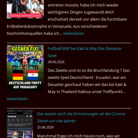
antreten musste, habe ich mich wieder
nonstop
wichtigeren Dingen zugewandt.Mich
nach
erschüttert derzeit vor allem die furchtbare
Amsterdam.
Erdbebenkatastrophe in Venezuela. Aus verschiedenen
Nachrichtenquellen habe ich…
Erdbeben
weiterlesen
in
Fußball WM bei Eaki & May Das Desaster
Venezuela
Spiel
2026
28.06.2026
Das Zweite und ist es die Bruchlandung ? Das
zweite Spiel Deutschland : Ecuador, war ein
Desaster geschaut haben wir das bei Eaki &
May in Thailand Naklua unser Treffpunkt…
Fußba
weiterlesen
WM
bei
Das waren noch die Erinnerungen an die Corona
Eaki
Zeiten vor vier Jahren
&
25.06.2026
May
Manchmal frage ich mich heute noch, was wir
Das