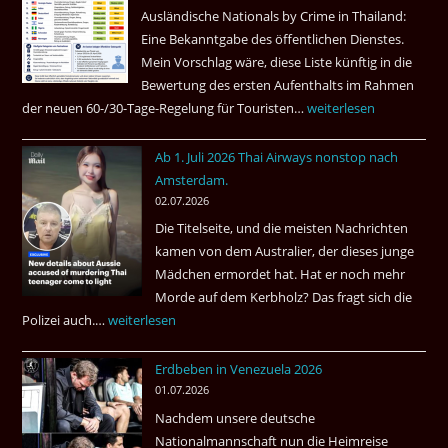
Ausländische Nationals by Crime in Thailand:
Gebiet
Eine Bekanntgabe des öffentlichen Dienstes.
Mein Vorschlag wäre, diese Liste künftig in die
Bewertung des ersten Aufenthalts im Rahmen
der neuen 60-/30-Tage-Regelung für Touristen…
Tourismus:
weiterlesen
Welches
Ab 1. Juli 2026 Thai Airways nonstop nach
Einreiseland
Amsterdam.
weist
02.07.2026
die
Die Titelseite, und die meisten Nachrichten
höchste
kamen von dem Australier, der dieses junge
Kriminalität
Mädchen ermordet hat. Hat er noch mehr
aus?
Morde auf dem Kerbholz? Das fragt sich die
Polizei auch.…
Ab
weiterlesen
1.
Erdbeben in Venezuela 2026
Juli
01.07.2026
2026
Nachdem unsere deutsche
Thai
Nationalmannschaft nun die Heimreise
Airways