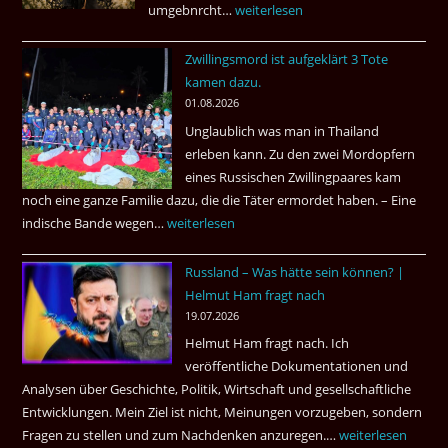
umgebnrcht…
Nach
weiterlesen
22
Zwillingsmord ist aufgeklärt 3 Tote
Jahren,
kamen dazu.
ist
01.08.2026
der
Unglaublich was man in Thailand
Mörder
erleben kann. Zu den zwei Mordopfern
wieder
eines Russischen Zwillingpaares kam
frei
noch eine ganze Familie dazu, die die Täter ermordet haben. – Eine
?
indische Bande wegen…
Zwillingsmord
weiterlesen
ist
Russland – Was hätte sein können? |
aufgeklärt
Helmut Ham fragt nach
3
19.07.2026
Tote
Helmut Ham fragt nach. Ich
kamen
veröffentliche Dokumentationen und
dazu.
Analysen über Geschichte, Politik, Wirtschaft und gesellschaftliche
Entwicklungen. Mein Ziel ist nicht, Meinungen vorzugeben, sondern
Fragen zu stellen und zum Nachdenken anzuregen.…
Russland
weiterlesen