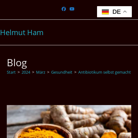
Zum
Inhalt
DE
springen
Helmut Ham
Blog
Start
>
2024
>
März
>
Gesundheit
>
Antibiotikum selbst gemacht 2 