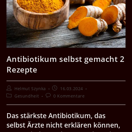
Antibiotikum selbst gemacht 2
Rezepte
Beitrags-
Beitrag
Helmut Szynka
16.03.2024
Autor:
veröffentlicht:
Beitrags-
Beitrags-
Gesundheit
0 Kommentare
Kategorie:
Kommentare:
Das stärkste Antibiotikum, das
selbst Ärzte nicht erklären können,