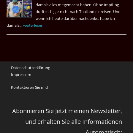
damals alles mitgemacht haben. Ohne Impfung
Desas
durfte ich gar nicht nach Thailand einreisen. Und
Spiel
wenn ich heute darüber nachdenke, habe ich
damals…
Das
weiterlesen
waren
noch
die
Erinnerungen
an
Datenschutzerklärung
die
Impressum
Corona
Zeiten
Kontaktieren Sie mich
vor
vier
Jahren
Abonnieren Sie Jetzt meinen Newsletter,
und erhalten Sie alle Informationen
Automatisch: