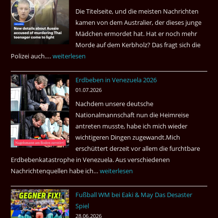
die
Die Titelseite, und die meisten Nachrichten
höchste
kamen von dem Australier, der dieses junge
Kriminalität
Mädchen ermordet hat. Hat er noch mehr
aus?
Morde auf dem Kerbholz? Das fragt sich die
Polizei auch.…
Ab
weiterlesen
1.
Erdbeben in Venezuela 2026
Juli
01.07.2026
2026
Nachdem unsere deutsche
Thai
Nationalmannschaft nun die Heimreise
Airways
antreten musste, habe ich mich wieder
nonstop
wichtigeren Dingen zugewandt.Mich
nach
erschüttert derzeit vor allem die furchtbare
Amsterdam.
Erdbebenkatastrophe in Venezuela. Aus verschiedenen
Nachrichtenquellen habe ich…
Erdbeben
weiterlesen
in
Fußball WM bei Eaki & May Das Desaster
Venezuela
Spiel
2026
28.06.2026