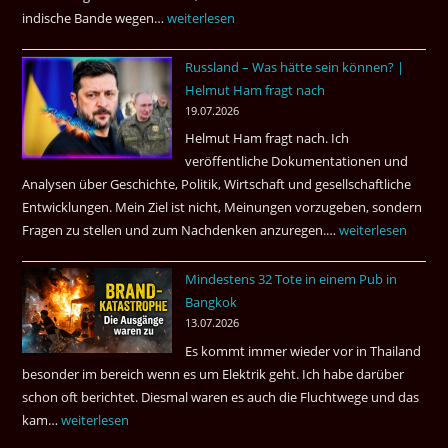
?
indische Bande wegen…
Zwillingsmord
weiterlesen
ist
Russland – Was hätte sein können? |
aufgeklärt
Helmut Ham fragt nach
3
19.07.2026
Tote
Helmut Ham fragt nach. Ich
kamen
veröffentliche Dokumentationen und
dazu.
Analysen über Geschichte, Politik, Wirtschaft und gesellschaftliche
Entwicklungen. Mein Ziel ist nicht, Meinungen vorzugeben, sondern
Fragen zu stellen und zum Nachdenken anzuregen.…
Russland
weiterlesen
–
Mindestens 32 Tote in einem Pub in
Was
Bangkok
hätte
13.07.2026
sein
Es kommt immer wieder vor in Thailand
können?
besonder im bereich wenn es um Elektrik geht. Ich habe darüber
|
schon oft berichtet. Diesmal waren es auch die Fluchtwege und das
Helmut
kam…
Mindestens
weiterlesen
Ham
32