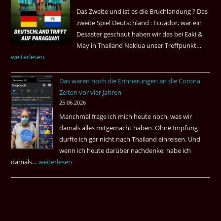
Das Zweite und ist es die Bruchlandung ? Das
zweite Spiel Deutschland : Ecuador, war ein
Desaster geschaut haben wir das bei Eaki &
May in Thailand Naklua unser Treffpunkt…
Fußba
weiterlesen
WM
bei
Das waren noch die Erinnerungen an die Corona
Eaki
Zeiten vor vier Jahren
&
25.06.2026
May
Manchmal frage ich mich heute noch, was wir
Das
damals alles mitgemacht haben. Ohne Impfung
Desas
durfte ich gar nicht nach Thailand einreisen. Und
Spiel
wenn ich heute darüber nachdenke, habe ich
damals…
Das
weiterlesen
waren
noch
die
Erinnerungen