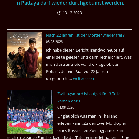
In Pattaya darf wieder durchgebumst werden.
13.12.2023
Nach 22 Jahren, ist der Mörder wieder frei ?
03.08.2026
Ich habe diesen Bericht igendwo heute auf
einer seite gelesen und dann recherchiert. Was
mich dazu antrieb, war die Frage ob der
Polizist, der ein Paar vor 22 Jahren
umgebnrcht…
Nach
weiterlesen
22
Zwillingsmord ist aufgeklärt 3 Tote
Jahren,
kamen dazu.
ist
01.08.2026
der
Unglaublich was man in Thailand
Mörder
erleben kann. Zu den zwei Mordopfern
wieder
eines Russischen Zwillingpaares kam
frei
noch eine ganze Familie dazu, die die Täter ermordet haben. – Eine