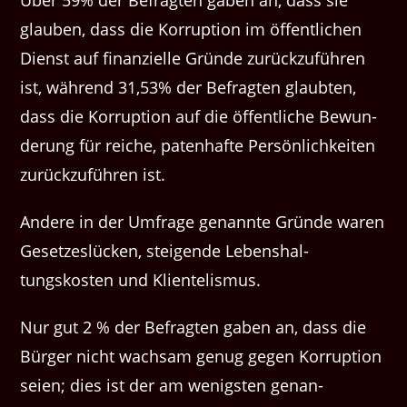
glauben, dass die Kor­rup­tion im öffentlichen
Dienst auf finanzielle Gründe zurück­zuführen
ist, während 31,53% der Befragten glaubten,
dass die Kor­rup­tion auf die öffentliche Bewun­
derung für reiche, paten­hafte Per­sön­lichkeit­en
zurück­zuführen ist.
Andere in der Umfrage genan­nte Gründe waren
Geset­zes­lück­en, steigende Leben­shal­
tungskosten und Klientelismus.
Nur gut 2 % der Befragten gaben an, dass die
Bürg­er nicht wach­sam genug gegen Kor­rup­tion
seien; dies ist der am wenig­sten genan­