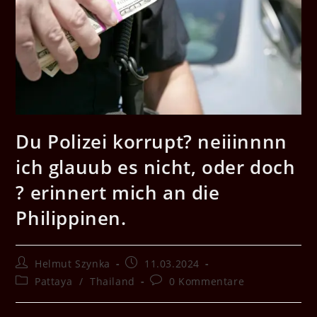
Du Polizei korrupt? neiiinnnn
ich glauub es nicht, oder doch
? erinnert mich an die
Philippinen.
Beitrags-
Beitrag
Helmut Szynka
11.03.2024
Autor:
veröffentlicht:
Beitrags-
Beitrags-
Pattaya
/
Thailand
0 Kommentare
Kategorie:
Kommentare: