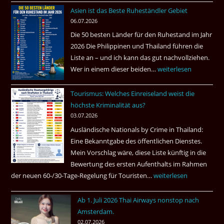
fragt
Asien ist das Beste Ruheständler Gebiet
Tote
nach
06.07.2026
in
Die 50 besten Länder für den Ruhestand im Jahr
einem
2026 Die Philippinen und Thailand führen die
Pub
Liste an – und ich kann das gut nachvollziehen.
in
Wer in einem dieser beiden…
Asien
weiterlesen
Bangkok
ist
Tourismus: Welches Einreiseland weist die
das
höchste Kriminalität aus?
Beste
03.07.2026
Ruheständler
Ausländische Nationals by Crime in Thailand:
Gebiet
Eine Bekanntgabe des öffentlichen Dienstes.
Mein Vorschlag wäre, diese Liste künftig in die
Bewertung des ersten Aufenthalts im Rahmen
der neuen 60-/30-Tage-Regelung für Touristen…
Tourismus:
weiterlesen
Welches
Ab 1. Juli 2026 Thai Airways nonstop nach
Einreiseland
Amsterdam.
weist
02.07.2026