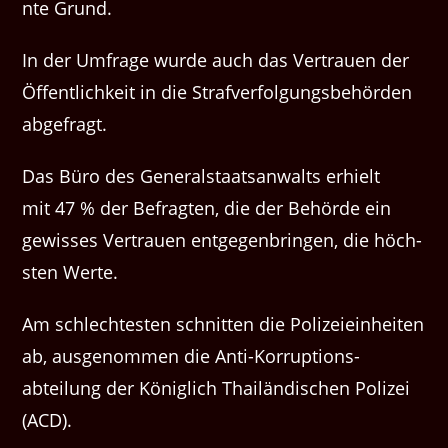
nte Grund.
In der Umfrage wurde auch das Ver­trauen der
Öffentlichkeit in die Strafver­fol­gungs­be­hör­den
abgefragt.
Das Büro des Gen­er­al­staat­san­walts erhielt
mit 47 % der Befragten, die der Behörde ein
gewiss­es Ver­trauen ent­ge­gen­brin­gen, die höch­
sten Werte.
Am schlecht­esten schnit­ten die Polizeiein­heit­en
ab, ausgenom­men die Anti-Kor­rup­tion­s­
abteilung der Königlich Thailändis­chen Polizei
(ACD).