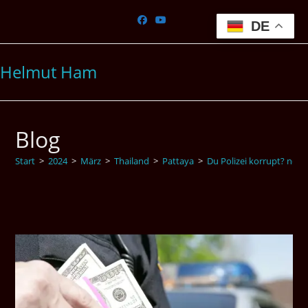
Zum
Inhalt
DE
springen
Helmut Ham
Blog
Start
>
2024
>
März
>
Thailand
>
Pattaya
>
Du Polizei korrupt? neiii