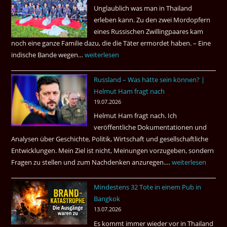
Unglaublich was man in Thailand
Mörder
erleben kann. Zu den zwei Mordopfern
wieder
eines Russischen Zwillingpaares kam
frei
noch eine ganze Familie dazu, die die Täter ermordet haben. – Eine
?
indische Bande wegen…
Zwillingsmord
weiterlesen
ist
Russland – Was hätte sein können? |
aufgeklärt
Helmut Ham fragt nach
3
19.07.2026
Tote
Helmut Ham fragt nach. Ich
kamen
veröffentliche Dokumentationen und
dazu.
Analysen über Geschichte, Politik, Wirtschaft und gesellschaftliche
Entwicklungen. Mein Ziel ist nicht, Meinungen vorzugeben, sondern
Fragen zu stellen und zum Nachdenken anzuregen.…
Russland
weiterlesen
–
Mindestens 32 Tote in einem Pub in
Was
Bangkok
hätte
13.07.2026
sein
Es kommt immer wieder vor in Thailand
können?