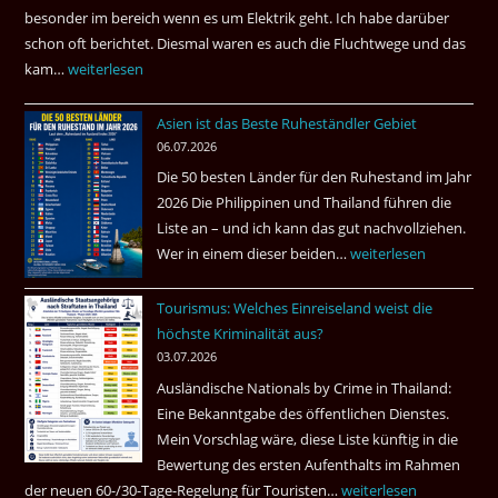
besonder im bereich wenn es um Elektrik geht. Ich habe darüber
|
schon oft berichtet. Diesmal waren es auch die Fluchtwege und das
Helmut
kam…
Mindestens
weiterlesen
Ham
32
fragt
Asien ist das Beste Ruheständler Gebiet
Tote
nach
06.07.2026
in
Die 50 besten Länder für den Ruhestand im Jahr
einem
2026 Die Philippinen und Thailand führen die
Pub
Liste an – und ich kann das gut nachvollziehen.
in
Wer in einem dieser beiden…
Asien
weiterlesen
Bangkok
ist
Tourismus: Welches Einreiseland weist die
das
höchste Kriminalität aus?
Beste
03.07.2026
Ruheständler
Ausländische Nationals by Crime in Thailand:
Gebiet
Eine Bekanntgabe des öffentlichen Dienstes.
Mein Vorschlag wäre, diese Liste künftig in die
Bewertung des ersten Aufenthalts im Rahmen
der neuen 60-/30-Tage-Regelung für Touristen…
Tourismus:
weiterlesen