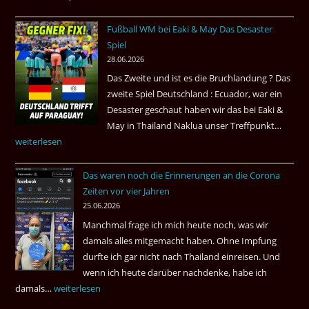
in
Fußball WM bei Eaki & May Das Desaster
Venezuela
Spiel
2026
28.06.2026
Das Zweite und ist es die Bruchlandung ? Das
zweite Spiel Deutschland : Ecuador, war ein
Desaster geschaut haben wir das bei Eaki &
May in Thailand Naklua unser Treffpunkt…
Fußba
weiterlesen
WM
bei
Das waren noch die Erinnerungen an die Corona
Eaki
Zeiten vor vier Jahren
&
25.06.2026
May
Manchmal frage ich mich heute noch, was wir
Das
damals alles mitgemacht haben. Ohne Impfung
Desas
durfte ich gar nicht nach Thailand einreisen. Und
Spiel
wenn ich heute darüber nachdenke, habe ich
damals…
Das
weiterlesen
waren