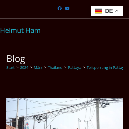
Zum
Inhalt
DE
springen
Helmut Ham
Blog
Start
>
2024
>
März
>
Thailand
>
Pattaya
>
Teilsperrung in Pattaya