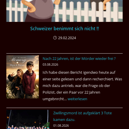
Schweizer benimmt sich nicht !!
29.02.2024
Nach 22 Jahren, ist der Mörder wieder frei ?
03.08.2026
Ich habe diesen Bericht igendwo heute auf
einer seite gelesen und dann recherchiert. Was
mich dazu antrieb, war die Frage ob der
Polizist, der ein Paar vor 22 Jahren
umgebnrcht…
Nach
weiterlesen
22
Zwillingsmord ist aufgeklärt 3 Tote
Jahren,
kamen dazu.
ist
01.08.2026
der