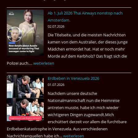
Welches
Ab 1. Juli 2026 Thai Airways nonstop nach
Einreiseland
Amsterdam.
weist
02.07.2026
die
Die Titelseite, und die meisten Nachrichten
höchste
kamen von dem Australier, der dieses junge
Kriminalität
Mädchen ermordet hat. Hat er noch mehr
aus?
Morde auf dem Kerbholz? Das fragt sich die
Polizei auch.…
Ab
weiterlesen
1.
Erdbeben in Venezuela 2026
Juli
01.07.2026
2026
Nachdem unsere deutsche
Thai
Nationalmannschaft nun die Heimreise
Airways
antreten musste, habe ich mich wieder
nonstop
wichtigeren Dingen zugewandt.Mich
nach
erschüttert derzeit vor allem die furchtbare
Amsterdam.
Erdbebenkatastrophe in Venezuela. Aus verschiedenen
Nachrichtenquellen habe ich…
Erdbeben
weiterlesen