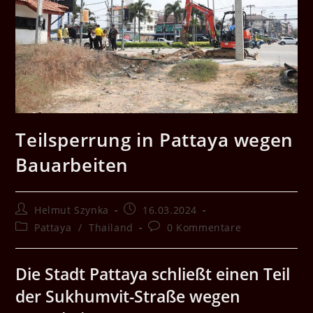
Teilsperrung in Pattaya wegen
Bauarbeiten
Beitrags-
Beitrag
Helmut Szynka
16.03.2024
Autor:
veröffentlicht:
Beitrags-
Beitrags-
Pattaya
/
Thailand
0 Kommentare
Kategorie:
Kommentare:
Die Stadt Pattaya schließt einen Teil
der Sukhumvit-Straße wegen