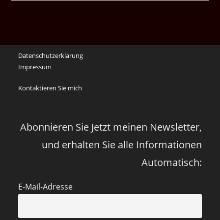
noch
die
Erinnerungen
an
Datenschutzerklärung
die
Impressum
Corona
Zeiten
Kontaktieren Sie mich
vor
vier
Jahren
Abonnieren Sie Jetzt meinen Newsletter,
und erhalten Sie alle Informationen
Automatisch:
E-Mail-Adresse