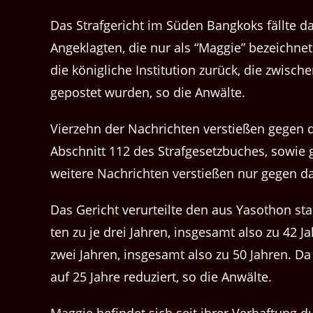
Das Strafgericht im Süden Bangkoks fällte das 
Angeklagten, die nur als ​“Mag­gie” beze­ich­n
die königliche Insti­tu­tion zurück, die zwis­
gepostet wur­den, so die Anwälte.
Vierzehn der Nachricht­en ver­stießen gegen d
Abschnitt 112 des Strafge­set­zbuch­es, sowie g
weit­ere Nachricht­en ver­stießen nur gegen 
Das Gericht verurteilte den aus Yasothon s
ten zu je drei Jahren, ins­ge­samt also zu 42 
zwei Jahren, ins­ge­samt also zu 50 Jahren. D
auf 25 Jahre reduziert, so die Anwälte.