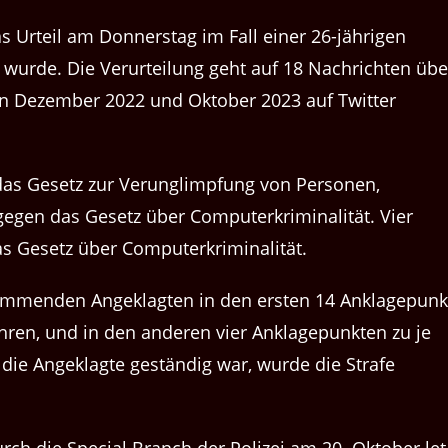
Urteil am Don­ner­stag im Fall ein­er 26-jähri­gen
et wurde. Die Verurteilung geht auf 18 Nachricht­en übe
chen Dezem­ber 2022 und Okto­ber 2023 auf Twit­ter
as Gesetz zur Verunglimp­fung von Per­so­n­en,
egen das Gesetz über Com­put­erkrim­i­nal­ität. Vier
das Gesetz über Computerkriminalität.
tam­menden Angeklagten in den ersten 14 Anklagepunk
Jahren, und in den anderen vier Anklagepunk­ten zu je
a die Angeklagte geständig war, wurde die Strafe