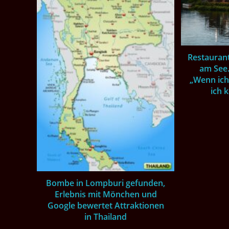
Restauran
am See
„Wenn ich
ich 
Bombe in Lompburi gefunden,
Erlebnis mit Mönchen und
Google bewertet Attraktionen
in Thailand