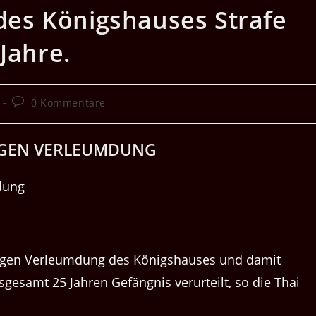
es Königshauses Strafe
Jahre.
Beitrags-
0 Kommentare
Kommentare:
EGEN VERLEUMDUNG
gen Ver­leum­dung des Königshaus­es und damit
ns­ge­samt 25 Jahren Gefäng­nis verurteilt, so die Thai