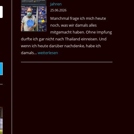
Jahren
&
25.06.2026
May
Manchmal frage ich mich heute
Das
noch, was wir damals alles
Desaster
mitgemacht haben. Ohne Impfung
Spiel
durfte ich gar nicht nach Thailand einreisen. Und
wenn ich heute darüber nachdenke, habe ich
damals…
Das
weiterlesen
waren
noch
die
Erinnerungen
an
die
Corona
Zeiten
vor
vier