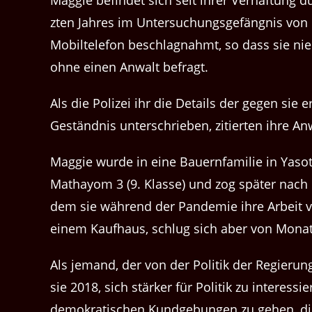
Mag­gie befind­et sich seit ihrer Ver­haf­tung 
zten Jahres im Unter­suchungs­ge­fäng­nis von
Mobil­tele­fon beschlagnahmt, so dass sie nie
ohne einen Anwalt befragt.
Als die Polizei ihr die Details der gegen sie 
Geständ­nis unter­schrieben, zitierten ihre An
Mag­gie wurde in eine Bauern­fam­i­lie in Yas
Math­ay­om 3 (9. Klasse) und zog später nach 
dem sie während der Pan­demie ihre Arbeit ver­
einem Kaufhaus, schlug sich aber von Mona
Als jemand, der von der Poli­tik der Regierung
sie 2018, sich stärk­er für Poli­tik zu inter­es
demokratis­chen Kundge­bun­gen zu gehen, die 