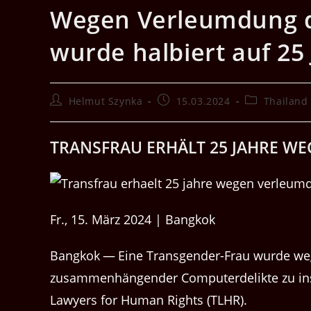
Wegen Verleumdung d
wurde halbiert auf 25 
Beitrags-
Beitrag
Beitrags-
Helmut Szynka
15.03.2024
Thailand
Autor:
veröffentlicht:
Kategorie:
TRANSFRAU ERHÄLT 25 JAHRE W
Fr., 15. März 2024 | Bangkok
Bangkok — Eine Trans­gen­der-Frau wurde we
zusam­men­hän­gen­der Com­pu­t­er­de­lik­te zu i
Lawyers for Human Rights (TLHR).