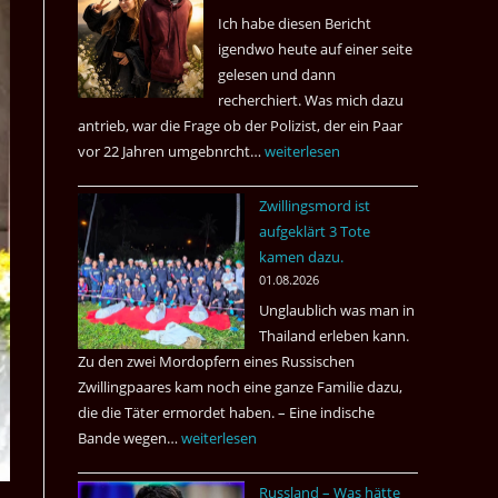
Ich habe diesen Bericht
igendwo heute auf einer seite
gelesen und dann
recherchiert. Was mich dazu
antrieb, war die Frage ob der Polizist, der ein Paar
vor 22 Jahren umgebnrcht…
Nach
weiterlesen
22
Zwillingsmord ist
Jahren,
aufgeklärt 3 Tote
ist
kamen dazu.
der
01.08.2026
Mörder
Unglaublich was man in
wieder
Thailand erleben kann.
frei
Zu den zwei Mordopfern eines Russischen
?
Zwillingpaares kam noch eine ganze Familie dazu,
die die Täter ermordet haben. – Eine indische
Bande wegen…
Zwillingsmord
weiterlesen
ist
Russland – Was hätte
aufgeklärt