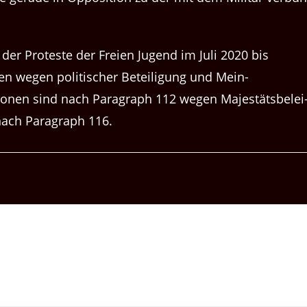
er Proteste der Freien Jugend im Juli 2020 bis
n wegen poli­tis­ch­er Beteili­gung und Mei­n­
so­n­en sind nach Para­graph 112 wegen Majestäts­belei
ach Para­graph 116.