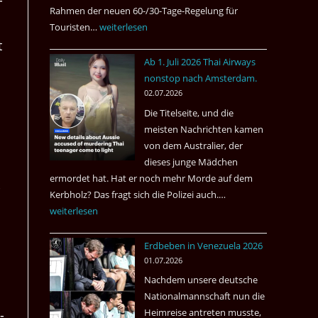
­
Rahmen der neuen 60-/30-Tage-Regelung für
Touristen…
Tourismus:
weiterlesen
t
Welches
Ab 1. Juli 2026 Thai Airways
Einreiseland
nonstop nach Amsterdam.
weist
02.07.2026
die
Die Titelseite, und die
höchste
meisten Nachrichten kamen
Kriminalität
von dem Australier, der
aus?
dieses junge Mädchen
ermordet hat. Hat er noch mehr Morde auf dem
­
Kerbholz? Das fragt sich die Polizei auch.…
Ab
weiterlesen
1.
Juli
Erdbeben in Venezuela 2026
2026
01.07.2026
Thai
Nachdem unsere deutsche
Airways
Nationalmannschaft nun die
nonstop
Heimreise antreten musste,
­