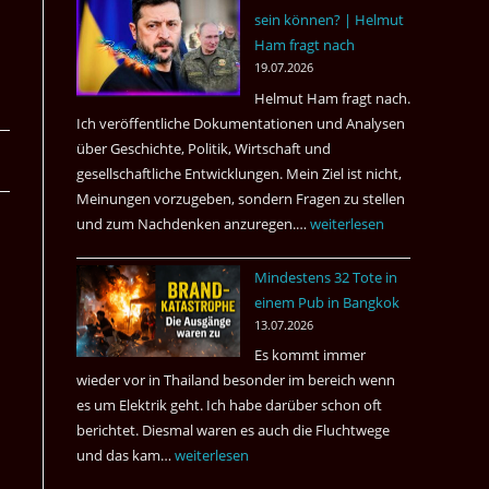
sein können? | Helmut
3
Ham fragt nach
Tote
19.07.2026
kamen
Helmut Ham fragt nach.
dazu.
Ich veröffentliche Dokumentationen und Analysen
über Geschichte, Politik, Wirtschaft und
gesellschaftliche Entwicklungen. Mein Ziel ist nicht,
Meinungen vorzugeben, sondern Fragen zu stellen
und zum Nachdenken anzuregen.…
Russland
weiterlesen
–
Mindestens 32 Tote in
Was
einem Pub in Bangkok
hätte
13.07.2026
sein
Es kommt immer
können?
wieder vor in Thailand besonder im bereich wenn
|
es um Elektrik geht. Ich habe darüber schon oft
Helmut
berichtet. Diesmal waren es auch die Fluchtwege
Ham
und das kam…
Mindestens
weiterlesen
fragt
32