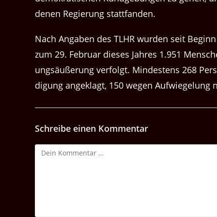
de­nen Regierung stattfanden.
Nach Angaben des TLHR wur­den seit Beginn d
zum 29. Feb­ru­ar dieses Jahres 1.951 Men­sche
ungsäußerung ver­fol­gt. Min­destens 268 Per­
di­gung angeklagt, 150 wegen Aufwiegelung n
Schreibe einen Kommentar
Kommentar