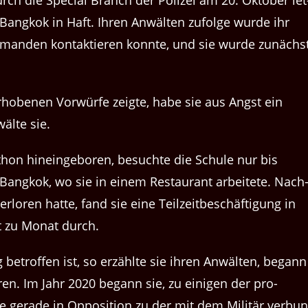
durch die Spe­cial Branch der Polizei am 20. Okto­ber let
 Bangkok in Haft. Ihren Anwäl­ten zufolge wurde ihr
­man­den kon­tak­tieren kon­nte, und sie wurde zunächs
erhobe­nen Vor­würfe zeigte, habe sie aus Angst ein
wälte sie.
othon hineinge­boren, besuchte die Schule nur bis
Bangkok, wo sie in einem Restau­rant arbeit­ete. Nach
loren hat­te, fand sie eine Teilzeitbeschäf­ti­gung in
t zu Monat durch.
 betrof­fen ist, so erzählte sie ihren Anwäl­ten, begann
sieren. Im Jahr 2020 begann sie, zu eini­gen der pro-
ger­ade in Oppo­si­tion zu der mit dem Mil­itär ver­bun