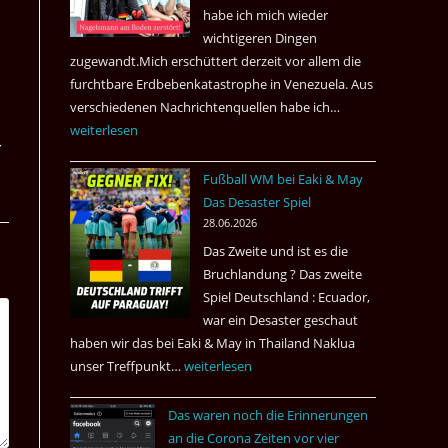
nach
habe ich mich wieder
Amsterdam.
wichtigeren Dingen
zugewandt.Mich erschüttert derzeit vor allem die
furchtbare Erdbebenkatastrophe in Venezuela. Aus
verschiedenen Nachrichtenquellen habe ich…
Erdbeben
weiterlesen
in
­
Venezuela
Fußball WM bei Eaki & May
2026
Das Desaster Spiel
28.06.2026
Das Zweite und ist es die
Bruchlandung ? Das zweite
Spiel Deutschland : Ecuador,
war ein Desaster geschaut
haben wir das bei Eaki & May in Thailand Naklua
unser Treffpunkt…
Fußball
weiterlesen
WM
Das waren noch die Erinnerungen
bei
an die Corona Zeiten vor vier
Eaki