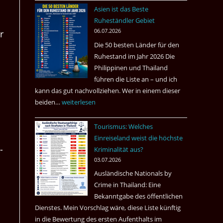
nach
Asien ist das Beste
Tote
Ruheständler Gebiet
in
06.07.2026
r
einem
Die 50 besten Länder für den
Pub
Ruhestand im Jahr 2026 Die
in
Philippinen und Thailand
Bangkok
führen die Liste an – und ich
kann das gut nachvollziehen. Wer in einem dieser
beiden…
Asien
weiterlesen
ist
Tourismus: Welches
das
Einreiseland weist die höchste
Beste
­
Kriminalität aus?
Ruheständler
03.07.2026
Gebiet
Ausländische Nationals by
Crime in Thailand: Eine
Bekanntgabe des öffentlichen
Dienstes. Mein Vorschlag wäre, diese Liste künftig
in die Bewertung des ersten Aufenthalts im