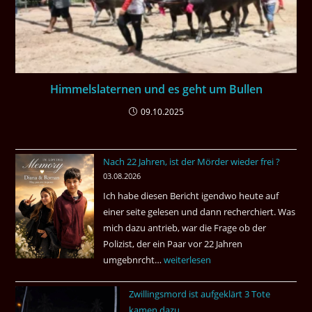
Himmelslaternen und es geht um Bullen
09.10.2025
Nach 22 Jahren, ist der Mörder wieder frei ?
03.08.2026
Ich habe diesen Bericht igendwo heute auf
einer seite gelesen und dann recherchiert. Was
mich dazu antrieb, war die Frage ob der
Polizist, der ein Paar vor 22 Jahren
umgebnrcht…
Nach
weiterlesen
22
Zwillingsmord ist aufgeklärt 3 Tote
Jahren,
kamen dazu.