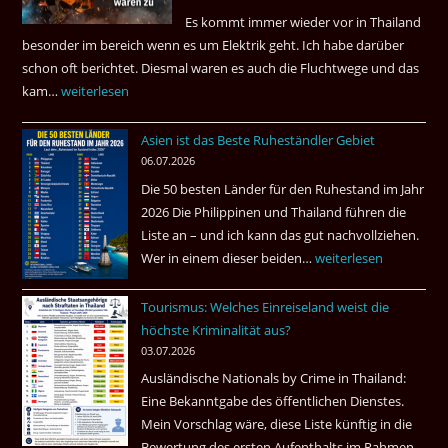
sein
Es kommt immer wieder vor in Thailand
können?
besonder im bereich wenn es um Elektrik geht. Ich habe darüber
|
schon oft berichtet. Diesmal waren es auch die Fluchtwege und das
Helmut
kam…
Mindestens
weiterlesen
Ham
32
fragt
Asien ist das Beste Ruheständler Gebiet
Tote
nach
06.07.2026
in
Die 50 besten Länder für den Ruhestand im Jahr
einem
2026 Die Philippinen und Thailand führen die
Pub
Liste an – und ich kann das gut nachvollziehen.
in
Wer in einem dieser beiden…
Asien
weiterlesen
Bangkok
ist
Tourismus: Welches Einreiseland weist die
das
höchste Kriminalität aus?
Beste
03.07.2026
Ruheständler
Ausländische Nationals by Crime in Thailand:
Gebiet
Eine Bekanntgabe des öffentlichen Dienstes.
Mein Vorschlag wäre, diese Liste künftig in die
Bewertung des ersten Aufenthalts im Rahmen