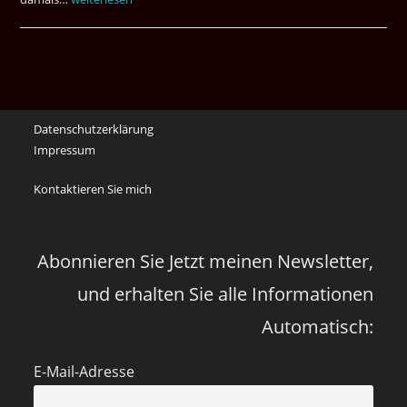
waren
noch
die
Erinnerungen
an
Datenschutzerklärung
die
Impressum
Corona
Zeiten
Kontaktieren Sie mich
vor
vier
Jahren
Abonnieren Sie Jetzt meinen Newsletter,
und erhalten Sie alle Informationen
Automatisch:
E-Mail-Adresse