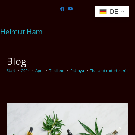
Zum
Inhalt
DE
springen
Helmut Ham
Blog
Start
>
2024
>
April
>
Thailand
>
Pattaya
>
Thailand rudert zurück w