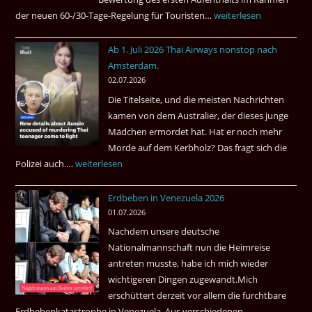
der neuen 60-/30-Tage-Regelung für Touristen…
Tourismus:
weiterlesen
Welches
Ab 1. Juli 2026 Thai Airways nonstop nach
Einreiseland
Amsterdam.
weist
02.07.2026
die
Die Titelseite, und die meisten Nachrichten
höchste
kamen von dem Australier, der dieses junge
Kriminalität
Mädchen ermordet hat. Hat er noch mehr
aus?
Morde auf dem Kerbholz? Das fragt sich die
Polizei auch.…
Ab
weiterlesen
1.
Erdbeben in Venezuela 2026
Juli
01.07.2026
2026
Nachdem unsere deutsche
Thai
Nationalmannschaft nun die Heimreise
Airways
antreten musste, habe ich mich wieder
nonstop
wichtigeren Dingen zugewandt.Mich
nach
erschüttert derzeit vor allem die furchtbare
Amsterdam.
Erdbebenkatastrophe in Venezuela. Aus verschiedenen