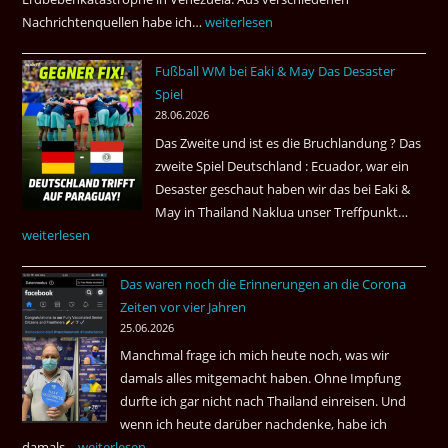
Nachrichtenquellen habe ich…
Erdbeben
weiterlesen
in
Fußball WM bei Eaki & May Das Desaster
Venezuela
Spiel
2026
28.06.2026
Das Zweite und ist es die Bruchlandung ? Das
zweite Spiel Deutschland : Ecuador, war ein
Desaster geschaut haben wir das bei Eaki &
May in Thailand Naklua unser Treffpunkt…
Fußba
weiterlesen
WM
bei
Das waren noch die Erinnerungen an die Corona
Eaki
Zeiten vor vier Jahren
&
25.06.2026
May
Manchmal frage ich mich heute noch, was wir
Das
damals alles mitgemacht haben. Ohne Impfung
Desas
durfte ich gar nicht nach Thailand einreisen. Und
Spiel
wenn ich heute darüber nachdenke, habe ich
damals…
Das
weiterlesen