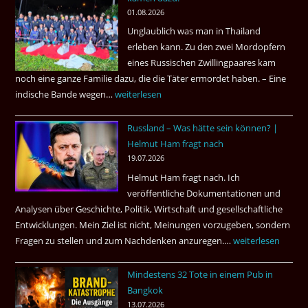
ist
01.08.2026
der
Unglaublich was man in Thailand
Mörder
erleben kann. Zu den zwei Mordopfern
wieder
eines Russischen Zwillingpaares kam
frei
noch eine ganze Familie dazu, die die Täter ermordet haben. – Eine
?
indische Bande wegen…
Zwillingsmord
weiterlesen
ist
Russland – Was hätte sein können? |
aufgeklärt
Helmut Ham fragt nach
3
19.07.2026
Tote
Helmut Ham fragt nach. Ich
kamen
veröffentliche Dokumentationen und
dazu.
Analysen über Geschichte, Politik, Wirtschaft und gesellschaftliche
Entwicklungen. Mein Ziel ist nicht, Meinungen vorzugeben, sondern
Fragen zu stellen und zum Nachdenken anzuregen.…
Russland
weiterlesen
–
Mindestens 32 Tote in einem Pub in
Was
Bangkok
hätte
13.07.2026