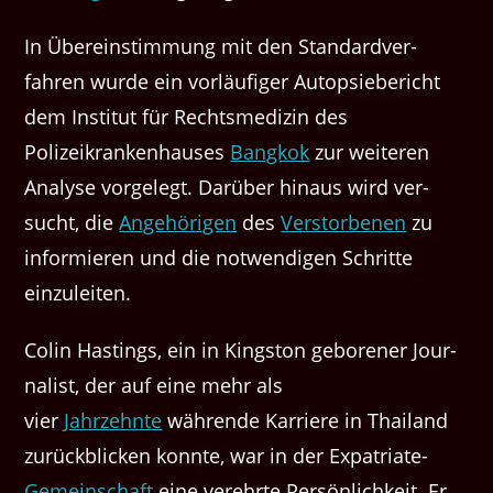
In Übere­in­stim­mung mit den Stan­dard­ver­
fahren wurde ein vor­läu­figer Autop­siebericht
dem Insti­tut für Rechtsmedi­zin des
Polizeikranken­haus­es
Bangkok
zur weit­eren
Analyse vorgelegt. Darüber hin­aus wird ver­
sucht, die
Ange­höri­gen
des
Ver­stor­be­nen
zu
informieren und die notwendi­gen Schritte
einzuleiten.
Col­in Hast­ings, ein in Kingston geboren­er Jour­
nal­ist, der auf eine mehr als
vier
Jahrzehnte
währende Kar­riere in Thai­land
zurück­blick­en kon­nte, war in der Expa­tri­ate-
Gemein­schaft
eine verehrte Per­sön­lichkeit. Er