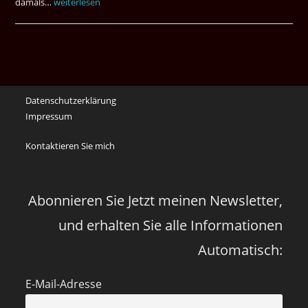
damals…
Das
weiterlesen
waren
noch
die
Erinnerungen
an
Datenschutzerklärung
die
Impressum
Corona
Zeiten
Kontaktieren Sie mich
vor
vier
Jahren
Abonnieren Sie Jetzt meinen Newsletter,
und erhalten Sie alle Informationen
Automatisch:
E-Mail-Adresse