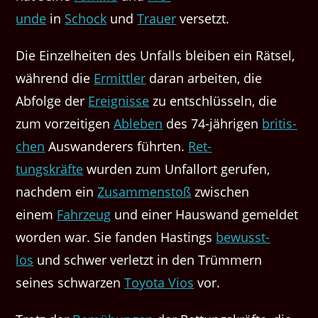
unde
in
Schock
und
Trauer
versetzt.
Die Einzel­heit­en des Unfalls bleiben ein Rät­sel,
während die
Ermit­tler
daran arbeit­en, die
Abfolge der
Ereignisse
zu entschlüs­seln, die
zum vorzeit­i­gen
Ableben
des 74-jähri­gen
britis­
chen
Auswan­der­ers führten.
Ret­
tungskräfte
wur­den zum Unfal­lort gerufen,
nach­dem ein
Zusam­men­stoß
zwis­chen
einem
Fahrzeug
und ein­er Hauswand gemeldet
wor­den war. Sie fan­den Hast­ings
bewusst­
los
und schw­er ver­let­zt in den Trüm­mern
seines schwarzen
Toy­ota Vios
vor.