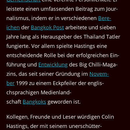
leis­tete einen umfassenden Beitrag zum Jour­
nal­is­mus, indem er in ver­schiede­nen
Bere­
ichen
der
Bangkok Post
arbeit­ete und sieben
Jahre lang als Her­aus­ge­ber des Thai­land Tatler
fungierte. Vor allem spielte Hast­ings eine
entschei­dende Rolle bei der erfol­gre­ichen Ein­
führung und
Entwick­lung
des Big Chilli-Mag­a­
zins, das seit sein­er Grün­dung im
Novem­
ber
1999 zu einem Eckpfeil­er der englis­
chsprachi­gen Medi­en­land­
schaft
Bangkoks
gewor­den ist.
Kol­le­gen, Fre­unde und Leser würdi­gen Col­in
Hast­ings, der mit seinem uner­schüt­ter­