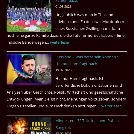
kamen dazu.
ist
01.08.2026
der
Unglaublich was man in Thailand
Mörder
erleben kann. Zu den zwei Mordopfern
wieder
eines Russischen Zwillingpaares kam
frei
noch eine ganze Familie dazu, die die Täter ermordet haben. – Eine
?
indische Bande wegen…
Zwillingsmord
weiterlesen
ist
Russland – Was hätte sein können? |
aufgeklärt
Helmut Ham fragt nach
3
19.07.2026
Tote
Helmut Ham fragt nach. Ich
kamen
veröffentliche Dokumentationen und
dazu.
Analysen über Geschichte, Politik, Wirtschaft und gesellschaftliche
Entwicklungen. Mein Ziel ist nicht, Meinungen vorzugeben, sondern
Fragen zu stellen und zum Nachdenken anzuregen.…
Russland
weiterlesen
–
Mindestens 32 Tote in einem Pub in
Was
Bangkok
hätte
13.07.2026