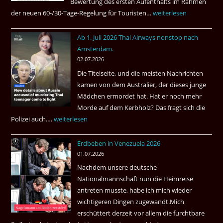
Bewertung des ersten Aufenthalts im Rahmen
der neuen 60-/30-Tage-Regelung für Touristen…
Tourismus:
weiterlesen
Welches
Ab 1. Juli 2026 Thai Airways nonstop nach
Einreiseland
Amsterdam.
weist
02.07.2026
die
Die Titelseite, und die meisten Nachrichten
höchste
kamen von dem Australier, der dieses junge
Kriminalität
Mädchen ermordet hat. Hat er noch mehr
aus?
Morde auf dem Kerbholz? Das fragt sich die
Polizei auch.…
Ab
weiterlesen
1.
Erdbeben in Venezuela 2026
Juli
01.07.2026
2026
Nachdem unsere deutsche
Thai
Nationalmannschaft nun die Heimreise
Airways
antreten musste, habe ich mich wieder
nonstop
wichtigeren Dingen zugewandt.Mich
nach
erschüttert derzeit vor allem die furchtbare
Amsterdam.