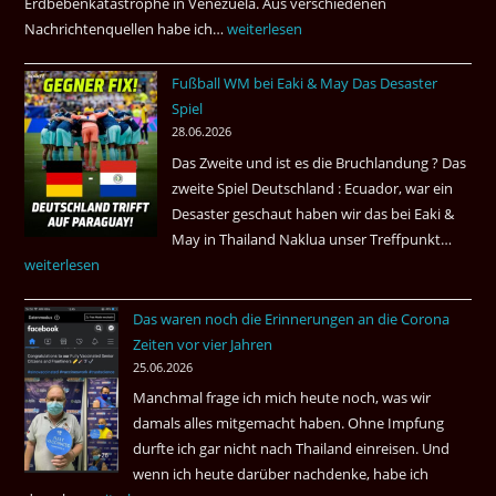
Erdbebenkatastrophe in Venezuela. Aus verschiedenen
Nachrichtenquellen habe ich…
Erdbeben
weiterlesen
in
Fußball WM bei Eaki & May Das Desaster
Venezuela
Spiel
2026
28.06.2026
Das Zweite und ist es die Bruchlandung ? Das
zweite Spiel Deutschland : Ecuador, war ein
Desaster geschaut haben wir das bei Eaki &
May in Thailand Naklua unser Treffpunkt…
Fußba
weiterlesen
WM
bei
Das waren noch die Erinnerungen an die Corona
Eaki
Zeiten vor vier Jahren
&
25.06.2026
May
Manchmal frage ich mich heute noch, was wir
Das
damals alles mitgemacht haben. Ohne Impfung
Desas
durfte ich gar nicht nach Thailand einreisen. Und
Spiel
wenn ich heute darüber nachdenke, habe ich