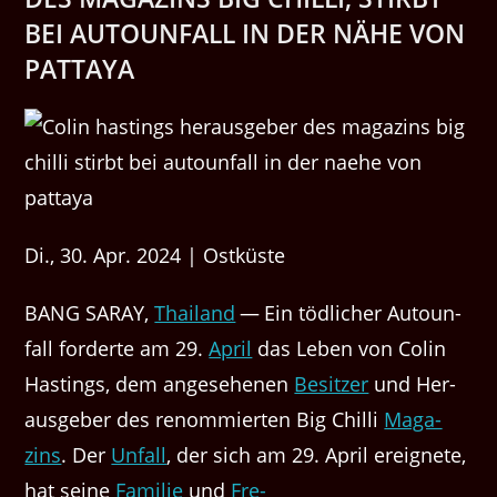
BEI AUTOUNFALL IN DER NÄHE VON
PATTAYA
Di., 30. Apr. 2024 | Ostküste
BANG SARAY,
Thai­land
— Ein tödlich­er Autoun­
fall forderte am 29.
April
das Leben von Col­in
Hast­ings, dem ange­se­henen
Besitzer
und Her­
aus­ge­ber des renom­mierten Big Chilli
Mag­a­
zins
. Der
Unfall
, der sich am 29. April ereignete,
hat seine
Fam­i­lie
und
Fre­