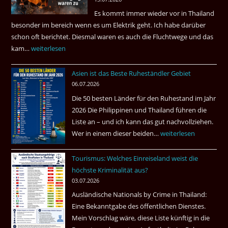
sein
Es kommt immer wieder vor in Thailand
können?
besonder im bereich wenn es um Elektrik geht. Ich habe darüber
|
schon oft berichtet. Diesmal waren es auch die Fluchtwege und das
Helmut
kam…
Mindestens
weiterlesen
Ham
32
fragt
Asien ist das Beste Ruheständler Gebiet
Tote
nach
06.07.2026
in
Die 50 besten Länder für den Ruhestand im Jahr
einem
2026 Die Philippinen und Thailand führen die
Pub
Liste an – und ich kann das gut nachvollziehen.
in
Wer in einem dieser beiden…
Asien
weiterlesen
Bangkok
ist
Tourismus: Welches Einreiseland weist die
das
höchste Kriminalität aus?
Beste
03.07.2026
Ruheständler
Ausländische Nationals by Crime in Thailand:
Gebiet
Eine Bekanntgabe des öffentlichen Dienstes.
Mein Vorschlag wäre, diese Liste künftig in die