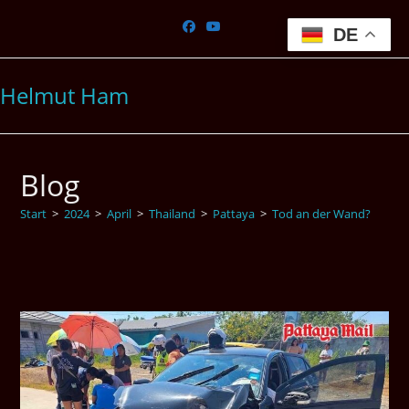
Zum
Inhalt
DE
springen
Helmut Ham
Blog
Start
>
2024
>
April
>
Thailand
>
Pattaya
>
Tod an der Wand?