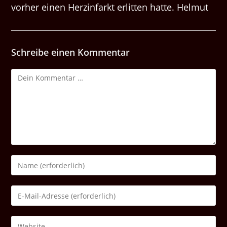
vorher einen Herzinfarkt erlitten hatte. Helmut
Schreibe einen Kommentar
Kommentar
Gib
deinen
Namen
Gib
oder
deine
Benutzernamen
E-
Gib
zum