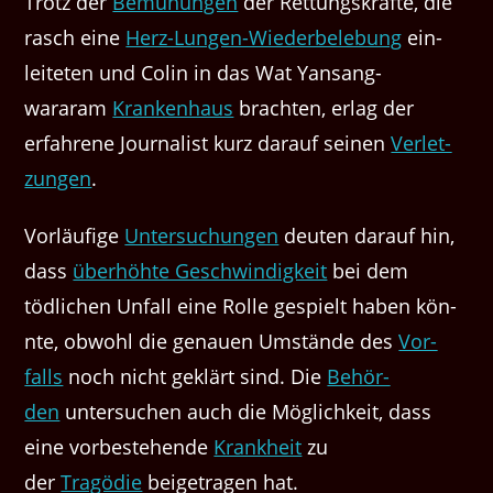
Trotz der
Bemühun­gen
der Ret­tungskräfte, die
rasch eine
Herz-Lun­gen-Wieder­bele­bung
ein­
leit­eten und Col­in in das Wat Yansang­
wararam
Kranken­haus
bracht­en, erlag der
erfahrene Jour­nal­ist kurz darauf seinen
Ver­let­
zun­gen
.
Vor­läu­fige
Unter­suchun­gen
deuten darauf hin,
dass
über­höhte Geschwindigkeit
bei dem
tödlichen Unfall eine Rolle gespielt haben kön­
nte, obwohl die genauen Umstände des
Vor­
falls
noch nicht gek­lärt sind. Die
Behör­
den
unter­suchen auch die Möglichkeit, dass
eine vorbeste­hende
Krankheit
zu
der
Tragödie
beige­tra­gen hat.