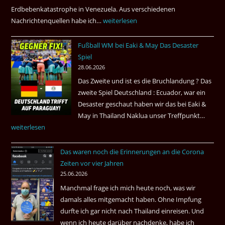
Amsterdam.
Erdbebenkatastrophe in Venezuela. Aus verschiedenen
Nachrichtenquellen habe ich…
Erdbeben
weiterlesen
in
Fußball WM bei Eaki & May Das Desaster
Venezuela
Spiel
2026
28.06.2026
Das Zweite und ist es die Bruchlandung ? Das
zweite Spiel Deutschland : Ecuador, war ein
Desaster geschaut haben wir das bei Eaki &
May in Thailand Naklua unser Treffpunkt…
Fußba
weiterlesen
WM
bei
Das waren noch die Erinnerungen an die Corona
Eaki
Zeiten vor vier Jahren
&
25.06.2026
May
Manchmal frage ich mich heute noch, was wir
Das
damals alles mitgemacht haben. Ohne Impfung
Desas
durfte ich gar nicht nach Thailand einreisen. Und
Spiel
wenn ich heute darüber nachdenke, habe ich