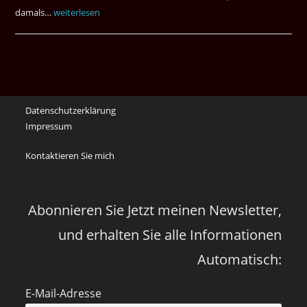
damals…
Das
weiterlesen
waren
noch
die
Erinnerungen
an
Datenschutzerklärung
die
Impressum
Corona
Zeiten
Kontaktieren Sie mich
vor
vier
Jahren
Abonnieren Sie Jetzt meinen Newsletter,
und erhalten Sie alle Informationen
Automatisch:
E-Mail-Adresse