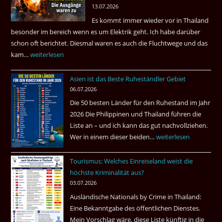
13.07.2026
sein
Es kommt immer wieder vor in Thailand
können?
besonder im bereich wenn es um Elektrik geht. Ich habe darüber
|
schon oft berichtet. Diesmal waren es auch die Fluchtwege und das
Helmut
kam…
Mindestens
weiterlesen
Ham
32
fragt
Asien ist das Beste Ruheständler Gebiet
Tote
nach
06.07.2026
in
Die 50 besten Länder für den Ruhestand im Jahr
einem
2026 Die Philippinen und Thailand führen die
Pub
Liste an – und ich kann das gut nachvollziehen.
in
Wer in einem dieser beiden…
Asien
weiterlesen
Bangkok
ist
Tourismus: Welches Einreiseland weist die
das
höchste Kriminalität aus?
Beste
03.07.2026
Ruheständler
Ausländische Nationals by Crime in Thailand:
Gebiet
Eine Bekanntgabe des öffentlichen Dienstes.
Mein Vorschlag wäre, diese Liste künftig in die