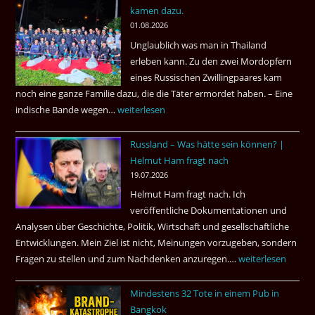
kamen dazu.
ist
01.08.2026
der
Unglaublich was man in Thailand
Mörder
erleben kann. Zu den zwei Mordopfern
wieder
eines Russischen Zwillingpaares kam
frei
noch eine ganze Familie dazu, die die Täter ermordet haben. – Eine
?
indische Bande wegen…
Zwillingsmord
weiterlesen
ist
Russland – Was hätte sein können? |
aufgeklärt
Helmut Ham fragt nach
3
19.07.2026
Tote
Helmut Ham fragt nach. Ich
kamen
veröffentliche Dokumentationen und
dazu.
Analysen über Geschichte, Politik, Wirtschaft und gesellschaftliche
Entwicklungen. Mein Ziel ist nicht, Meinungen vorzugeben, sondern
Fragen zu stellen und zum Nachdenken anzuregen.…
Russland
weiterlesen
–
Mindestens 32 Tote in einem Pub in
Was
Bangkok
hätte