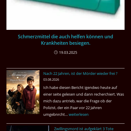
Schmerzmittel die auch helfen können und
Krankheiten besiegen.
19.03.2025
Nach 22 Jahren, ist der Mörder wieder frei ?
03.08.2026
Ich habe diesen Bericht igendwo heute auf
einer seite gelesen und dann recherchiert. Was
mich dazu antrieb, war die Frage ob der
Polizist, der ein Paar vor 22 Jahren
umgebnrcht…
Nach
weiterlesen
22
Zwillingsmord ist aufgeklärt 3 Tote
Jahren,