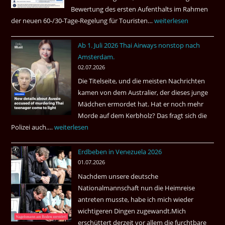
Bewertung des ersten Aufenthalts im Rahmen
der neuen 60-/30-Tage-Regelung für Touristen…
Tourismus:
weiterlesen
Welches
Ab 1. Juli 2026 Thai Airways nonstop nach
Einreiseland
Amsterdam.
weist
02.07.2026
die
Die Titelseite, und die meisten Nachrichten
höchste
kamen von dem Australier, der dieses junge
Kriminalität
Mädchen ermordet hat. Hat er noch mehr
aus?
Morde auf dem Kerbholz? Das fragt sich die
Polizei auch.…
Ab
weiterlesen
1.
Erdbeben in Venezuela 2026
Juli
01.07.2026
2026
Nachdem unsere deutsche
Thai
Nationalmannschaft nun die Heimreise
Airways
antreten musste, habe ich mich wieder
nonstop
wichtigeren Dingen zugewandt.Mich
nach
erschüttert derzeit vor allem die furchtbare