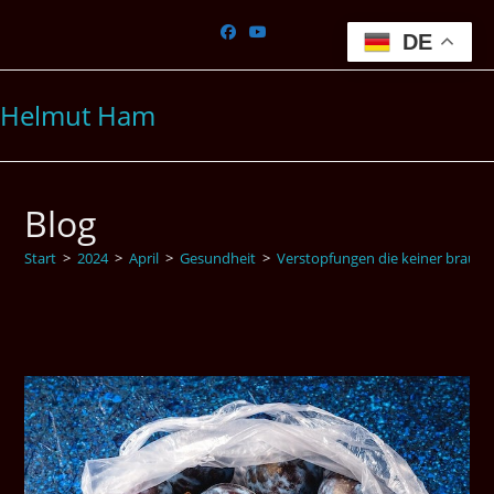
Zum
Inhalt
DE
springen
Helmut Ham
Blog
Start
>
2024
>
April
>
Gesundheit
>
Verstopfungen die keiner brauch