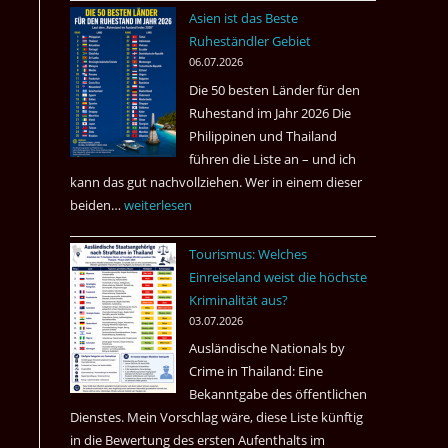
nach
Asien ist das Beste
Tote
Ruheständler Gebiet
in
06.07.2026
einem
Die 50 besten Länder für den
Pub
Ruhestand im Jahr 2026 Die
in
Philippinen und Thailand
Bangkok
führen die Liste an – und ich
kann das gut nachvollziehen. Wer in einem dieser
beiden…
Asien
weiterlesen
ist
Tourismus: Welches
das
Einreiseland weist die höchste
Beste
Kriminalität aus?
Ruheständler
03.07.2026
Gebiet
Ausländische Nationals by
Crime in Thailand: Eine
Bekanntgabe des öffentlichen
Dienstes. Mein Vorschlag wäre, diese Liste künftig
in die Bewertung des ersten Aufenthalts im