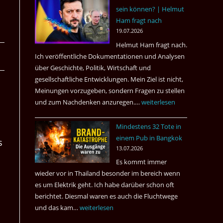
sein können? | Helmut
3
Ham fragt nach
Tote
19.07.2026
kamen
Helmut Ham fragt nach.
dazu.
Ich veröffentliche Dokumentationen und Analysen
über Geschichte, Politik, Wirtschaft und
gesellschaftliche Entwicklungen. Mein Ziel ist nicht,
Meinungen vorzugeben, sondern Fragen zu stellen
und zum Nachdenken anzuregen.…
Russland
weiterlesen
–
Mindestens 32 Tote in
Was
einem Pub in Bangkok
hätte
s
13.07.2026
sein
Es kommt immer
können?
wieder vor in Thailand besonder im bereich wenn
|
es um Elektrik geht. Ich habe darüber schon oft
Helmut
berichtet. Diesmal waren es auch die Fluchtwege
Ham
und das kam…
Mindestens
weiterlesen
fragt
32