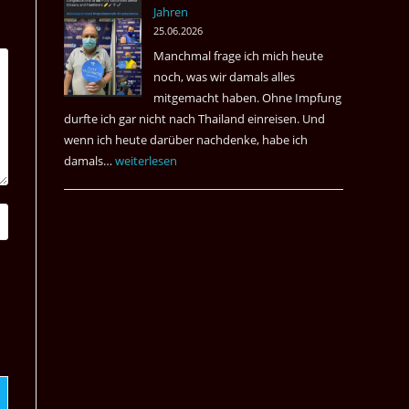
Jahren
&
25.06.2026
May
Manchmal frage ich mich heute
Das
noch, was wir damals alles
Desaster
mitgemacht haben. Ohne Impfung
Spiel
durfte ich gar nicht nach Thailand einreisen. Und
wenn ich heute darüber nachdenke, habe ich
damals…
Das
weiterlesen
waren
noch
die
Erinnerungen
an
die
Corona
Zeiten
vor
vier