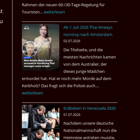
Rahmen der neuen 60-/30-Tage-Regelung für
t
Touristen…
Tourismus:
weiterlesen
Welches
zu
Ab 1. Juli 2026 Thai Airways
Einreiseland
nonstop nach Amsterdam.
weist
02.07.2026
die
Die Titelseite, und die
höchste
meisten Nachrichten kamen
Kriminalität
von dem Australier, der
aus?
dieses junge Mädchen
ermordet hat. Hat er noch mehr Morde auf dem
Kerbholz? Das fragt sich die Polizei auch.…
Ab
weiterlesen
1.
Juli
Erdbeben in Venezuela 2026
2026
01.07.2026
Thai
Nachdem unsere deutsche
Airways
Nationalmannschaft nun die
nonstop
Heimreise antreten musste,