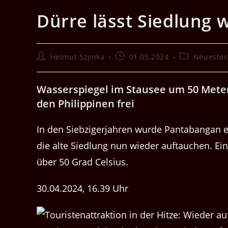
Dürre lässt Siedlung 
Beitrags-
Beitrag
Beitrags-
Helmut Szynka
01.05.2024
Neuestes
Autor:
veröffentlicht:
Kategorie:
Wasserspiegel im Stausee um 50 Meter
den Philippinen frei
In den Siebzigerjahren wurde Pantabangan ev
die alte Siedlung nun wieder auftauchen. Ein
über 50 Grad Celsius.
30.04.2024, 16.39 Uhr