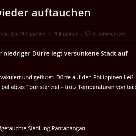
wieder auftauchen
Beitrags-
 von den Philippinen
/
Philippinen
0 Kommentare
Kommentare:
 niedriger
Dürre legt versunkene Stadt auf
akuiert und geflutet. Dürre auf den Philippinen ließ
 beliebtes Touristenziel – trotz Temperaturen von teil