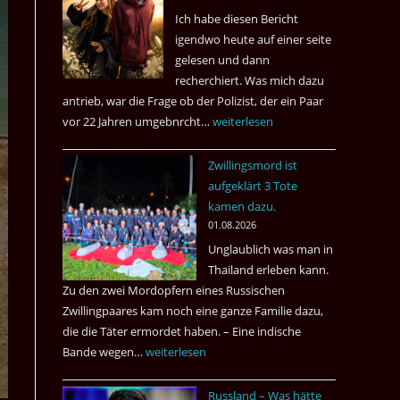
Ich habe diesen Bericht
igendwo heute auf einer seite
gelesen und dann
recherchiert. Was mich dazu
antrieb, war die Frage ob der Polizist, der ein Paar
vor 22 Jahren umgebnrcht…
Nach
weiterlesen
22
Zwillingsmord ist
Jahren,
aufgeklärt 3 Tote
ist
kamen dazu.
der
01.08.2026
Mörder
Unglaublich was man in
wieder
Thailand erleben kann.
frei
Zu den zwei Mordopfern eines Russischen
?
Zwillingpaares kam noch eine ganze Familie dazu,
die die Täter ermordet haben. – Eine indische
Bande wegen…
Zwillingsmord
weiterlesen
ist
Russland – Was hätte
aufgeklärt