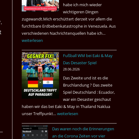
nach
habe ich mich wieder
Amsterdam.
wichtigeren Dingen
zugewandt.Mich erschüttert derzeit vor allem die
.
furchtbare Erdbebenkatastrophe in Venezuela. Aus
t
verschiedenen Nachrichtenquellen habe ich…
Erdbeben
weiterlesen
in
Venezuela
Fußball WM bei Eaki & May
2026
Das Desaster Spiel
28.06.2026
Das Zweite und ist es die
Bruchlandung ? Das zweite
Spiel Deutschland : Ecuador,
war ein Desaster geschaut
haben wir das bei Eaki & May in Thailand Naklua
unser Treffpunkt…
Fußball
weiterlesen
WM
Das waren noch die Erinnerungen
bei
an die Corona Zeiten vor vier
Eaki