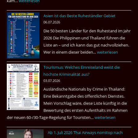
kam…
Mindestens
weiterlesen
Ham
32
fragt
Asien ist das Beste Ruheständler Gebiet
Tote
nach
06.07.2026
in
Die 50 besten Länder für den Ruhestand im Jahr
einem
2026 Die Philippinen und Thailand führen die
Pub
Liste an – und ich kann das gut nachvollziehen.
in
Wer in einem dieser beiden…
Asien
weiterlesen
Bangkok
ist
Tourismus: Welches Einreiseland weist die
das
höchste Kriminalität aus?
Beste
03.07.2026
Ruheständler
Ausländische Nationals by Crime in Thailand:
Gebiet
Eine Bekanntgabe des öffentlichen Dienstes.
Mein Vorschlag wäre, diese Liste künftig in die
Bewertung des ersten Aufenthalts im Rahmen
der neuen 60-/30-Tage-Regelung für Touristen…
Tourismus:
weiterlesen
Welches
Ab 1. Juli 2026 Thai Airways nonstop nach
Einreiseland