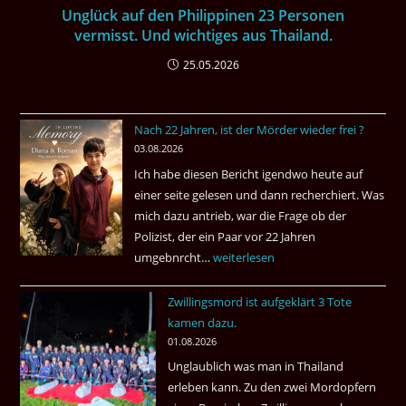
Unglück auf den Philippinen 23 Personen
vermisst. Und wichtiges aus Thailand.
25.05.2026
Nach 22 Jahren, ist der Mörder wieder frei ?
03.08.2026
Ich habe diesen Bericht igendwo heute auf
einer seite gelesen und dann recherchiert. Was
mich dazu antrieb, war die Frage ob der
Polizist, der ein Paar vor 22 Jahren
umgebnrcht…
Nach
weiterlesen
22
Zwillingsmord ist aufgeklärt 3 Tote
Jahren,
kamen dazu.
ist
01.08.2026
der
Unglaublich was man in Thailand
Mörder
erleben kann. Zu den zwei Mordopfern
wieder