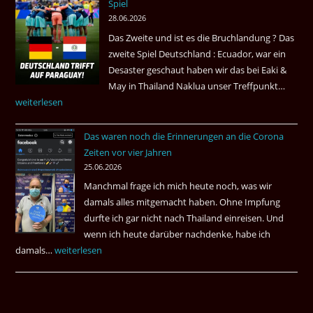
Spiel
2026
28.06.2026
Das Zweite und ist es die Bruchlandung ? Das
zweite Spiel Deutschland : Ecuador, war ein
Desaster geschaut haben wir das bei Eaki &
May in Thailand Naklua unser Treffpunkt…
Fußba
weiterlesen
WM
bei
Das waren noch die Erinnerungen an die Corona
Eaki
Zeiten vor vier Jahren
&
25.06.2026
May
Manchmal frage ich mich heute noch, was wir
Das
damals alles mitgemacht haben. Ohne Impfung
Desas
durfte ich gar nicht nach Thailand einreisen. Und
Spiel
wenn ich heute darüber nachdenke, habe ich
damals…
Das
weiterlesen
waren
noch
die