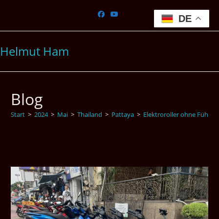
Zum
Inhalt
DE
springen
Helmut Ham
Blog
Start
>
2024
>
Mai
>
Thailand
>
Pattaya
>
Elektroroller ohne Führers