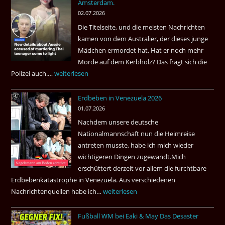
Amsterdam.
weist
02.07.2026
die
Die Titelseite, und die meisten Nachrichten
höchste
kamen von dem Australier, der dieses junge
Kriminalität
Mädchen ermordet hat. Hat er noch mehr
aus?
Morde auf dem Kerbholz? Das fragt sich die
Polizei auch.…
Ab
weiterlesen
1.
Erdbeben in Venezuela 2026
Juli
01.07.2026
2026
Nachdem unsere deutsche
Thai
Nationalmannschaft nun die Heimreise
Airways
antreten musste, habe ich mich wieder
nonstop
wichtigeren Dingen zugewandt.Mich
nach
erschüttert derzeit vor allem die furchtbare
Amsterdam.
Erdbebenkatastrophe in Venezuela. Aus verschiedenen
Nachrichtenquellen habe ich…
Erdbeben
weiterlesen
in
Fußball WM bei Eaki & May Das Desaster
Venezuela