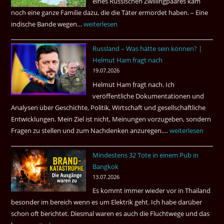
eines Russischen Zwillingpaares kam
frei
noch eine ganze Familie dazu, die die Täter ermordet haben. – Eine
?
indische Bande wegen…
Zwillingsmord
weiterlesen
ist
Russland – Was hätte sein können? |
aufgeklärt
Helmut Ham fragt nach
3
19.07.2026
Tote
Helmut Ham fragt nach. Ich
kamen
veröffentliche Dokumentationen und
dazu.
Analysen über Geschichte, Politik, Wirtschaft und gesellschaftliche
Entwicklungen. Mein Ziel ist nicht, Meinungen vorzugeben, sondern
Fragen zu stellen und zum Nachdenken anzuregen.…
Russland
weiterlesen
–
Mindestens 32 Tote in einem Pub in
Was
Bangkok
hätte
13.07.2026
sein
Es kommt immer wieder vor in Thailand
können?
besonder im bereich wenn es um Elektrik geht. Ich habe darüber
|
schon oft berichtet. Diesmal waren es auch die Fluchtwege und das
Helmut