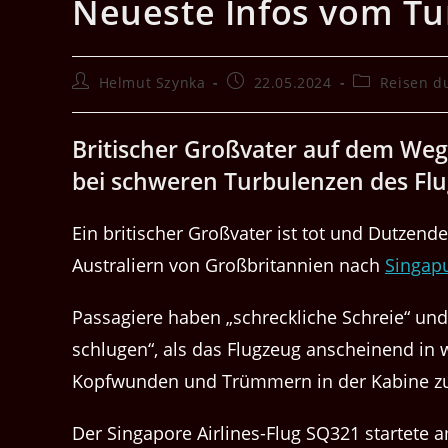
Neueste Infos vom Tu
Beitrags-
Beitrag
Beitrags-
Helmut Szynka
22.05.2024
Reisen d
Autor:
veröffentlicht:
Kategorie:
Britischer Großvater auf dem Weg 
bei schweren Turbulenzen des Flug
Ein britischer Großvater ist tot und Dutzen
Australiern von Großbritannien nach
Singap
Passagiere haben „schreckliche Schreie“ un
schlugen“, als das Flugzeug anscheinend in 
Kopfwunden und Trümmern in der Kabine zu
Der Singapore Airlines-Flug SQ321 startete