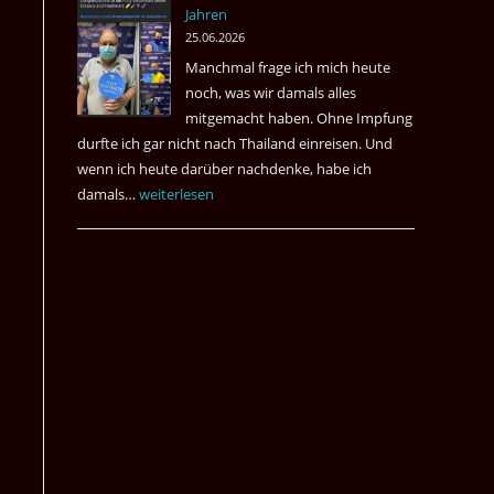
Jahren
&
25.06.2026
May
Manchmal frage ich mich heute
Das
noch, was wir damals alles
Desaster
mitgemacht haben. Ohne Impfung
Spiel
durfte ich gar nicht nach Thailand einreisen. Und
wenn ich heute darüber nachdenke, habe ich
damals…
Das
weiterlesen
waren
noch
die
Erinnerungen
an
die
Corona
Zeiten
vor
vier