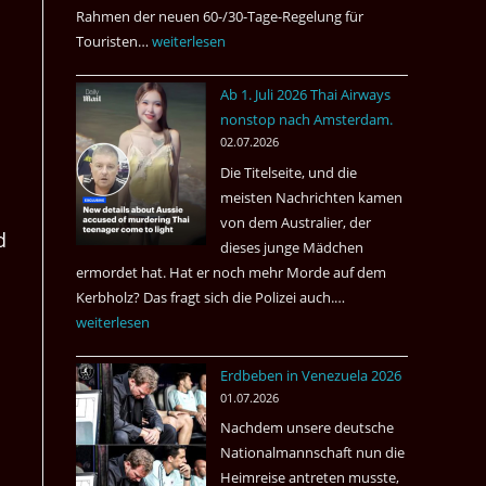
Rahmen der neuen 60-/30-Tage-Regelung für
Touristen…
Tourismus:
weiterlesen
Welches
Ab 1. Juli 2026 Thai Airways
Einreiseland
nonstop nach Amsterdam.
weist
02.07.2026
die
Die Titelseite, und die
höchste
meisten Nachrichten kamen
Kriminalität
von dem Australier, der
aus?
d
dieses junge Mädchen
ermordet hat. Hat er noch mehr Morde auf dem
Kerbholz? Das fragt sich die Polizei auch.…
Ab
weiterlesen
1.
Juli
Erdbeben in Venezuela 2026
2026
01.07.2026
Thai
Nachdem unsere deutsche
Airways
Nationalmannschaft nun die
nonstop
Heimreise antreten musste,