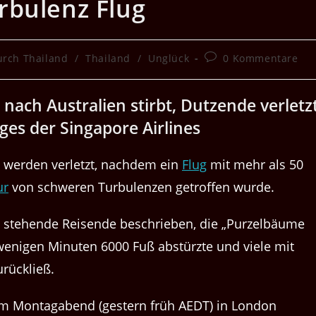
rbulenz Flug
Beitrags-
urch Thailand
/
Thailand
/
Unglück
0 Kommentare
Kommentare:
nach Australien stirbt, Dutzende verletz
es der Singapore Airlines
de werden verletzt, nachdem ein
Flug
mit mehr als 50
ur
von schweren Turbulenzen getroffen wurde.
d stehende Reisende beschrieben, die „Purzelbäume
wenigen Minuten 6000 Fuß abstürzte und viele mit
rückließ.
 am Montagabend (gestern früh AEDT) in London