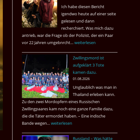
Ich habe diesen Bericht
igendwo heute auf einer seite
gelesen und dann
recherchiert. Was mich dazu
antrieb, war die Frage ob der Polizist, der ein Paar
vor 22 Jahren umgebnrcht…
Nach
weiterlesen
22
Zwillingsmord ist
Jahren,
aufgeklärt 3 Tote
ist
kamen dazu.
der
01.08.2026
Mörder
Unglaublich was man in
wieder
Thailand erleben kann.
frei
Zu den zwei Mordopfern eines Russischen
?
Zwillingpaares kam noch eine ganze Familie dazu,
die die Täter ermordet haben. – Eine indische
Bande wegen…
Zwillingsmord
weiterlesen
ist
Russland – Was hätte
aufgeklärt