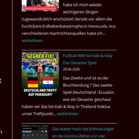
nach
habe ich mich wieder
Amsterdam.
wichtigeren Dingen
zugewandt.Mich erschüttert derzeit vor allem die
furchtbare Erdbebenkatastrophe in Venezuela. Aus
verschiedenen Nachrichtenquellen habe ich…
Erdbeben
weiterlesen
in
Venezuela
Fußball WM bei Eaki & May
2026
Das Desaster Spiel
28.06.2026
Das Zweite und ist es die
g
Bruchlandung ? Das zweite
Spiel Deutschland : Ecuador,
war ein Desaster geschaut
haben wir das bei Eaki & May in Thailand Naklua
unser Treffpunkt…
Fußball
weiterlesen
WM
Das waren noch die Erinnerungen
bei
n
an die Corona Zeiten vor vier
Eaki