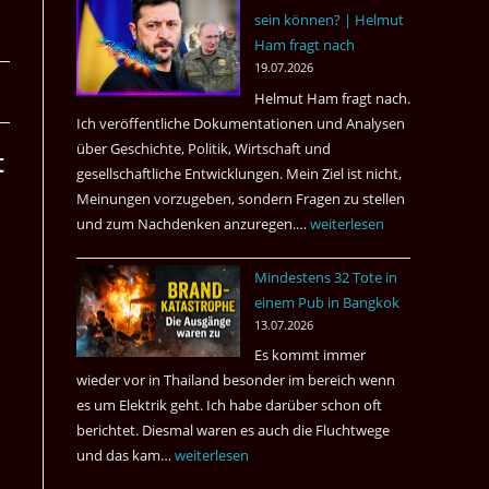
sein können? | Helmut
3
Ham fragt nach
Tote
19.07.2026
kamen
Helmut Ham fragt nach.
dazu.
Ich veröffentliche Dokumentationen und Analysen
über Geschichte, Politik, Wirtschaft und
t
gesellschaftliche Entwicklungen. Mein Ziel ist nicht,
Meinungen vorzugeben, sondern Fragen zu stellen
und zum Nachdenken anzuregen.…
Russland
weiterlesen
–
Mindestens 32 Tote in
Was
einem Pub in Bangkok
hätte
13.07.2026
sein
Es kommt immer
können?
wieder vor in Thailand besonder im bereich wenn
|
es um Elektrik geht. Ich habe darüber schon oft
Helmut
berichtet. Diesmal waren es auch die Fluchtwege
Ham
und das kam…
Mindestens
weiterlesen
fragt
32