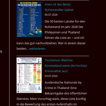
nach
Asien ist das Beste
Tote
Ruheständler Gebiet
in
06.07.2026
einem
Die 50 besten Länder für den
Pub
Ruhestand im Jahr 2026 Die
in
Philippinen und Thailand
Bangkok
führen die Liste an – und ich
kann das gut nachvollziehen. Wer in einem dieser
beiden…
Asien
weiterlesen
en
ist
Tourismus: Welches
das
Einreiseland weist die höchste
Beste
Kriminalität aus?
Ruheständler
03.07.2026
Gebiet
Ausländische Nationals by
Crime in Thailand: Eine
Bekanntgabe des öffentlichen
Dienstes. Mein Vorschlag wäre, diese Liste künftig
in die Bewertung des ersten Aufenthalts im