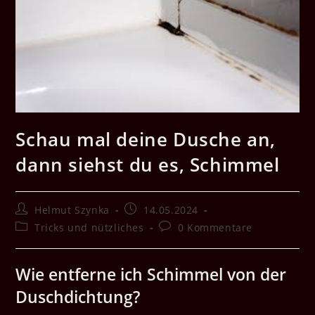
Schau mal deine Dusche an,
dann siehst du es, Schimmel
Beitrags-
Beitrag
Helmut Szynka
14.05.2024
Autor:
veröffentlicht:
Beitrags-
Beitrags-
Tricks und nützliches
0 Kommentare
Kategorie:
Kommentare:
Wie entferne ich Schimmel von der
Duschdichtung?