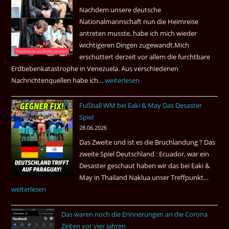
Nachdem unsere deutsche
Thai
Nationalmannschaft nun die Heimreise
Airways
antreten musste, habe ich mich wieder
nonstop
wichtigeren Dingen zugewandt.Mich
nach
erschüttert derzeit vor allem die furchtbare
Amsterdam.
Erdbebenkatastrophe in Venezuela. Aus verschiedenen
Nachrichtenquellen habe ich…
Erdbeben
weiterlesen
in
Fußball WM bei Eaki & May Das Desaster
Venezuela
Spiel
2026
28.06.2026
Das Zweite und ist es die Bruchlandung ? Das
zweite Spiel Deutschland : Ecuador, war ein
Desaster geschaut haben wir das bei Eaki &
May in Thailand Naklua unser Treffpunkt…
Fußba
weiterlesen
WM
bei
Das waren noch die Erinnerungen an die Corona
Eaki
Zeiten vor vier Jahren
&