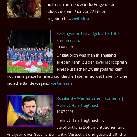
mich dazu antrieb, war die Frage ob der
Polizist, der ein Paar vor 22 Jahren
umgebnrcht…
Nach
weiterlesen
22
Zwillingsmord ist aufgeklärt 3 Tote
Jahren,
kamen dazu.
ist
01.08.2026
der
Unglaublich was man in Thailand
Mörder
erleben kann. Zu den zwei Mordopfern
wieder
eines Russischen Zwillingpaares kam
frei
noch eine ganze Familie dazu, die die Täter ermordet haben. – Eine
?
indische Bande wegen…
Zwillingsmord
weiterlesen
ist
Russland – Was hätte sein können? |
aufgeklärt
Helmut Ham fragt nach
3
19.07.2026
Tote
Helmut Ham fragt nach. Ich
kamen
veröffentliche Dokumentationen und
dazu.
Analysen über Geschichte, Politik, Wirtschaft und gesellschaftliche