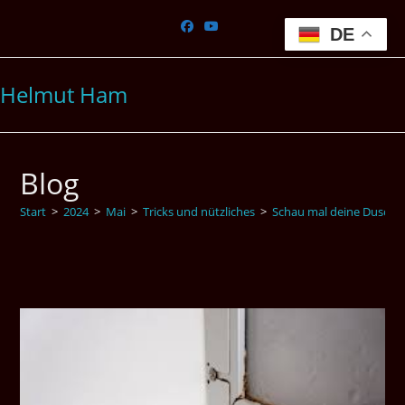
Zum
Inhalt
DE
springen
Helmut Ham
Blog
Start
>
2024
>
Mai
>
Tricks und nützliches
>
Schau mal deine Dusche 