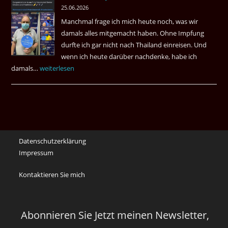
25.06.2026
May
Manchmal frage ich mich heute noch, was wir
Das
damals alles mitgemacht haben. Ohne Impfung
Desas
durfte ich gar nicht nach Thailand einreisen. Und
Spiel
wenn ich heute darüber nachdenke, habe ich
damals…
Das
weiterlesen
waren
noch
die
Erinnerungen
an
Datenschutzerklärung
die
Impressum
Corona
Zeiten
Kontaktieren Sie mich
vor
vier
Jahren
Abonnieren Sie Jetzt meinen Newsletter,