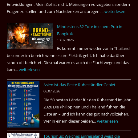
Entwicklungen. Mein Ziel ist nicht, Meinungen vorzugeben, sondern
Fragen zu stellen und zum Nachdenken anzuregen.…
Russland
weiterlesen
–
Mindestens 32 Tote in einem Pub in
Was
Bangkok
hätte
13.07.2026
sein
Es kommt immer wieder vor in Thailand
können?
besonder im bereich wenn es um Elektrik geht. Ich habe darüber
|
schon oft berichtet. Diesmal waren es auch die Fluchtwege und das
Helmut
kam…
Mindestens
weiterlesen
Ham
32
fragt
Asien ist das Beste Ruheständler Gebiet
Tote
nach
06.07.2026
in
Die 50 besten Länder für den Ruhestand im Jahr
einem
2026 Die Philippinen und Thailand führen die
Pub
Liste an – und ich kann das gut nachvollziehen.
in
Wer in einem dieser beiden…
Asien
weiterlesen
Bangkok
ist
Tourismus: Welches Einreiseland weist die
das