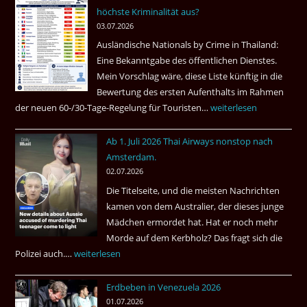
höchste Kriminalität aus?
Beste
03.07.2026
Ruheständler
Ausländische Nationals by Crime in Thailand:
Gebiet
Eine Bekanntgabe des öffentlichen Dienstes.
Mein Vorschlag wäre, diese Liste künftig in die
Bewertung des ersten Aufenthalts im Rahmen
der neuen 60-/30-Tage-Regelung für Touristen…
Tourismus:
weiterlesen
Welches
Ab 1. Juli 2026 Thai Airways nonstop nach
Einreiseland
Amsterdam.
weist
02.07.2026
die
Die Titelseite, und die meisten Nachrichten
höchste
kamen von dem Australier, der dieses junge
Kriminalität
Mädchen ermordet hat. Hat er noch mehr
aus?
Morde auf dem Kerbholz? Das fragt sich die
Polizei auch.…
Ab
weiterlesen
1.
Erdbeben in Venezuela 2026
Juli
01.07.2026
2026