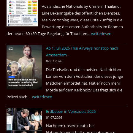
Ruheständler
Ausländische Nationals by Crime in Thailand:
Gebiet
Eine Bekanntgabe des öffentlichen Dienstes.
Mein Vorschlag wäre, diese Liste künftig in die
Bewertung des ersten Aufenthalts im Rahmen
der neuen 60-/30-Tage-Regelung für Touristen…
Tourismus:
weiterlesen
Welches
Ab 1. Juli 2026 Thai Airways nonstop nach
Einreiseland
Amsterdam.
weist
02.07.2026
die
Die Titelseite, und die meisten Nachrichten
höchste
kamen von dem Australier, der dieses junge
Kriminalität
Mädchen ermordet hat. Hat er noch mehr
aus?
Morde auf dem Kerbholz? Das fragt sich die
Polizei auch.…
Ab
weiterlesen
1.
Erdbeben in Venezuela 2026
Juli
01.07.2026
2026
Nachdem unsere deutsche
Thai
Nationalmannschaft nun die Heimreise