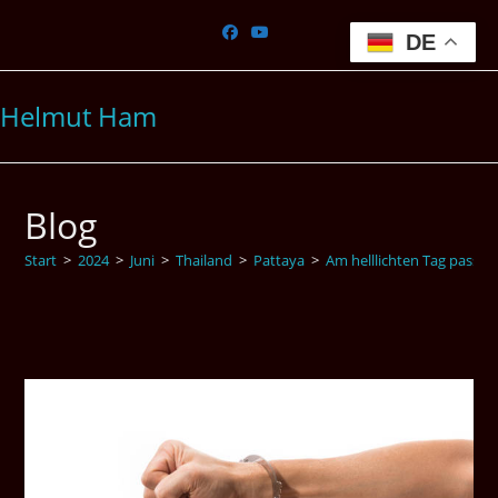
Zum
Inhalt
DE
springen
Helmut Ham
Blog
Start
>
2024
>
Juni
>
Thailand
>
Pattaya
>
Am helllichten Tag passier