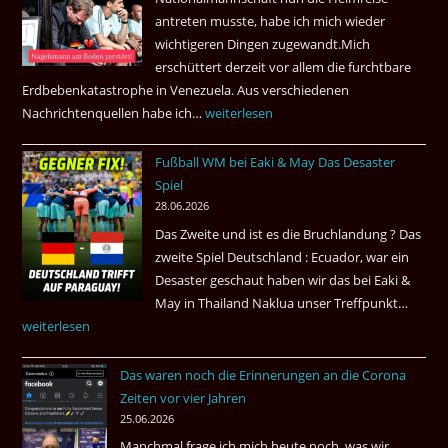
Airways
antreten musste, habe ich mich wieder
nonstop
wichtigeren Dingen zugewandt.Mich
nach
erschüttert derzeit vor allem die furchtbare
Amsterdam.
Erdbebenkatastrophe in Venezuela. Aus verschiedenen
Nachrichtenquellen habe ich…
Erdbeben
weiterlesen
in
Fußball WM bei Eaki & May Das Desaster
Venezuela
Spiel
2026
28.06.2026
Das Zweite und ist es die Bruchlandung ? Das
zweite Spiel Deutschland : Ecuador, war ein
Desaster geschaut haben wir das bei Eaki &
May in Thailand Naklua unser Treffpunkt…
Fußba
weiterlesen
WM
bei
Das waren noch die Erinnerungen an die Corona
Eaki
Zeiten vor vier Jahren
&
25.06.2026
May
Manchmal frage ich mich heute noch, was wir