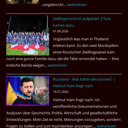
umgebnrcht…
Nach
weiterlesen
22
Zwillingsmord ist aufgeklärt 3 Tote
Jahren,
kamen dazu.
ist
01.08.2026
der
Unglaublich was man in Thailand
Mörder
erleben kann. Zu den zwei Mordopfern
wieder
eines Russischen Zwillingpaares kam
frei
noch eine ganze Familie dazu, die die Täter ermordet haben. – Eine
?
indische Bande wegen…
Zwillingsmord
weiterlesen
ist
Russland – Was hätte sein können? |
aufgeklärt
Helmut Ham fragt nach
3
19.07.2026
Tote
Helmut Ham fragt nach. Ich
kamen
veröffentliche Dokumentationen und
dazu.
Analysen über Geschichte, Politik, Wirtschaft und gesellschaftliche
Entwicklungen. Mein Ziel ist nicht, Meinungen vorzugeben, sondern
Fragen zu stellen und zum Nachdenken anzuregen.…
Russland
weiterlesen