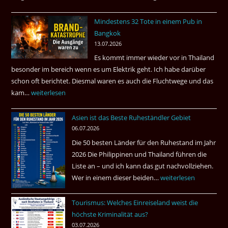
–
Mindestens 32 Tote in einem Pub in
Was
Bangkok
hätte
13.07.2026
sein
Es kommt immer wieder vor in Thailand
können?
besonder im bereich wenn es um Elektrik geht. Ich habe darüber
|
schon oft berichtet. Diesmal waren es auch die Fluchtwege und das
Helmut
kam…
Mindestens
weiterlesen
Ham
32
fragt
Asien ist das Beste Ruheständler Gebiet
Tote
nach
06.07.2026
in
Die 50 besten Länder für den Ruhestand im Jahr
einem
2026 Die Philippinen und Thailand führen die
Pub
Liste an – und ich kann das gut nachvollziehen.
in
Wer in einem dieser beiden…
Asien
weiterlesen
Bangkok
ist
Tourismus: Welches Einreiseland weist die
das
höchste Kriminalität aus?
Beste
03.07.2026