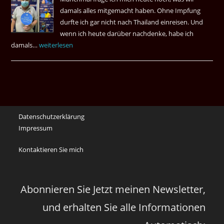
Das
damals alles mitgemacht haben. Ohne Impfung
Desas
durfte ich gar nicht nach Thailand einreisen. Und
Spiel
wenn ich heute darüber nachdenke, habe ich
damals…
Das
weiterlesen
waren
noch
die
Erinnerungen
an
Datenschutzerklärung
die
Impressum
Corona
Zeiten
Kontaktieren Sie mich
vor
vier
Jahren
Abonnieren Sie Jetzt meinen Newsletter,
und erhalten Sie alle Informationen