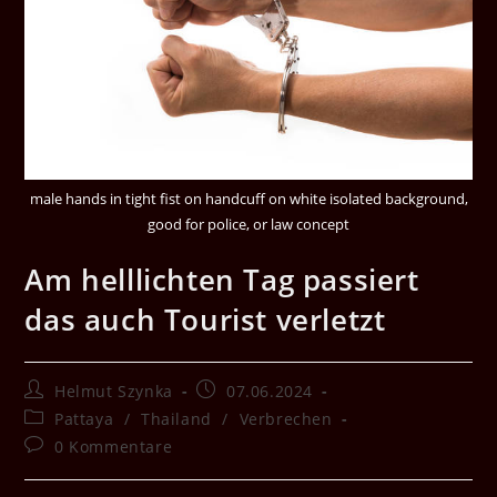
male hands in tight fist on handcuff on white isolated background,
good for police, or law concept
Am helllichten Tag passiert
das auch Tourist verletzt
Beitrags-
Beitrag
Helmut Szynka
07.06.2024
Autor:
veröffentlicht:
Beitrags-
Pattaya
/
Thailand
/
Verbrechen
Kategorie:
Beitrags-
0 Kommentare
Kommentare: