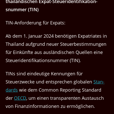
thailändis­chen Expat-Steueri­den­ti­fika­tion­
snum­mer (TIN)
TIN-Anforderung für Expats:
Ab dem 1. Jan­u­ar 2024 benöti­gen Expa­tri­ates in
Thai­land auf­grund neuer Steuerbes­tim­mungen
für Einkün­fte aus aus­ländis­chen Quellen eine
Steueri­den­ti­fika­tion­snum­mer (TIN).
TINs sind ein­deutige Ken­nun­gen für
Steuerzwecke und entsprechen glob­alen
Stan­
dards
wie dem Com­mon Report­ing Stan­dard
der
OECD
, um einen trans­par­enten Aus­tausch
von Finanz­in­for­ma­tio­nen zu ermöglichen.