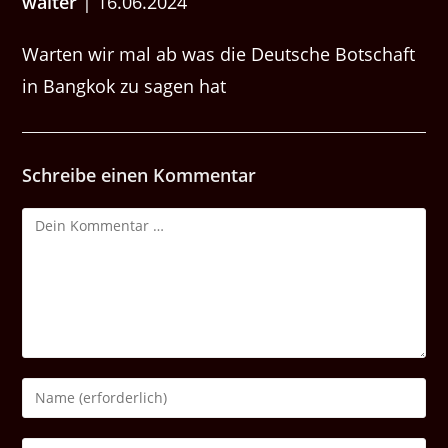
wal­ter
| 16.06.2024
Warten wir mal ab was die Deutsche Botschaft
in Bangkok zu sagen hat
Schreibe einen Kommentar
Kommentar
Gib
deinen
Namen