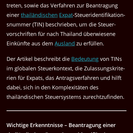
treten, sowie das Ver­fahren zur Beantra­gung
ein­er
thailändis­chen
Expat
-Steueri­den­ti­fika­tion­
snum­mer (TIN) beschrieben, um die Steuer­
vorschriften für nach Thai­land über­wiesene
Einkün­fte aus dem
Aus­land
zu erfüllen.
Der Artikel beschreibt die
Bedeu­tung
von TINs
im glob­alen Steuerkon­text, die Zulas­sungskri­te­
rien für Expats, das Antragsver­fahren und hil­ft
dabei, sich in den Kom­plex­itäten des
thailändis­chen Steuer­sys­tems zurechtzufinden.
Wichtige Erken­nt­nisse – Beantra­gung ein­er