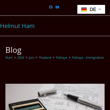
Zum
Inhalt
DE
springen
Helmut Ham
Blog
Start
>
2024
>
Juni
>
Thailand
>
Pattaya
>
Pattaya - Immigration
>