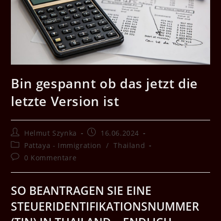
Bin gespannt ob das jetzt die
letzte Version ist
Beitrags-
Beitrag
Helmut Szynka
16.06.2024
Autor:
veröffentlicht:
Beitrags-
Pattaya - Immigration
/
Thailand
Kategorie:
Beitrags-
0 Kommentare
Kommentare:
SO BEANTRAGEN SIE EINE
STEUERIDENTIFIKATIONSNUMMER