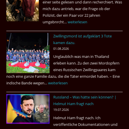
einer seite gelesen und dann recherchiert. Was
mich dazu antrieb, war die Frage ob der
Polizist, der ein Paar vor 22 Jahren
umgebnrcht…
Nach
weiterlesen
22
Zwillingsmord ist aufgeklärt 3 Tote
Jahren,
kamen dazu.
ist
01.08.2026
der
Unglaublich was man in Thailand
Mörder
erleben kann. Zu den zwei Mordopfern
wieder
eines Russischen Zwillingpaares kam
frei
noch eine ganze Familie dazu, die die Täter ermordet haben. – Eine
?
indische Bande wegen…
Zwillingsmord
weiterlesen
ist
Russland – Was hätte sein können? |
aufgeklärt
Helmut Ham fragt nach
3
19.07.2026
Tote
Helmut Ham fragt nach. Ich
kamen
veröffentliche Dokumentationen und
dazu.