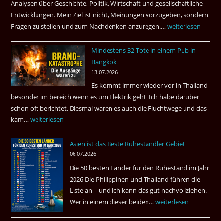
Analysen über Geschichte, Politik, Wirtschaft und gesellschaftliche
Entwicklungen. Mein Ziel ist nicht, Meinungen vorzugeben, sondern
Fragen zu stellen und zum Nachdenken anzuregen.…
Russland
weiterlesen
–
Mindestens 32 Tote in einem Pub in
Was
Bangkok
hätte
13.07.2026
sein
Es kommt immer wieder vor in Thailand
können?
besonder im bereich wenn es um Elektrik geht. Ich habe darüber
|
schon oft berichtet. Diesmal waren es auch die Fluchtwege und das
Helmut
kam…
Mindestens
weiterlesen
Ham
32
fragt
Asien ist das Beste Ruheständler Gebiet
Tote
nach
06.07.2026
in
Die 50 besten Länder für den Ruhestand im Jahr
einem
2026 Die Philippinen und Thailand führen die
Pub
Liste an – und ich kann das gut nachvollziehen.
in
Wer in einem dieser beiden…
Asien
weiterlesen
Bangkok
ist