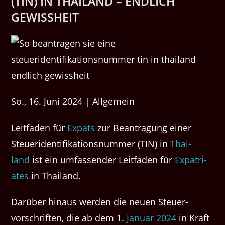
(TIN) IN THAILAND – ENDLICH
GEWISSHEIT
So., 16. Juni 2024 | Allgemein
Leit­faden für
Expats
zur Beantra­gung ein­er
Steueri­den­ti­fika­tion­snum­mer (TIN) in
Thai­
land
ist ein umfassender Leit­faden für
Expa­tri­
ates
in Thailand.
Darüber hin­aus wer­den die neuen Steuer­
vorschriften, die ab dem 1.
Jan­u­ar
2024
in Kraft