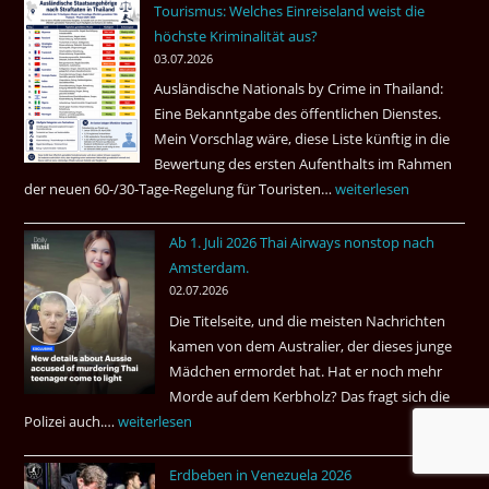
Tourismus: Welches Einreiseland weist die
das
höchste Kriminalität aus?
Beste
03.07.2026
Ruheständler
Ausländische Nationals by Crime in Thailand:
Gebiet
Eine Bekanntgabe des öffentlichen Dienstes.
Mein Vorschlag wäre, diese Liste künftig in die
Bewertung des ersten Aufenthalts im Rahmen
der neuen 60-/30-Tage-Regelung für Touristen…
Tourismus:
weiterlesen
Welches
Ab 1. Juli 2026 Thai Airways nonstop nach
Einreiseland
Amsterdam.
weist
02.07.2026
die
Die Titelseite, und die meisten Nachrichten
höchste
kamen von dem Australier, der dieses junge
Kriminalität
Mädchen ermordet hat. Hat er noch mehr
aus?
Morde auf dem Kerbholz? Das fragt sich die
Polizei auch.…
Ab
weiterlesen
1.
Erdbeben in Venezuela 2026
Juli