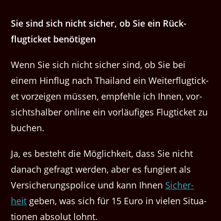
Sie sind sich nicht sich­er, ob Sie ein Rück­
flugtick­et benötigen
Wenn Sie sich nicht sich­er sind, ob Sie bei
einem Hin­flug nach Thai­land ein Weit­er­flugtick­
et vorzeigen müssen, empfehle ich Ihnen, vor­
sicht­shal­ber online ein vor­läu­figes Flugtick­et zu
buchen.
Ja, es beste­ht die Möglichkeit, dass Sie nicht
danach gefragt wer­den, aber es fungiert als
Ver­sicherungspo­lice und kann Ihnen
Sicher­
heit
geben, was sich für 15 Euro in vie­len Sit­u­a­
tio­nen abso­lut lohnt.