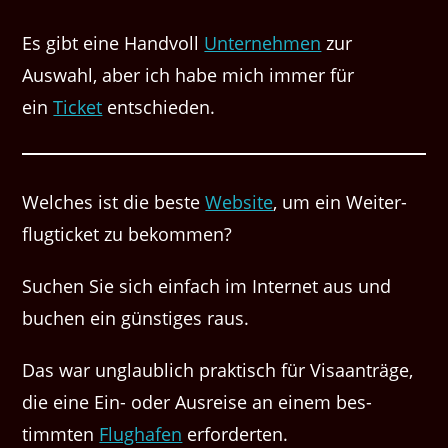
Es gibt eine Hand­voll
Unternehmen
zur
Auswahl, aber ich habe mich immer für
ein
Tick­et
entschieden.
Welch­es ist die beste
Web­site
, um ein Weit­er­
flugtick­et zu bekommen?
Suchen Sie sich ein­fach im Inter­net aus und
buchen ein gün­stiges raus.
Das war unglaublich prak­tisch für Visaanträge,
die eine Ein- oder Aus­reise an einem bes­
timmten
Flughafen
erforderten.