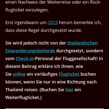
einen Nach­weis der Weit­er­reise oder ein Rück­
flugtick­et vorzulegen.
Erst irgend­wann um
2023
herum bemerk­te ich,
dass diese Regel durchge­set­zt wurde.
Sie wird jedoch nicht von der
thailändis­chen
Ein­wan­derungs­be­hörde
durchge­set­zt, son­dern
vom
Check-in
-Per­son­al der Flugge­sellschaft! In
diesem Beitrag erk­läre ich Ihnen, wie
Sie
online
ein vor­läu­figes
Flugtick­et
buchen
kön­nen, wenn Sie nur in eine Rich­tung nach
Thai­land reisen. (Buchen Sie
hier
ein
Weiterflugticket.)