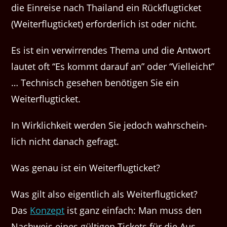
die Ein­reise nach Thai­land ein Rück­flugtick­et
(Weit­er­flugtick­et) erforder­lich ist oder nicht.
Es ist ein ver­wirren­des The­ma und die Antwort
lautet oft ​“Es kommt darauf an” oder ​“Vielle­icht”
… Tech­nisch gese­hen benöti­gen Sie ein
Weiterflugticket.
In Wirk­lichkeit wer­den Sie jedoch wahrschein­
lich nicht danach gefragt.
Was genau ist ein Weiterflugticket?
Was gilt also eigentlich als Weit­er­flugtick­et?
Das
Konzept
ist ganz ein­fach: Man muss den
Nach­weis eines gülti­gen Tick­ets für die Aus­