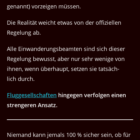
genan­nt) vorzeigen müssen.
Die Real­ität weicht etwas von der offiziellen
Regelung ab.
Alle Ein­wan­derungs­beamten sind sich dieser
Regelung bewusst, aber nur sehr wenige von
ihnen, wenn über­haupt, set­zen sie tat­säch­
lich durch.
Flugge­sellschaften
hinge­gen ver­fol­gen einen
stren­geren Ansatz.
Nie­mand kann jemals 100 % sich­er sein, ob für