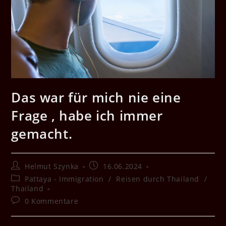
Das war für mich nie eine
Frage , habe ich immer
gemacht.
Beitrags-
Beitrag
Helmut Szynka
16.06.2024
Autor:
veröffentlicht:
Beitrags-
Pattaya - Immigration
/
Reisen durch Thailand
/
Kategorie:
Thailand
Beitrags-
0 Kommentare
Kommentare: