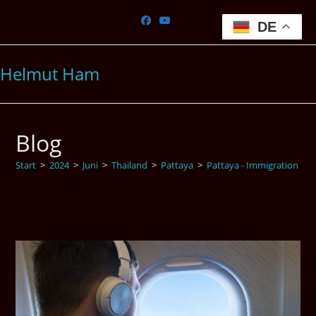
Zum
Inhalt
DE
springen
Helmut Ham
Blog
Start
>
2024
>
Juni
>
Thailand
>
Pattaya
>
Pattaya - Immigration
>