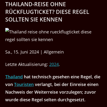
THAILAND-REISE OHNE
RÜCKFLUGTICKET? DIESE REGEL
SOLLTEN SIE KENNEN
Sa., 15. Juni 2024 | Allgemein
Let­zte Aktu­al­isierung:
2024
.
Thai­land
hat tech­nisch gese­hen eine Regel, die
von
Touris­ten
ver­langt, bei der Ein­reise einen
Nach­weis der Weit­er­reise vorzule­gen; zuvor
wurde diese Regel sel­ten durchgesetzt.