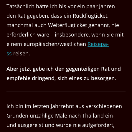
Tat­säch­lich hätte ich bis vor ein paar Jahren
den Rat gegeben, dass ein Rück­flugtick­et,
manch­mal auch Weit­er­flugtick­et genan­nt, nie
erforder­lich wäre – ins­beson­dere, wenn Sie mit
einem europäischen/​westlichen
Reisep­a­
ss
reisen.
Aber jet­zt gebe ich den gegen­teili­gen Rat und
empfehle drin­gend, sich eines zu besorgen.
Ich bin im let­zten Jahrzehnt aus ver­schiede­nen
Grün­den unzäh­lige Male nach Thai­land ein-
und aus­gereist und wurde nie aufge­fordert,