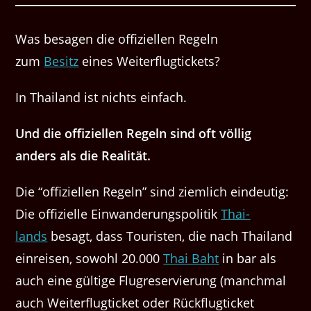
Was besagen die offiziellen Regeln
zum
Besitz
eines Weiterflugtickets?
In Thai­land ist nichts einfach.
Und die offiziellen Regeln sind oft völ­lig
anders als die Realität.
Die ​“offiziellen Regeln” sind ziem­lich ein­deutig:
Die offizielle Ein­wan­derungspoli­tik
Thai­
lands
besagt, dass Touris­ten, die nach Thai­land
ein­reisen, sowohl 20.000
Thai Baht
in bar als
auch eine gültige Flu­gre­servierung (manch­mal
auch Weit­er­flugtick­et oder Rück­flugtick­et