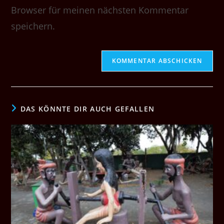
ein
(optional)
Browser für meinen nächsten Kommentar
speichern.
DAS KÖNNTE DIR AUCH GEFALLEN