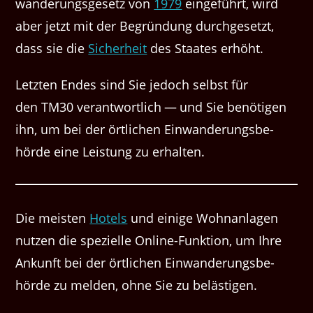
wan­derungs­ge­setz von
1979
einge­führt, wird
aber jet­zt mit der Begrün­dung durchge­set­zt,
dass sie die
Sicher­heit
des Staates erhöht.
Let­zten Endes sind Sie jedoch selb­st für
den TM30 ver­ant­wortlich — und Sie benöti­gen
ihn, um bei der örtlichen Ein­wan­derungs­be­
hörde eine Leis­tung zu erhalten.
Die meis­ten
Hotels
und einige Wohnan­la­gen
nutzen die spezielle Online-Funk­tion, um Ihre
Ankun­ft bei der örtlichen Ein­wan­derungs­be­
hörde zu melden, ohne Sie zu belästigen.