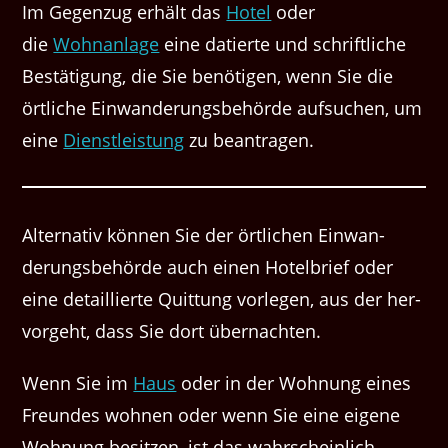
Im Gegen­zug erhält das
Hotel
oder
die
Wohnan­lage
eine datierte und schriftliche
Bestä­ti­gung, die Sie benöti­gen, wenn Sie die
örtliche Ein­wan­derungs­be­hörde auf­suchen, um
eine
Dien­stleis­tung
zu beantragen.
Alter­na­tiv kön­nen Sie der örtlichen Ein­wan­
derungs­be­hörde auch einen Hotel­brief oder
eine detail­lierte Quit­tung vor­legen, aus der her­
vorge­ht, dass Sie dort übernachten.
Wenn Sie im
Haus
oder in der Woh­nung eines
Fre­un­des wohnen oder wenn Sie eine eigene
Woh­nung besitzen, ist das wahrschein­lich