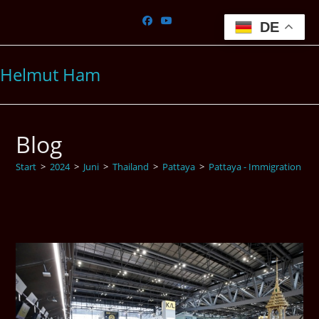
Zum
Inhalt
DE
springen
Helmut Ham
Blog
Start
>
2024
>
Juni
>
Thailand
>
Pattaya
>
Pattaya - Immigration
>