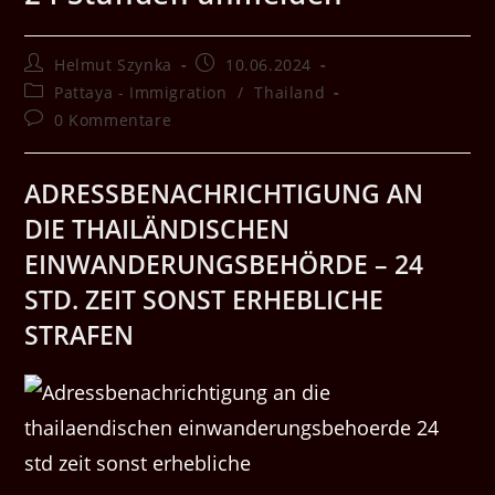
Beitrags-
Beitrag
Helmut Szynka
10.06.2024
Autor:
veröffentlicht:
Beitrags-
Pattaya - Immigration
/
Thailand
Kategorie:
Beitrags-
0 Kommentare
Kommentare:
ADRESSBENACHRICHTIGUNG AN
DIE THAILÄNDISCHEN
EINWANDERUNGSBEHÖRDE – 24
STD. ZEIT SONST ERHEBLICHE
STRAFEN