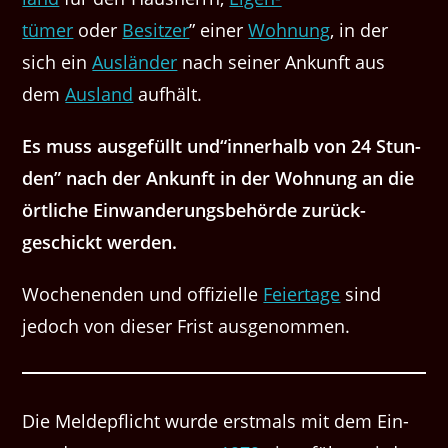
tümer
oder
Besitzer
” ein­er
Woh­nung
, in der
sich ein
Aus­län­der
nach sein­er Ankun­ft aus
dem
Aus­land
aufhält.
Es muss aus­ge­füllt und​“inner­halb von 24 Stun­
den” nach der Ankun­ft in der Woh­nung an die
örtliche Ein­wan­derungs­be­hörde zurück­
geschickt werden.
Woch­enen­den und offizielle
Feiertage
sind
jedoch von dieser Frist ausgenommen.
Die Meldepflicht wurde erst­mals mit dem Ein­