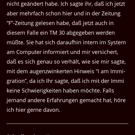
nicht geän­dert habe. Ich sagte ihr, daß ich jet­zt
aber mehrfach schon hier und in der Zeitung ​
“F”-Zeitung gele­sen habe, daß jet­zt auch in
diesem Falle ein TM 30 abgegeben wer­den
müßte. Sie hat sich daraufhin intern im Sys­tem
am Com­put­er informiert und mir ver­sichert,
daß es sich genau so ver­hält, wie sie mir sagte,
mit dem augen­zwinkerten Hin­weis ​“I am Immi­
gra­tion”, da ich Ihr sagte, daß ich mit der Immi
keine Schwierigkeit­en haben möchte. Falls
jemand andere Erfahrun­gen gemacht hat, höre
ich hier gerne davon.