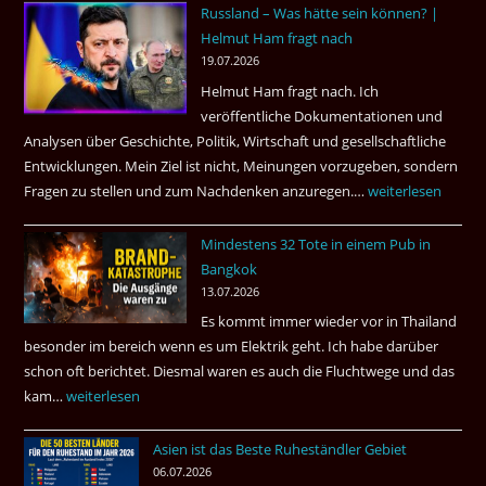
Russland – Was hätte sein können? |
aufgeklärt
Helmut Ham fragt nach
3
19.07.2026
Tote
Helmut Ham fragt nach. Ich
kamen
veröffentliche Dokumentationen und
dazu.
Analysen über Geschichte, Politik, Wirtschaft und gesellschaftliche
Entwicklungen. Mein Ziel ist nicht, Meinungen vorzugeben, sondern
Fragen zu stellen und zum Nachdenken anzuregen.…
Russland
weiterlesen
–
Mindestens 32 Tote in einem Pub in
Was
Bangkok
hätte
13.07.2026
sein
Es kommt immer wieder vor in Thailand
können?
besonder im bereich wenn es um Elektrik geht. Ich habe darüber
|
schon oft berichtet. Diesmal waren es auch die Fluchtwege und das
Helmut
kam…
Mindestens
weiterlesen
Ham
32
fragt
Asien ist das Beste Ruheständler Gebiet
Tote
nach
06.07.2026
in