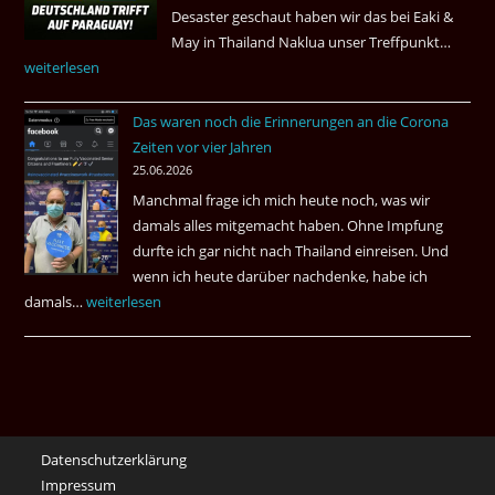
Desaster geschaut haben wir das bei Eaki &
May in Thailand Naklua unser Treffpunkt…
Fußba
weiterlesen
WM
bei
Das waren noch die Erinnerungen an die Corona
Eaki
Zeiten vor vier Jahren
&
25.06.2026
May
Manchmal frage ich mich heute noch, was wir
Das
damals alles mitgemacht haben. Ohne Impfung
Desas
durfte ich gar nicht nach Thailand einreisen. Und
Spiel
wenn ich heute darüber nachdenke, habe ich
damals…
Das
weiterlesen
waren
noch
die
Erinnerungen
an
Datenschutzerklärung
die
Impressum