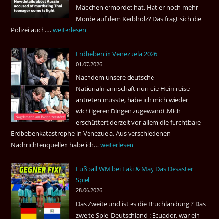
Mädchen ermordet hat. Hat er noch mehr
aus?
Morde auf dem Kerbholz? Das fragt sich die
Polizei auch.…
Ab
weiterlesen
1.
Erdbeben in Venezuela 2026
Juli
01.07.2026
2026
Nachdem unsere deutsche
Thai
Nationalmannschaft nun die Heimreise
Airways
antreten musste, habe ich mich wieder
nonstop
wichtigeren Dingen zugewandt.Mich
nach
erschüttert derzeit vor allem die furchtbare
Amsterdam.
Erdbebenkatastrophe in Venezuela. Aus verschiedenen
Nachrichtenquellen habe ich…
Erdbeben
weiterlesen
in
Fußball WM bei Eaki & May Das Desaster
Venezuela
Spiel
2026
28.06.2026
Das Zweite und ist es die Bruchlandung ? Das
zweite Spiel Deutschland : Ecuador, war ein