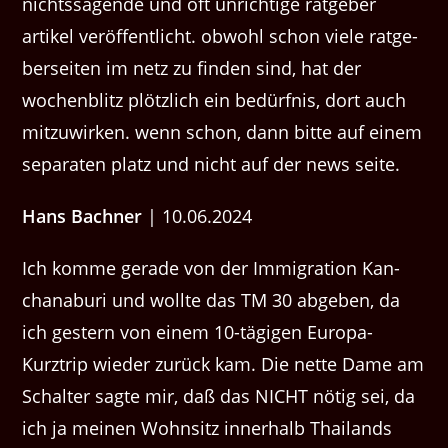
nichtssagende und oft unrichtige rat­ge­ber
artikel veröf­fentlicht. obwohl schon viele rat­ge­
ber­seit­en im netz zu find­en sind, hat der
wochen­blitz plöt­zlich ein bedürf­nis, dort auch
mitzuwirken. wenn schon, dann bitte auf einem
sep­a­rat­en platz und nicht auf der news seite.
Hans Bach­n­er
| 10.06.2024
Ich komme ger­ade von der Immi­gra­tion Kan­
chanaburi und wollte das TM 30 abgeben, da
ich gestern von einem 10-tägi­gen Europa-
Kurztrip wieder zurück kam. Die nette Dame am
Schal­ter sagte mir, daß das NICHT nötig sei, da
ich ja meinen Wohn­sitz inner­halb Thai­lands