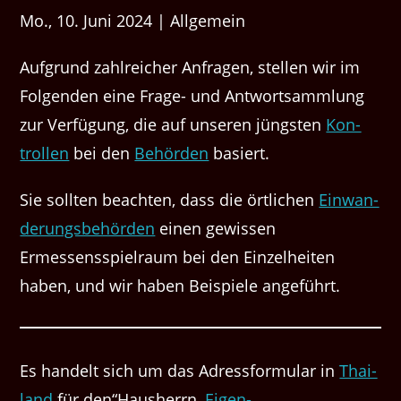
Mo., 10. Juni 2024 | Allgemein
Auf­grund zahlre­ich­er Anfra­gen, stellen wir im
Fol­gen­den eine Frage- und Antwort­samm­lung
zur Ver­fü­gung, die auf unseren jüng­sten
Kon­
trollen
bei den
Behör­den
basiert.
Sie soll­ten beacht­en, dass die örtlichen
Ein­wan­
derungs­be­hör­den
einen gewis­sen
Ermessensspiel­raum bei den Einzel­heit­en
haben, und wir haben Beispiele angeführt.
Es han­delt sich um das Adress­for­mu­lar in
Thai­
land
für den​“Haush­er­rn,
Eigen­