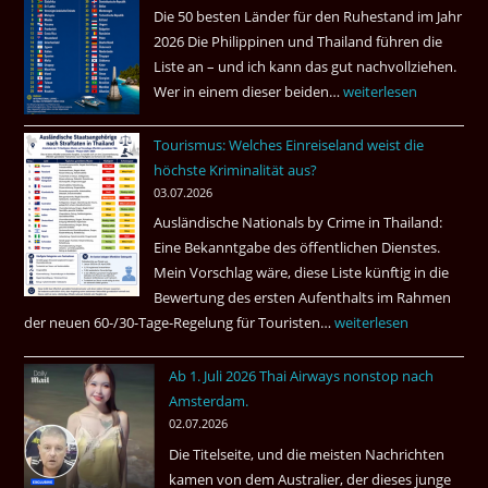
Die 50 besten Länder für den Ruhestand im Jahr
einem
2026 Die Philippinen und Thailand führen die
Pub
Liste an – und ich kann das gut nachvollziehen.
in
Wer in einem dieser beiden…
Asien
weiterlesen
Bangkok
ist
Tourismus: Welches Einreiseland weist die
das
höchste Kriminalität aus?
Beste
03.07.2026
Ruheständler
Ausländische Nationals by Crime in Thailand:
Gebiet
Eine Bekanntgabe des öffentlichen Dienstes.
Mein Vorschlag wäre, diese Liste künftig in die
Bewertung des ersten Aufenthalts im Rahmen
der neuen 60-/30-Tage-Regelung für Touristen…
Tourismus:
weiterlesen
Welches
Ab 1. Juli 2026 Thai Airways nonstop nach
Einreiseland
Amsterdam.
weist
02.07.2026
die
Die Titelseite, und die meisten Nachrichten
höchste
kamen von dem Australier, der dieses junge
Kriminalität