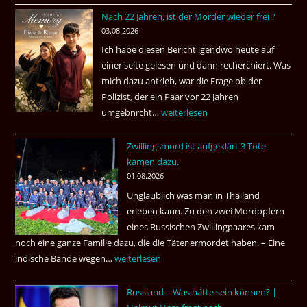
Nach 22 Jahren, ist der Mörder wieder frei ?
03.08.2026
Ich habe diesen Bericht igendwo heute auf
einer seite gelesen und dann recherchiert. Was
mich dazu antrieb, war die Frage ob der
Polizist, der ein Paar vor 22 Jahren
umgebnrcht…
Nach
weiterlesen
22
Zwillingsmord ist aufgeklärt 3 Tote
Jahren,
kamen dazu.
ist
01.08.2026
der
Unglaublich was man in Thailand
Mörder
erleben kann. Zu den zwei Mordopfern
wieder
eines Russischen Zwillingpaares kam
frei
noch eine ganze Familie dazu, die die Täter ermordet haben. – Eine
?
indische Bande wegen…
Zwillingsmord
weiterlesen
ist
Russland – Was hätte sein können? |
aufgeklärt