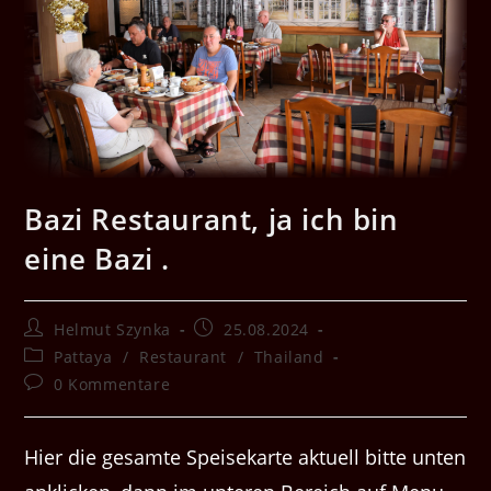
Bazi Restaurant, ja ich bin
eine Bazi .
Beitrags-
Beitrag
Helmut Szynka
25.08.2024
Autor:
veröffentlicht:
Beitrags-
Pattaya
/
Restaurant
/
Thailand
Kategorie:
Beitrags-
0 Kommentare
Kommentare:
Hier die gesamte Speisekarte aktuell bitte unten