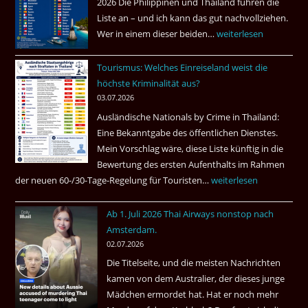
2026 Die Philippinen und Thailand führen die
Pub
Liste an – und ich kann das gut nachvollziehen.
in
Wer in einem dieser beiden…
Asien
weiterlesen
Bangkok
ist
Tourismus: Welches Einreiseland weist die
das
höchste Kriminalität aus?
Beste
03.07.2026
Ruheständler
Ausländische Nationals by Crime in Thailand:
Gebiet
Eine Bekanntgabe des öffentlichen Dienstes.
Mein Vorschlag wäre, diese Liste künftig in die
Bewertung des ersten Aufenthalts im Rahmen
der neuen 60-/30-Tage-Regelung für Touristen…
Tourismus:
weiterlesen
Welches
Ab 1. Juli 2026 Thai Airways nonstop nach
Einreiseland
Amsterdam.
weist
02.07.2026
die
Die Titelseite, und die meisten Nachrichten
höchste
kamen von dem Australier, der dieses junge
Kriminalität
Mädchen ermordet hat. Hat er noch mehr
aus?