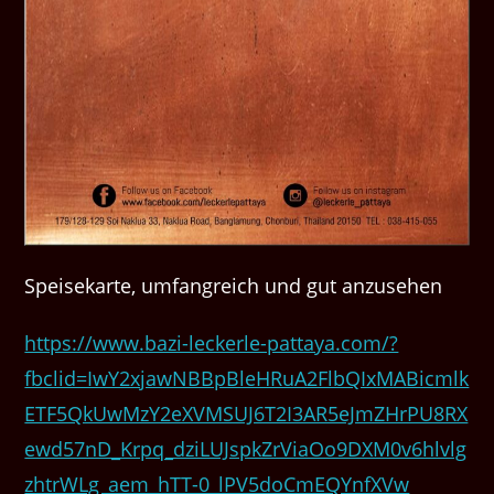
Speisekarte, umfangreich und gut anzusehen
https://www.bazi-leckerle-pattaya.com/?
fbclid=IwY2xjawNBBpBleHRuA2FlbQIxMABicmlk
ETF5QkUwMzY2eXVMSUJ6T2I3AR5eJmZHrPU8RX
ewd57nD_Krpq_dziLUJspkZrViaOo9DXM0v6hlvlg
zhtrWLg_aem_hTT-0_lPV5doCmEQYnfXVw