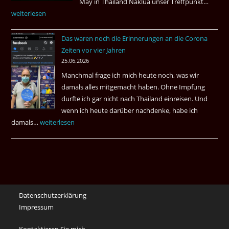
May in Thailand Naklua unser Treffpunkt…
Fußba
weiterlesen
WM
bei
Das waren noch die Erinnerungen an die Corona
Eaki
Zeiten vor vier Jahren
&
25.06.2026
May
Manchmal frage ich mich heute noch, was wir
Das
damals alles mitgemacht haben. Ohne Impfung
Desas
durfte ich gar nicht nach Thailand einreisen. Und
Spiel
wenn ich heute darüber nachdenke, habe ich
damals…
Das
weiterlesen
waren
noch
die
Erinnerungen
an
Datenschutzerklärung
die
Impressum
Corona
Zeiten
Kontaktieren Sie mich