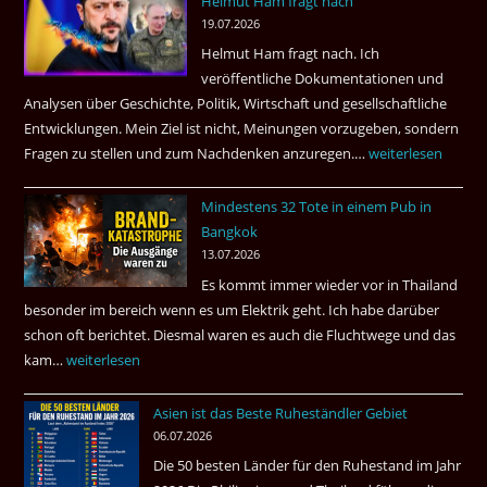
Helmut Ham fragt nach
3
19.07.2026
Tote
Helmut Ham fragt nach. Ich
kamen
veröffentliche Dokumentationen und
dazu.
Analysen über Geschichte, Politik, Wirtschaft und gesellschaftliche
Entwicklungen. Mein Ziel ist nicht, Meinungen vorzugeben, sondern
Fragen zu stellen und zum Nachdenken anzuregen.…
Russland
weiterlesen
–
Mindestens 32 Tote in einem Pub in
Was
Bangkok
hätte
13.07.2026
sein
Es kommt immer wieder vor in Thailand
können?
besonder im bereich wenn es um Elektrik geht. Ich habe darüber
|
schon oft berichtet. Diesmal waren es auch die Fluchtwege und das
Helmut
kam…
Mindestens
weiterlesen
Ham
32
fragt
Asien ist das Beste Ruheständler Gebiet
Tote
nach
06.07.2026
in
Die 50 besten Länder für den Ruhestand im Jahr
einem