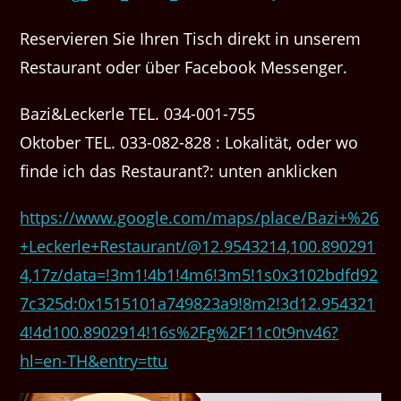
Reservieren Sie Ihren Tisch direkt in unserem
Restaurant oder über Facebook Messenger.
Bazi&Leckerle TEL. 034-001-755
Oktober TEL. 033-082-828 : Lokalität, oder wo
finde ich das Restaurant?: unten anklicken
https://www.google.com/maps/place/Bazi+%26
+Leckerle+Restaurant/@12.9543214,100.890291
4,17z/data=!3m1!4b1!4m6!3m5!1s0x3102bdfd92
7c325d:0x1515101a749823a9!8m2!3d12.954321
4!4d100.8902914!16s%2Fg%2F11c0t9nv46?
hl=en-TH&entry=ttu