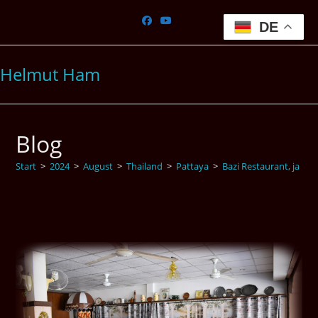
Zum
Inhalt
DE
springen
Helmut Ham
Blog
Start
>
2024
>
August
>
Thailand
>
Pattaya
>
Bazi Restaurant, ja ich 