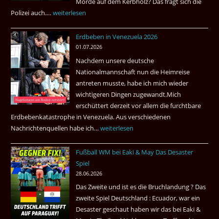
Morde auf dem Kerbholz? Das fragt sich die
Polizei auch.…
Ab
weiterlesen
1.
Erdbeben in Venezuela 2026
Juli
01.07.2026
2026
Nachdem unsere deutsche
Thai
Nationalmannschaft nun die Heimreise
Airways
antreten musste, habe ich mich wieder
nonstop
wichtigeren Dingen zugewandt.Mich
nach
erschüttert derzeit vor allem die furchtbare
Amsterdam.
Erdbebenkatastrophe in Venezuela. Aus verschiedenen
Nachrichtenquellen habe ich…
Erdbeben
weiterlesen
in
Fußball WM bei Eaki & May Das Desaster
Venezuela
Spiel
2026
28.06.2026
Das Zweite und ist es die Bruchlandung ? Das
zweite Spiel Deutschland : Ecuador, war ein
Desaster geschaut haben wir das bei Eaki &