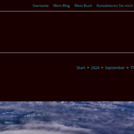
Startseite
Mein Blog
Mein Buch
Kontaktieren Sie mich
Start
>
2024
>
September
>
T