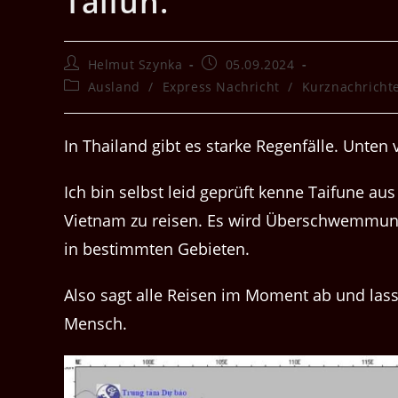
Taifun.
Beitrags-
Beitrag
Helmut Szynka
05.09.2024
Autor:
veröffentlicht:
Beitrags-
Ausland
/
Express Nachricht
/
Kurznachricht
Kategorie:
In Thailand gibt es starke Regenfälle. Unte
Ich bin selbst leid geprüft kenne Taifune a
Vietnam zu reisen. Es wird Überschwemmung
in bestimmten Gebieten.
Also sagt alle Reisen im Moment ab und las
Mensch.