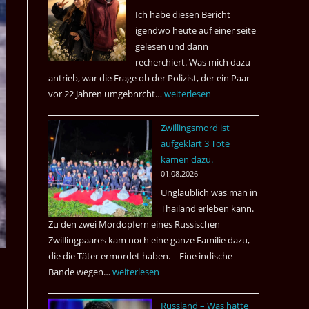
Ich habe diesen Bericht
igendwo heute auf einer seite
gelesen und dann
recherchiert. Was mich dazu
antrieb, war die Frage ob der Polizist, der ein Paar
vor 22 Jahren umgebnrcht…
Nach
weiterlesen
22
Zwillingsmord ist
Jahren,
aufgeklärt 3 Tote
ist
kamen dazu.
der
01.08.2026
Mörder
Unglaublich was man in
wieder
Thailand erleben kann.
frei
Zu den zwei Mordopfern eines Russischen
?
Zwillingpaares kam noch eine ganze Familie dazu,
die die Täter ermordet haben. – Eine indische
Bande wegen…
Zwillingsmord
weiterlesen
ist
Russland – Was hätte
aufgeklärt