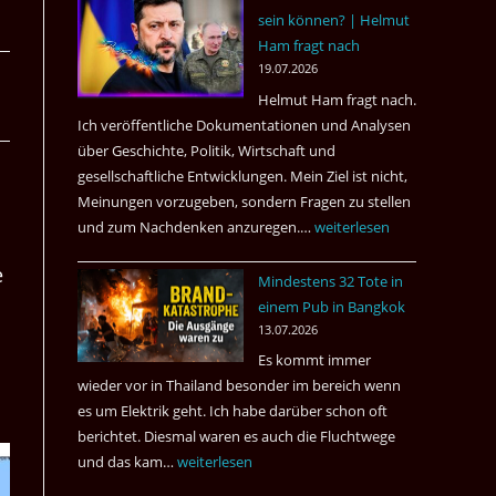
sein können? | Helmut
3
Ham fragt nach
Tote
19.07.2026
kamen
Helmut Ham fragt nach.
dazu.
Ich veröffentliche Dokumentationen und Analysen
über Geschichte, Politik, Wirtschaft und
gesellschaftliche Entwicklungen. Mein Ziel ist nicht,
Meinungen vorzugeben, sondern Fragen zu stellen
und zum Nachdenken anzuregen.…
Russland
weiterlesen
–
e
Mindestens 32 Tote in
Was
einem Pub in Bangkok
hätte
13.07.2026
sein
Es kommt immer
können?
wieder vor in Thailand besonder im bereich wenn
|
es um Elektrik geht. Ich habe darüber schon oft
Helmut
berichtet. Diesmal waren es auch die Fluchtwege
Ham
und das kam…
Mindestens
weiterlesen
fragt
32