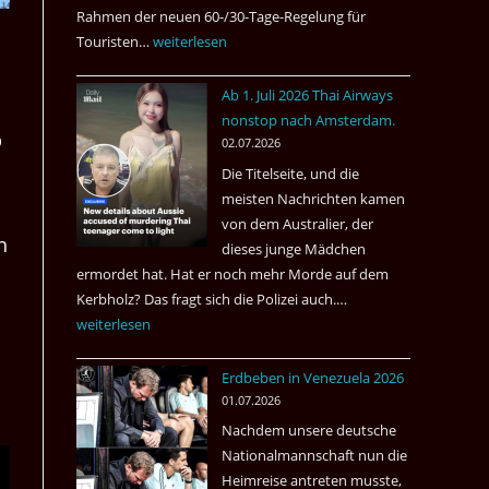
Rahmen der neuen 60-/30-Tage-Regelung für
Touristen…
Tourismus:
weiterlesen
Welches
Ab 1. Juli 2026 Thai Airways
Einreiseland
nonstop nach Amsterdam.
weist
b
02.07.2026
die
Die Titelseite, und die
höchste
meisten Nachrichten kamen
Kriminalität
von dem Australier, der
aus?
n
dieses junge Mädchen
ermordet hat. Hat er noch mehr Morde auf dem
Kerbholz? Das fragt sich die Polizei auch.…
Ab
weiterlesen
1.
Juli
Erdbeben in Venezuela 2026
2026
01.07.2026
Thai
Nachdem unsere deutsche
Airways
Nationalmannschaft nun die
nonstop
Heimreise antreten musste,