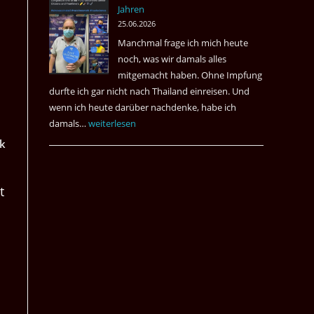
Jahren
&
25.06.2026
May
Manchmal frage ich mich heute
Das
noch, was wir damals alles
Desaster
mitgemacht haben. Ohne Impfung
Spiel
durfte ich gar nicht nach Thailand einreisen. Und
wenn ich heute darüber nachdenke, habe ich
damals…
Das
weiterlesen
waren
ok
noch
die
t
Erinnerungen
an
die
Corona
Zeiten
vor
vier