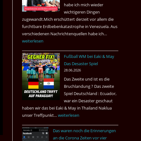
nach
habe ich mich wieder
Amsterdam.
wichtigeren Dingen
zugewandt.Mich erschüttert derzeit vor allem die
furchtbare Erdbebenkatastrophe in Venezuela. Aus
verschiedenen Nachrichtenquellen habe ich…
Erdbeben
weiterlesen
in
Venezuela
Fußball WM bei Eaki & May
2026
Das Desaster Spiel
28.06.2026
Das Zweite und ist es die
Bruchlandung ? Das zweite
Spiel Deutschland : Ecuador,
war ein Desaster geschaut
haben wir das bei Eaki & May in Thailand Naklua
unser Treffpunkt…
Fußball
weiterlesen
WM
Das waren noch die Erinnerungen
bei
an die Corona Zeiten vor vier
Eaki