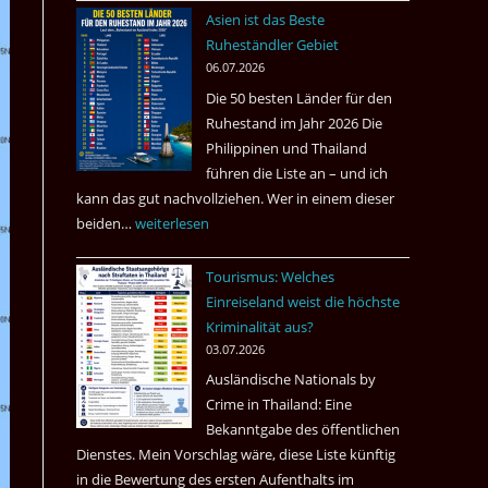
nach
Asien ist das Beste
Tote
Ruheständler Gebiet
in
06.07.2026
einem
Die 50 besten Länder für den
Pub
Ruhestand im Jahr 2026 Die
in
Philippinen und Thailand
Bangkok
führen die Liste an – und ich
kann das gut nachvollziehen. Wer in einem dieser
beiden…
Asien
weiterlesen
ist
Tourismus: Welches
das
Einreiseland weist die höchste
Beste
Kriminalität aus?
Ruheständler
03.07.2026
Gebiet
Ausländische Nationals by
Crime in Thailand: Eine
Bekanntgabe des öffentlichen
Dienstes. Mein Vorschlag wäre, diese Liste künftig
in die Bewertung des ersten Aufenthalts im