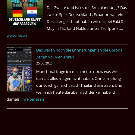
Das Zweite und ist es die Bruchlandung ? Das
zweite Spiel Deutschland : Ecuador, war ein
Desaster geschaut haben wir das bei Eaki &
May in Thailand Naklua unser Treffpunkt…
Fußba
weiterlesen
WM
bei
Das waren noch die Erinnerungen an die Corona
Eaki
Zeiten vor vier Jahren
&
25.06.2026
May
Manchmal frage ich mich heute noch, was wir
Das
damals alles mitgemacht haben. Ohne Impfung
Desas
durfte ich gar nicht nach Thailand einreisen. Und
Spiel
wenn ich heute darüber nachdenke, habe ich
damals…
Das
weiterlesen
waren
noch
die
Erinnerungen