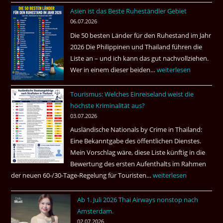
fragt
Asien ist das Beste Ruheständler Gebiet
Tote
nach
06.07.2026
in
Die 50 besten Länder für den Ruhestand im Jahr
einem
2026 Die Philippinen und Thailand führen die
Pub
Liste an – und ich kann das gut nachvollziehen.
in
Wer in einem dieser beiden…
Asien
weiterlesen
Bangkok
ist
Tourismus: Welches Einreiseland weist die
das
höchste Kriminalität aus?
Beste
03.07.2026
Ruheständler
Ausländische Nationals by Crime in Thailand:
Gebiet
Eine Bekanntgabe des öffentlichen Dienstes.
Mein Vorschlag wäre, diese Liste künftig in die
Bewertung des ersten Aufenthalts im Rahmen
der neuen 60-/30-Tage-Regelung für Touristen…
Tourismus:
weiterlesen
Welches
Ab 1. Juli 2026 Thai Airways nonstop nach
Einreiseland
Amsterdam.
weist
02.07.2026