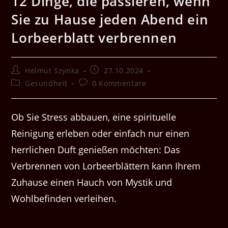
12 Dinge, die passieren, wenn
Sie zu Hause jeden Abend ein
Lorbeerblatt verbrennen
Beitrags-
Beitrag
Helmut Szynka
27.10.2024
Autor:
veröffentlicht:
Beitrags-
Beitrags-
Gesundheit
0 Kommentare
Kategorie:
Kommentare:
Ob Sie Stress abbauen, eine spirituelle
Reinigung erleben oder einfach nur einen
herrlichen Duft genießen möchten: Das
Verbrennen von Lorbeerblättern kann Ihrem
Zuhause einen Hauch von Mystik und
Wohlbefinden verleihen.