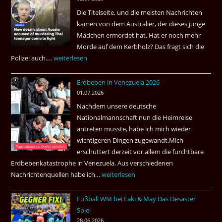
die
Die Titelseite, und die meisten Nachrichten
höchste
kamen von dem Australier, der dieses junge
Kriminalität
Mädchen ermordet hat. Hat er noch mehr
aus?
Morde auf dem Kerbholz? Das fragt sich die
Polizei auch.…
Ab
weiterlesen
1.
Erdbeben in Venezuela 2026
Juli
01.07.2026
2026
Nachdem unsere deutsche
Thai
Nationalmannschaft nun die Heimreise
Airways
antreten musste, habe ich mich wieder
nonstop
wichtigeren Dingen zugewandt.Mich
nach
erschüttert derzeit vor allem die furchtbare
Amsterdam.
Erdbebenkatastrophe in Venezuela. Aus verschiedenen
Nachrichtenquellen habe ich…
Erdbeben
weiterlesen
in
Fußball WM bei Eaki & May Das Desaster
Venezuela
Spiel
2026
28.06.2026