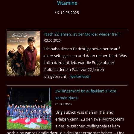
Vitamine
12.06.2025
Nach 22 Jahren, ist der Mörder wieder frei ?
03.08.2026
Ich habe diesen Bericht igendwo heute auf
einer seite gelesen und dann recherchiert. Was
mich dazu antrieb, war die Frage ob der
Polizist, der ein Paar vor 22 Jahren
umgebnrcht…
Nach
weiterlesen
22
Zwillingsmord ist aufgeklärt 3 Tote
Jahren,
kamen dazu.
ist
01.08.2026
der
Unglaublich was man in Thailand
Mörder
erleben kann. Zu den zwei Mordopfern
wieder
eines Russischen Zwillingpaares kam
frei
noch eine ganze Familie dazu, die die Täter ermordet haben. – Eine