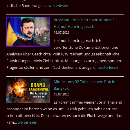
?
indische Bande wegen…
Zwillingsmord
weiterlesen
ist
Russland – Was hätte sein können? |
aufgeklärt
Helmut Ham fragt nach
3
19.07.2026
Tote
Helmut Ham fragt nach. Ich
kamen
veröffentliche Dokumentationen und
dazu.
Analysen über Geschichte, Politik, Wirtschaft und gesellschaftliche
Entwicklungen. Mein Ziel ist nicht, Meinungen vorzugeben, sondern
Fragen zu stellen und zum Nachdenken anzuregen.…
Russland
weiterlesen
–
Mindestens 32 Tote in einem Pub in
Was
Bangkok
hätte
13.07.2026
sein
Es kommt immer wieder vor in Thailand
können?
besonder im bereich wenn es um Elektrik geht. Ich habe darüber
|
schon oft berichtet. Diesmal waren es auch die Fluchtwege und das
Helmut
kam…
Mindestens
weiterlesen
Ham
32