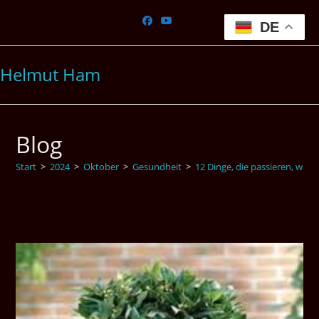
Zum
Inhalt
DE
springen
Helmut Ham
Blog
Start
>
2024
>
Oktober
>
Gesundheit
>
12 Dinge, die passieren, wen