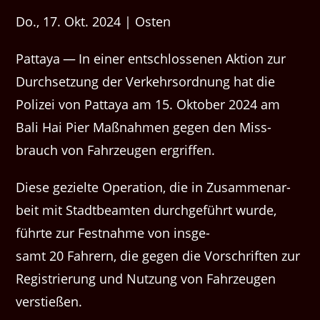
Do., 17. Okt. 2024 | Osten
Pat­taya — In ein­er entschlosse­nen Aktion zur
Durch­set­zung der Verkehrsor­d­nung hat die
Polizei von Pat­taya am 15. Okto­ber 2024 am
Bali Hai Pier Maß­nah­men gegen den Miss­
brauch von Fahrzeu­gen ergriffen.
Diese gezielte Oper­a­tion, die in Zusam­me­nar­
beit mit Stadt­beamten durchge­führt wurde,
führte zur Fes­t­nahme von ins­ge­
samt 20 Fahrern, die gegen die Vorschriften zur
Reg­istrierung und Nutzung von Fahrzeu­gen
verstießen.