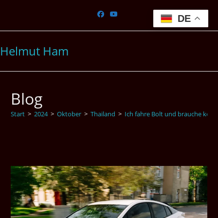
Zum
Inhalt
DE
springen
Helmut Ham
Blog
Start
>
2024
>
Oktober
>
Thailand
>
Ich fahre Bolt und brauche kein