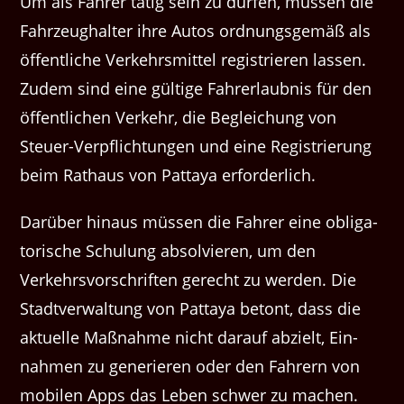
Um als Fahrer tätig sein zu dür­fen, müssen die
Fahrzeughal­ter ihre Autos ord­nungs­gemäß als
öffentliche Verkehrsmit­tel reg­istri­eren lassen.
Zudem sind eine gültige Fahrerlaub­nis für den
öffentlichen Verkehr, die Begle­ichung von
Steuer-Verpflich­tun­gen und eine Reg­istrierung
beim Rathaus von Pat­taya erforderlich.
Darüber hin­aus müssen die Fahrer eine oblig­a­
torische Schu­lung absolvieren, um den
Verkehrsvorschriften gerecht zu wer­den. Die
Stadtver­wal­tung von Pat­taya betont, dass die
aktuelle Maß­nahme nicht darauf abzielt, Ein­
nah­men zu gener­ieren oder den Fahrern von
mobilen Apps das Leben schw­er zu machen.