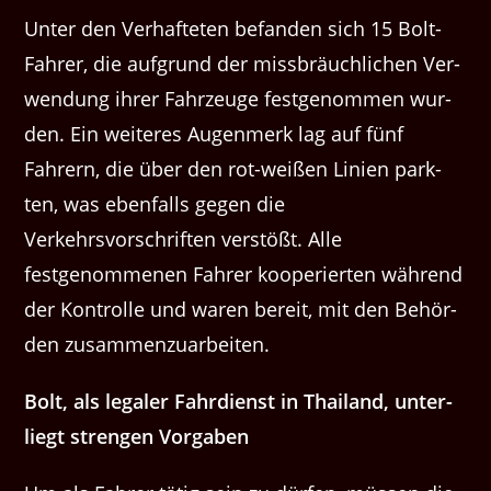
Unter den Ver­hafteten befan­den sich 15 Bolt-
Fahrer, die auf­grund der miss­bräuch­lichen Ver­
wen­dung ihrer Fahrzeuge festgenom­men wur­
den. Ein weit­eres Augen­merk lag auf fünf
Fahrern, die über den rot-weißen Lin­ien park­
ten, was eben­falls gegen die
Verkehrsvorschriften ver­stößt. Alle
festgenomme­nen Fahrer kooperierten während
der Kon­trolle und waren bere­it, mit den Behör­
den zusammenzuarbeiten.
Bolt, als legaler Fahr­di­enst in Thai­land, unter­
liegt stren­gen Vorgaben