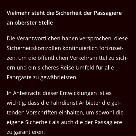
Vielmehr ste­ht die Sicher­heit der Pas­sagiere
an ober­ster Stelle
Die Ver­ant­wortlichen haben ver­sprochen, diese
Sicher­heit­skon­trollen kon­tinuier­lich fortzuset­
zen, um die öffentlichen Verkehrsmit­tel zu sich­
ern und ein sicheres Rei­se Um­feld für alle
Fahrgäste zu gewährleisten.
In Anbe­tra­cht dieser Entwick­lun­gen ist es
wichtig, dass die Fahr­di­en­st An­bi­eter die gel­
tenden Vorschriften ein­hal­ten, um sowohl die
eigene Sicher­heit als auch die der Pas­sagiere
zu garantieren.