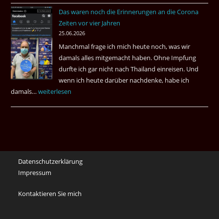
bei
Das waren noch die Erinnerungen an die Corona
Eaki
Zeiten vor vier Jahren
&
25.06.2026
May
Manchmal frage ich mich heute noch, was wir
Das
damals alles mitgemacht haben. Ohne Impfung
Desas
durfte ich gar nicht nach Thailand einreisen. Und
Spiel
wenn ich heute darüber nachdenke, habe ich
damals…
Das
weiterlesen
waren
noch
die
Erinnerungen
an
Datenschutzerklärung
die
Impressum
Corona
Zeiten
Kontaktieren Sie mich
vor
vier