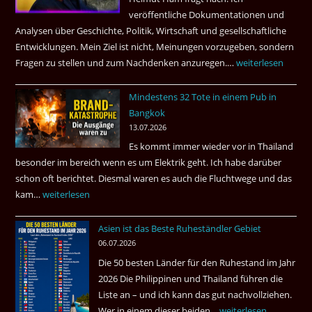
kamen
veröffentliche Dokumentationen und
dazu.
Analysen über Geschichte, Politik, Wirtschaft und gesellschaftliche
Entwicklungen. Mein Ziel ist nicht, Meinungen vorzugeben, sondern
Fragen zu stellen und zum Nachdenken anzuregen.…
Russland
weiterlesen
–
Mindestens 32 Tote in einem Pub in
Was
Bangkok
hätte
13.07.2026
sein
Es kommt immer wieder vor in Thailand
können?
besonder im bereich wenn es um Elektrik geht. Ich habe darüber
|
schon oft berichtet. Diesmal waren es auch die Fluchtwege und das
Helmut
kam…
Mindestens
weiterlesen
Ham
32
fragt
Asien ist das Beste Ruheständler Gebiet
Tote
nach
06.07.2026
in
Die 50 besten Länder für den Ruhestand im Jahr
einem
2026 Die Philippinen und Thailand führen die
Pub
Liste an – und ich kann das gut nachvollziehen.
in
Wer in einem dieser beiden…
Asien
weiterlesen