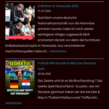
1.
Erdbeben in Venezuela 2026
Juli
01.07.2026
2026
Nachdem unsere deutsche
Thai
Nationalmannschaft nun die Heimreise
Airways
antreten musste, habe ich mich wieder
nonstop
wichtigeren Dingen zugewandt.Mich
nach
erschüttert derzeit vor allem die furchtbare
Amsterdam.
Erdbebenkatastrophe in Venezuela. Aus verschiedenen
Nachrichtenquellen habe ich…
Erdbeben
weiterlesen
in
Fußball WM bei Eaki & May Das Desaster
Venezuela
Spiel
2026
28.06.2026
Das Zweite und ist es die Bruchlandung ? Das
zweite Spiel Deutschland : Ecuador, war ein
Desaster geschaut haben wir das bei Eaki &
May in Thailand Naklua unser Treffpunkt…
Fußba
weiterlesen
WM