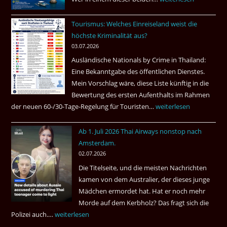
Bangkok
ist
Tourismus: Welches Einreiseland weist die
das
höchste Kriminalität aus?
Beste
03.07.2026
Ruheständler
Ausländische Nationals by Crime in Thailand:
Gebiet
Eine Bekanntgabe des öffentlichen Dienstes.
Mein Vorschlag wäre, diese Liste künftig in die
Bewertung des ersten Aufenthalts im Rahmen
der neuen 60-/30-Tage-Regelung für Touristen…
Tourismus:
weiterlesen
Welches
Ab 1. Juli 2026 Thai Airways nonstop nach
Einreiseland
Amsterdam.
weist
02.07.2026
die
Die Titelseite, und die meisten Nachrichten
höchste
kamen von dem Australier, der dieses junge
Kriminalität
Mädchen ermordet hat. Hat er noch mehr
aus?
Morde auf dem Kerbholz? Das fragt sich die
Polizei auch.…
Ab
weiterlesen