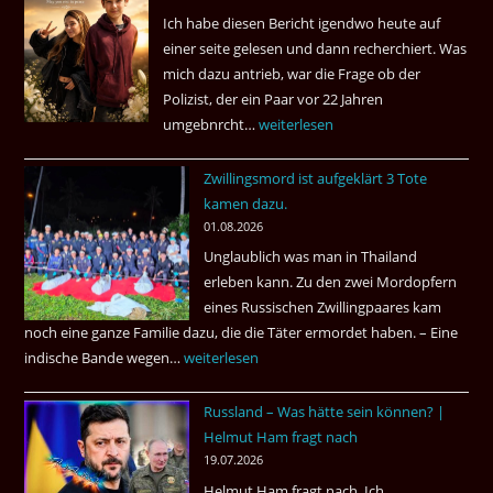
Ich habe diesen Bericht igendwo heute auf
einer seite gelesen und dann recherchiert. Was
mich dazu antrieb, war die Frage ob der
Polizist, der ein Paar vor 22 Jahren
umgebnrcht…
Nach
weiterlesen
22
Zwillingsmord ist aufgeklärt 3 Tote
Jahren,
kamen dazu.
ist
01.08.2026
der
Unglaublich was man in Thailand
Mörder
erleben kann. Zu den zwei Mordopfern
wieder
eines Russischen Zwillingpaares kam
frei
noch eine ganze Familie dazu, die die Täter ermordet haben. – Eine
?
indische Bande wegen…
Zwillingsmord
weiterlesen
ist
Russland – Was hätte sein können? |
aufgeklärt
Helmut Ham fragt nach
3
19.07.2026
Tote
Helmut Ham fragt nach. Ich