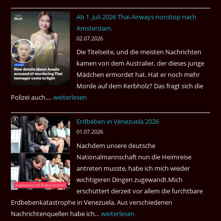
Welches
Ab 1. Juli 2026 Thai Airways nonstop nach
Einreiseland
Amsterdam.
weist
02.07.2026
die
Die Titelseite, und die meisten Nachrichten
höchste
kamen von dem Australier, der dieses junge
Kriminalität
Mädchen ermordet hat. Hat er noch mehr
aus?
Morde auf dem Kerbholz? Das fragt sich die
Polizei auch.…
Ab
weiterlesen
1.
Erdbeben in Venezuela 2026
Juli
01.07.2026
2026
Nachdem unsere deutsche
Thai
Nationalmannschaft nun die Heimreise
Airways
antreten musste, habe ich mich wieder
nonstop
wichtigeren Dingen zugewandt.Mich
nach
erschüttert derzeit vor allem die furchtbare
Amsterdam.
Erdbebenkatastrophe in Venezuela. Aus verschiedenen
Nachrichtenquellen habe ich…
Erdbeben
weiterlesen