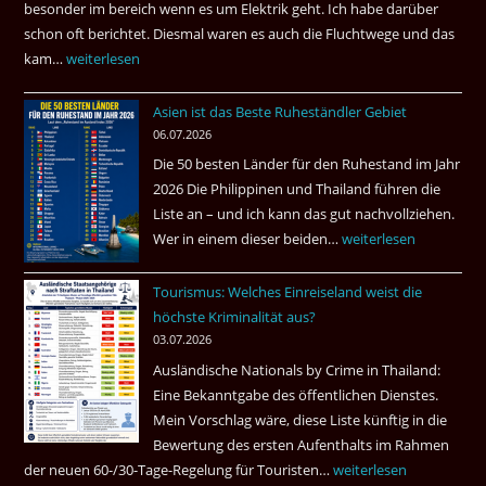
besonder im bereich wenn es um Elektrik geht. Ich habe darüber
|
schon oft berichtet. Diesmal waren es auch die Fluchtwege und das
Helmut
kam…
Mindestens
weiterlesen
Ham
32
fragt
Asien ist das Beste Ruheständler Gebiet
Tote
nach
06.07.2026
in
Die 50 besten Länder für den Ruhestand im Jahr
einem
2026 Die Philippinen und Thailand führen die
Pub
Liste an – und ich kann das gut nachvollziehen.
in
Wer in einem dieser beiden…
Asien
weiterlesen
Bangkok
ist
Tourismus: Welches Einreiseland weist die
das
höchste Kriminalität aus?
Beste
03.07.2026
Ruheständler
Ausländische Nationals by Crime in Thailand:
Gebiet
Eine Bekanntgabe des öffentlichen Dienstes.
Mein Vorschlag wäre, diese Liste künftig in die
Bewertung des ersten Aufenthalts im Rahmen
der neuen 60-/30-Tage-Regelung für Touristen…
Tourismus:
weiterlesen