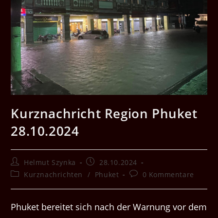
Kurznachricht Region Phuket
28.10.2024
Beitrags-
Beitrag
Helmut Szynka
28.10.2024
Autor:
veröffentlicht:
Beitrags-
Beitrags-
Kurznachrichten
/
Phuket
0 Kommentare
Kategorie:
Kommentare:
Phuket bereitet sich nach der Warnung vor dem