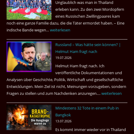
Unglaublich was man in Thailand
Mörder
erleben kann. Zu den zwei Mordopfern
wieder
eines Russischen Zwillingpaares kam
frei
noch eine ganze Familie dazu, die die Täter ermordet haben. – Eine
?
indische Bande wegen…
Zwillingsmord
weiterlesen
ist
Russland – Was hätte sein können? |
aufgeklärt
Helmut Ham fragt nach
3
19.07.2026
Tote
Helmut Ham fragt nach. Ich
kamen
veröffentliche Dokumentationen und
dazu.
Analysen über Geschichte, Politik, Wirtschaft und gesellschaftliche
Entwicklungen. Mein Ziel ist nicht, Meinungen vorzugeben, sondern
Fragen zu stellen und zum Nachdenken anzuregen.…
Russland
weiterlesen
–
Mindestens 32 Tote in einem Pub in
Was
Bangkok
hätte
13.07.2026
sein
Es kommt immer wieder vor in Thailand
können?