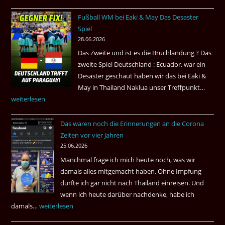
in
Fußball WM bei Eaki & May Das Desaster
Venezuela
Spiel
2026
28.06.2026
Das Zweite und ist es die Bruchlandung ? Das
zweite Spiel Deutschland : Ecuador, war ein
Desaster geschaut haben wir das bei Eaki &
May in Thailand Naklua unser Treffpunkt…
Fußba
weiterlesen
WM
bei
Das waren noch die Erinnerungen an die Corona
Eaki
Zeiten vor vier Jahren
&
25.06.2026
May
Manchmal frage ich mich heute noch, was wir
Das
damals alles mitgemacht haben. Ohne Impfung
Desas
durfte ich gar nicht nach Thailand einreisen. Und
Spiel
wenn ich heute darüber nachdenke, habe ich
damals…
Das
weiterlesen
waren