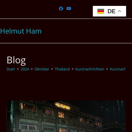
Zum
Inhalt
DE
springen
Helmut Ham
Blog
Start
>
2024
>
Oktober
>
Thailand
>
Kurznachrichten
>
Kurznachric