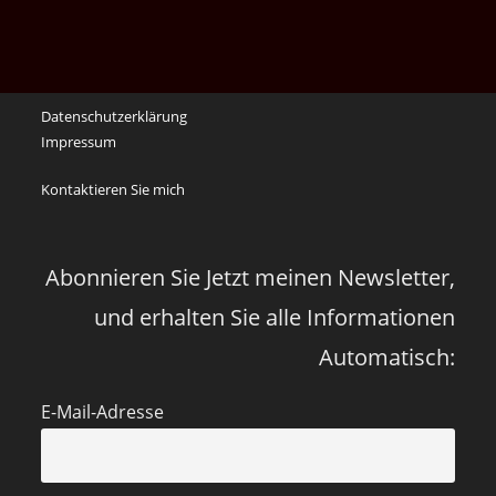
noch
die
Erinnerungen
an
Datenschutzerklärung
die
Impressum
Corona
Zeiten
Kontaktieren Sie mich
vor
vier
Jahren
Abonnieren Sie Jetzt meinen Newsletter,
und erhalten Sie alle Informationen
Automatisch:
E-Mail-Adresse