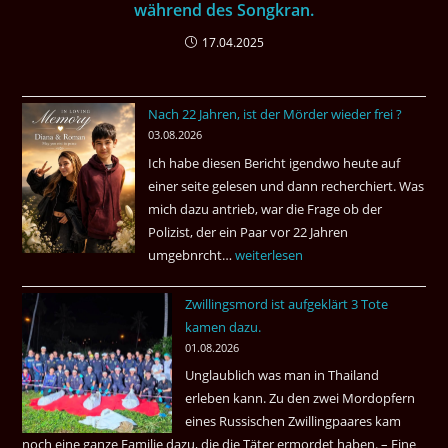
während des Songkran.
17.04.2025
Nach 22 Jahren, ist der Mörder wieder frei ?
03.08.2026
Ich habe diesen Bericht igendwo heute auf
einer seite gelesen und dann recherchiert. Was
mich dazu antrieb, war die Frage ob der
Polizist, der ein Paar vor 22 Jahren
umgebnrcht…
Nach
weiterlesen
22
Zwillingsmord ist aufgeklärt 3 Tote
Jahren,
kamen dazu.
ist
01.08.2026
der
Unglaublich was man in Thailand
Mörder
erleben kann. Zu den zwei Mordopfern
wieder
eines Russischen Zwillingpaares kam
frei
noch eine ganze Familie dazu, die die Täter ermordet haben. – Eine