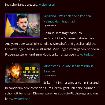
?
indische Bande wegen…
Zwillingsmord
weiterlesen
ist
Russland – Was hätte sein können? |
aufgeklärt
Helmut Ham fragt nach
3
19.07.2026
Tote
Helmut Ham fragt nach. Ich
kamen
veröffentliche Dokumentationen und
dazu.
Analysen über Geschichte, Politik, Wirtschaft und gesellschaftliche
Entwicklungen. Mein Ziel ist nicht, Meinungen vorzugeben, sondern
Fragen zu stellen und zum Nachdenken anzuregen.…
Russland
weiterlesen
–
Mindestens 32 Tote in einem Pub in
Was
Bangkok
hätte
13.07.2026
sein
Es kommt immer wieder vor in Thailand
können?
besonder im bereich wenn es um Elektrik geht. Ich habe darüber
|
schon oft berichtet. Diesmal waren es auch die Fluchtwege und das
Helmut
kam…
Mindestens
weiterlesen
Ham
32