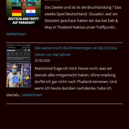
Das Zweite und ist es die Bruchlandung ? Das
zweite Spiel Deutschland : Ecuador, war ein
Desaster geschaut haben wir das bei Eaki &
May in Thailand Naklua unser Treffpunkt…
Fußba
weiterlesen
WM
bei
Das waren noch die Erinnerungen an die Corona
Eaki
Zeiten vor vier Jahren
&
25.06.2026
May
Manchmal frage ich mich heute noch, was wir
Das
damals alles mitgemacht haben. Ohne Impfung
Desas
durfte ich gar nicht nach Thailand einreisen. Und
Spiel
wenn ich heute darüber nachdenke, habe ich
damals…
Das
weiterlesen
waren
noch
die
Erinnerungen