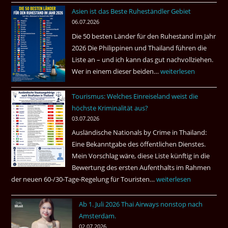
fragt
Asien ist das Beste Ruheständler Gebiet
Tote
nach
06.07.2026
in
Die 50 besten Länder für den Ruhestand im Jahr
einem
2026 Die Philippinen und Thailand führen die
Pub
Liste an – und ich kann das gut nachvollziehen.
in
Wer in einem dieser beiden…
Asien
weiterlesen
Bangkok
ist
Tourismus: Welches Einreiseland weist die
das
höchste Kriminalität aus?
Beste
03.07.2026
Ruheständler
Ausländische Nationals by Crime in Thailand:
Gebiet
Eine Bekanntgabe des öffentlichen Dienstes.
Mein Vorschlag wäre, diese Liste künftig in die
Bewertung des ersten Aufenthalts im Rahmen
der neuen 60-/30-Tage-Regelung für Touristen…
Tourismus:
weiterlesen
Welches
Ab 1. Juli 2026 Thai Airways nonstop nach
Einreiseland
Amsterdam.
weist
02.07.2026