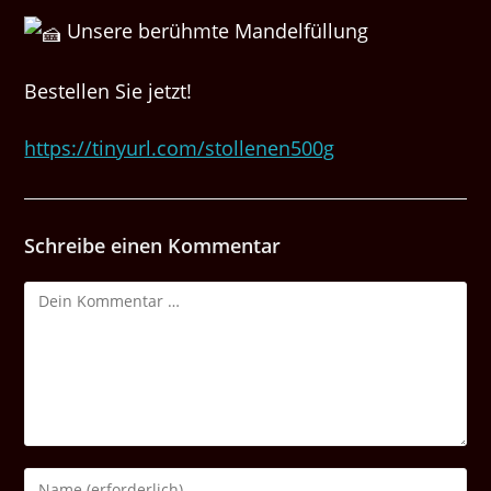
Unsere berühmte Mandelfüllung
Bestellen Sie jetzt!
https://tinyurl.com/stollenen500g
Schreibe einen Kommentar
Kommentar
Gib