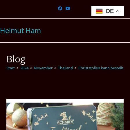
Zum
Inhalt
DE
springen
Helmut Ham
Blog
Start
>
2024
>
November
>
Thailand
>
Christstollen kann bestellt w