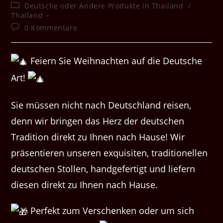
Autor:
veröffentlicht:
Beitrags-
Deutsche oder Andere Produkte in Thailand
/
Kategorie:
Thailand
Beitrags-
0 Kommentare
Kommentare:
Feiern Sie Weihnachten auf die Deutsche
Art!
Sie müssen nicht nach Deutschland reisen,
denn wir bringen das Herz der deutschen
Tradition direkt zu Ihnen nach Hause! Wir
präsentieren unseren exquisiten, traditionellen
deutschen Stollen, handgefertigt und liefern
diesen direkt zu Ihnen nach Hause.
Perfekt zum Verschenken oder um sich