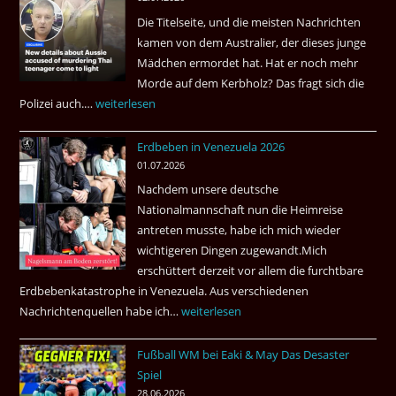
die
Die Titelseite, und die meisten Nachrichten
höchste
kamen von dem Australier, der dieses junge
Kriminalität
Mädchen ermordet hat. Hat er noch mehr
aus?
Morde auf dem Kerbholz? Das fragt sich die
Polizei auch.…
Ab
weiterlesen
1.
Erdbeben in Venezuela 2026
Juli
01.07.2026
2026
Nachdem unsere deutsche
Thai
Nationalmannschaft nun die Heimreise
Airways
antreten musste, habe ich mich wieder
nonstop
wichtigeren Dingen zugewandt.Mich
nach
erschüttert derzeit vor allem die furchtbare
Amsterdam.
Erdbebenkatastrophe in Venezuela. Aus verschiedenen
Nachrichtenquellen habe ich…
Erdbeben
weiterlesen
in
Fußball WM bei Eaki & May Das Desaster
Venezuela
Spiel
2026
28.06.2026