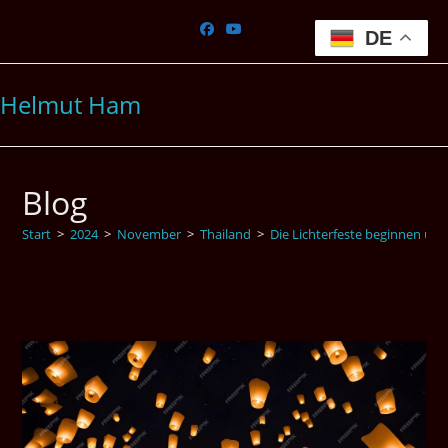
Zum
Inhalt
DE
springen
Helmut Ham
Blog
Start
>
2024
>
November
>
Thailand
>
Die Lichterfeste beginnen un