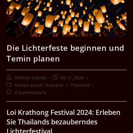
Die Lichterfeste beginnen und
Temin planen
Beitrags-
Beitrag
Helmut Szynka
06.11.2024
Autor:
veröffentlicht:
Beitrags-
Reisen durch Thailand
/
Thailand
Kategorie:
Beitrags-
0 Kommentare
Kommentare:
Loi Krathong Festival 2024: Erleben
Sie Thailands bezauberndes
Lichterfestival