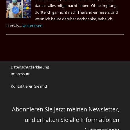
Das
damals alles mitgemacht haben. Ohne Impfung
Desas
durfte ich gar nicht nach Thailand einreisen. Und
Spiel
wenn ich heute darüber nachdenke, habe ich
damals…
Das
weiterlesen
waren
noch
die
Erinnerungen
an
Datenschutzerklärung
die
Impressum
Corona
Zeiten
Kontaktieren Sie mich
vor
vier
Jahren
Abonnieren Sie Jetzt meinen Newsletter,
und erhalten Sie alle Informationen