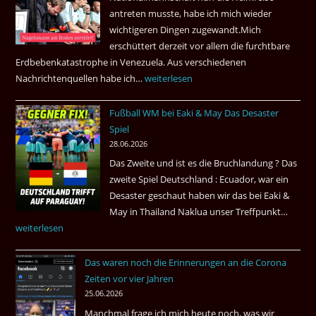
Airways
antreten musste, habe ich mich wieder
nonstop
wichtigeren Dingen zugewandt.Mich
nach
erschüttert derzeit vor allem die furchtbare
Amsterdam.
Erdbebenkatastrophe in Venezuela. Aus verschiedenen
Nachrichtenquellen habe ich…
Erdbeben
weiterlesen
in
Fußball WM bei Eaki & May Das Desaster
Venezuela
Spiel
2026
28.06.2026
Das Zweite und ist es die Bruchlandung ? Das
zweite Spiel Deutschland : Ecuador, war ein
Desaster geschaut haben wir das bei Eaki &
May in Thailand Naklua unser Treffpunkt…
Fußba
weiterlesen
WM
bei
Das waren noch die Erinnerungen an die Corona
Eaki
Zeiten vor vier Jahren
&
25.06.2026
May
Manchmal frage ich mich heute noch, was wir