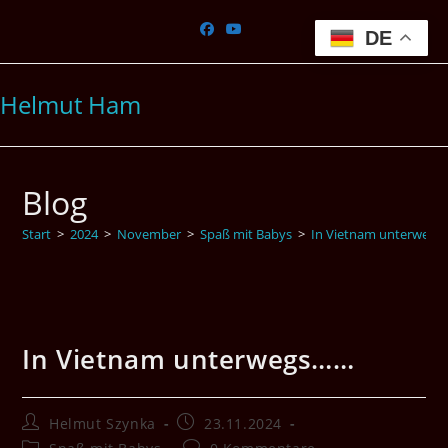
Zum
Inhalt
DE
springen
Helmut Ham
Blog
Start
>
2024
>
November
>
Spaß mit Babys
>
In Vietnam unterweg
In Vietnam unterwegs……
Beitrags-
Beitrag
Helmut Szynka
23.11.2024
Autor:
veröffentlicht:
Beitrags-
Beitrags-