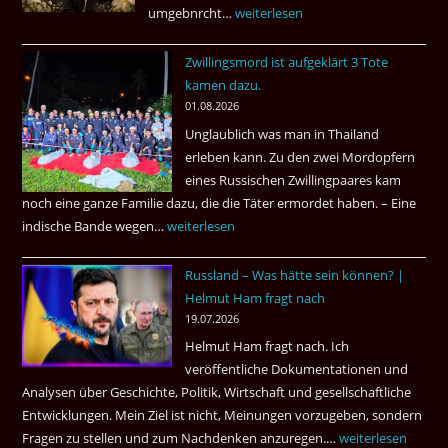
umgebnrcht…
Nach
weiterlesen
22
Zwillingsmord ist aufgeklärt 3 Tote
Jahren,
kamen dazu.
ist
01.08.2026
der
Unglaublich was man in Thailand
Mörder
erleben kann. Zu den zwei Mordopfern
wieder
eines Russischen Zwillingpaares kam
frei
noch eine ganze Familie dazu, die die Täter ermordet haben. – Eine
?
indische Bande wegen…
Zwillingsmord
weiterlesen
ist
Russland – Was hätte sein können? |
aufgeklärt
Helmut Ham fragt nach
3
19.07.2026
Tote
Helmut Ham fragt nach. Ich
kamen
veröffentliche Dokumentationen und
dazu.
Analysen über Geschichte, Politik, Wirtschaft und gesellschaftliche
Entwicklungen. Mein Ziel ist nicht, Meinungen vorzugeben, sondern
Fragen zu stellen und zum Nachdenken anzuregen.…
Russland
weiterlesen