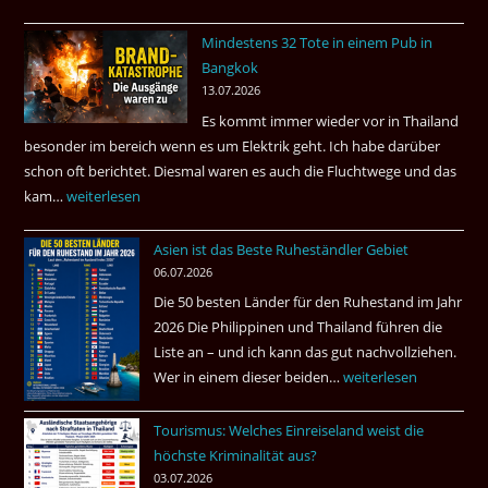
–
Mindestens 32 Tote in einem Pub in
Was
Bangkok
hätte
13.07.2026
sein
Es kommt immer wieder vor in Thailand
können?
besonder im bereich wenn es um Elektrik geht. Ich habe darüber
|
schon oft berichtet. Diesmal waren es auch die Fluchtwege und das
Helmut
kam…
Mindestens
weiterlesen
Ham
32
fragt
Asien ist das Beste Ruheständler Gebiet
Tote
nach
06.07.2026
in
Die 50 besten Länder für den Ruhestand im Jahr
einem
2026 Die Philippinen und Thailand führen die
Pub
Liste an – und ich kann das gut nachvollziehen.
in
Wer in einem dieser beiden…
Asien
weiterlesen
Bangkok
ist
Tourismus: Welches Einreiseland weist die
das
höchste Kriminalität aus?
Beste
03.07.2026
Ruheständler