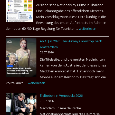
Ausländische Nationals by Crime in Thailand:
Gebiet
Eine Bekanntgabe des öffentlichen Dienstes.
Mein Vorschlag wäre, diese Liste künftig in die
Bewertung des ersten Aufenthalts im Rahmen
der neuen 60-/30-Tage-Regelung für Touristen…
Tourismus:
weiterlesen
Welches
Ab 1. Juli 2026 Thai Airways nonstop nach
Einreiseland
Amsterdam.
weist
02.07.2026
die
Die Titelseite, und die meisten Nachrichten
höchste
kamen von dem Australier, der dieses junge
Kriminalität
Mädchen ermordet hat. Hat er noch mehr
aus?
Morde auf dem Kerbholz? Das fragt sich die
Polizei auch.…
Ab
weiterlesen
1.
Erdbeben in Venezuela 2026
Juli
01.07.2026
2026
Nachdem unsere deutsche
Thai
Nationalmannschaft nun die Heimreise