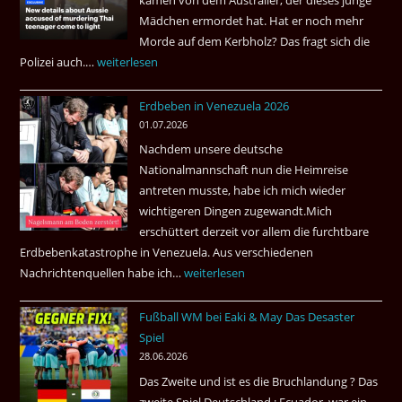
Kriminalität
Mädchen ermordet hat. Hat er noch mehr
aus?
Morde auf dem Kerbholz? Das fragt sich die
Polizei auch.…
Ab
weiterlesen
1.
Erdbeben in Venezuela 2026
Juli
01.07.2026
2026
Nachdem unsere deutsche
Thai
Nationalmannschaft nun die Heimreise
Airways
antreten musste, habe ich mich wieder
nonstop
wichtigeren Dingen zugewandt.Mich
nach
erschüttert derzeit vor allem die furchtbare
Amsterdam.
Erdbebenkatastrophe in Venezuela. Aus verschiedenen
Nachrichtenquellen habe ich…
Erdbeben
weiterlesen
in
Fußball WM bei Eaki & May Das Desaster
Venezuela
Spiel
2026
28.06.2026
Das Zweite und ist es die Bruchlandung ? Das
zweite Spiel Deutschland : Ecuador, war ein