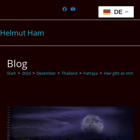
Zum
Inhalt
DE
springen
Helmut Ham
Blog
Start
>
2024
>
Dezember
>
Thailand
>
Pattaya
>
Hier gibt es immer