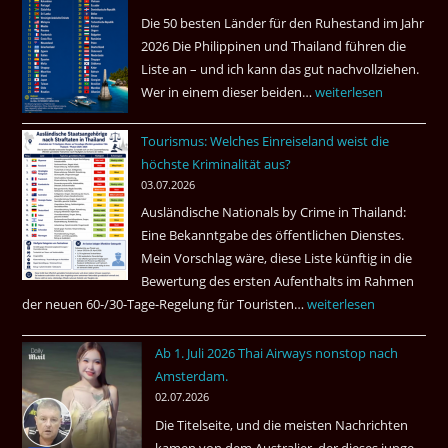
in
Die 50 besten Länder für den Ruhestand im Jahr
einem
2026 Die Philippinen und Thailand führen die
Pub
Liste an – und ich kann das gut nachvollziehen.
in
Wer in einem dieser beiden…
Asien
weiterlesen
Bangkok
ist
Tourismus: Welches Einreiseland weist die
das
höchste Kriminalität aus?
Beste
03.07.2026
Ruheständler
Ausländische Nationals by Crime in Thailand:
Gebiet
Eine Bekanntgabe des öffentlichen Dienstes.
Mein Vorschlag wäre, diese Liste künftig in die
Bewertung des ersten Aufenthalts im Rahmen
der neuen 60-/30-Tage-Regelung für Touristen…
Tourismus:
weiterlesen
Welches
Ab 1. Juli 2026 Thai Airways nonstop nach
Einreiseland
Amsterdam.
weist
02.07.2026
die
Die Titelseite, und die meisten Nachrichten
höchste
kamen von dem Australier, der dieses junge