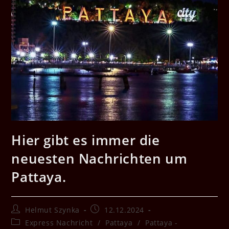
Hier gibt es immer die
neuesten Nachrichten um
Pattaya.
Beitrags-
Beitrag
Helmut Szynka
12.12.2024
Autor:
veröffentlicht:
Beitrags-
Express Nachricht
/
Pattaya
/
Pattaya -