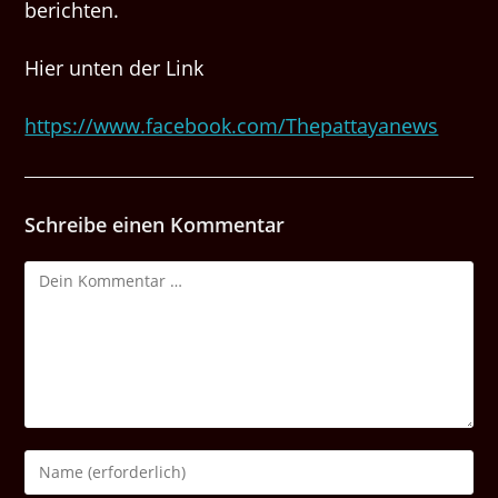
berichten.
Hier unten der Link
https://www.facebook.com/Thepattayanews
Schreibe einen Kommentar
Kommentar
Gib
deinen