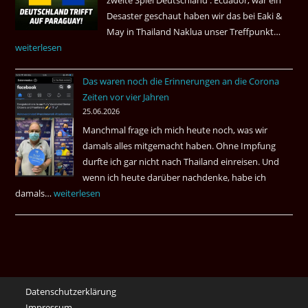
Desaster geschaut haben wir das bei Eaki &
May in Thailand Naklua unser Treffpunkt…
Fußba
weiterlesen
WM
bei
Das waren noch die Erinnerungen an die Corona
Eaki
Zeiten vor vier Jahren
&
25.06.2026
May
Manchmal frage ich mich heute noch, was wir
Das
damals alles mitgemacht haben. Ohne Impfung
Desas
durfte ich gar nicht nach Thailand einreisen. Und
Spiel
wenn ich heute darüber nachdenke, habe ich
damals…
Das
weiterlesen
waren
noch
die
Erinnerungen
an
Datenschutzerklärung
die
Impressum