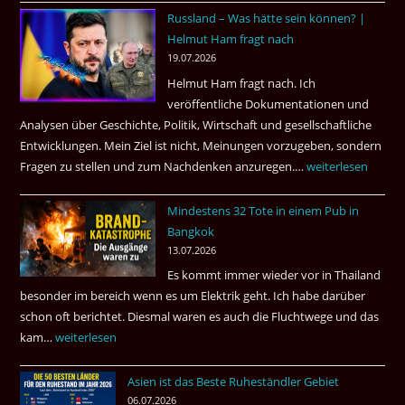
Russland – Was hätte sein können? |
aufgeklärt
Helmut Ham fragt nach
3
19.07.2026
Tote
Helmut Ham fragt nach. Ich
kamen
veröffentliche Dokumentationen und
dazu.
Analysen über Geschichte, Politik, Wirtschaft und gesellschaftliche
Entwicklungen. Mein Ziel ist nicht, Meinungen vorzugeben, sondern
Fragen zu stellen und zum Nachdenken anzuregen.…
Russland
weiterlesen
–
Mindestens 32 Tote in einem Pub in
Was
Bangkok
hätte
13.07.2026
sein
Es kommt immer wieder vor in Thailand
können?
besonder im bereich wenn es um Elektrik geht. Ich habe darüber
|
schon oft berichtet. Diesmal waren es auch die Fluchtwege und das
Helmut
kam…
Mindestens
weiterlesen
Ham
32
fragt
Asien ist das Beste Ruheständler Gebiet
Tote
nach
06.07.2026