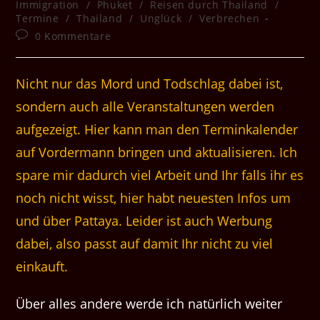
Kategorie:
Immigration
/
Phuket
/
Reisen durch Thailand
/
Termine
/
Thailand
/
Unglück
/
Verbrechen
Beitrags-
0 Kommentare
Kommentare:
Nicht nur das Mord und Todschlag dabei ist,
sondern auch alle Veranstaltungen werden
aufgezeigt. Hier kann man den Terminkalender
auf Vordermann bringen und aktualisieren. Ich
spare mir dadurch viel Arbeit und Ihr falls ihr es
noch nicht wisst, hier habt neuesten Infos um
und über Pattaya. Leider ist auch Werbung
dabei, also passt auf damit Ihr nicht zu viel
einkauft.
Über alles andere werde ich natürlich weiter