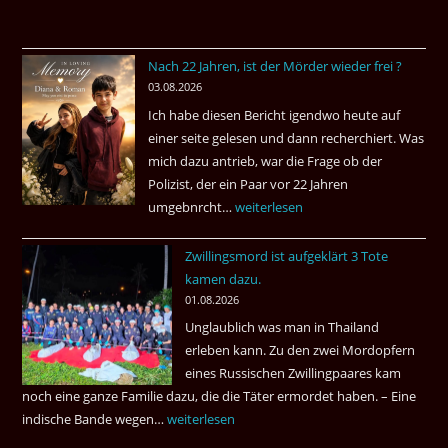
Nach 22 Jahren, ist der Mörder wieder frei ?
03.08.2026
Ich habe diesen Bericht igendwo heute auf
einer seite gelesen und dann recherchiert. Was
mich dazu antrieb, war die Frage ob der
Polizist, der ein Paar vor 22 Jahren
umgebnrcht…
Nach
weiterlesen
22
Zwillingsmord ist aufgeklärt 3 Tote
Jahren,
kamen dazu.
ist
01.08.2026
der
Unglaublich was man in Thailand
Mörder
erleben kann. Zu den zwei Mordopfern
wieder
eines Russischen Zwillingpaares kam
frei
noch eine ganze Familie dazu, die die Täter ermordet haben. – Eine
?
indische Bande wegen…
Zwillingsmord
weiterlesen
ist