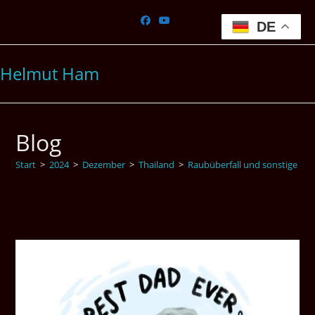
Zum
Inhalt
DE
springen
Helmut Ham
Blog
Start
>
2024
>
Dezember
>
Thailand
>
Raubüberfall und sonstige krim