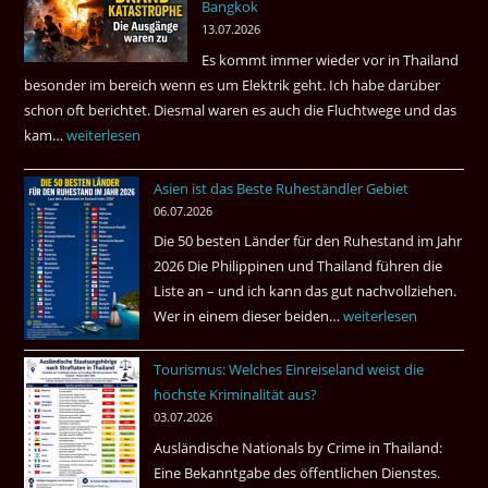
Bangkok
hätte
13.07.2026
sein
Es kommt immer wieder vor in Thailand
können?
besonder im bereich wenn es um Elektrik geht. Ich habe darüber
|
schon oft berichtet. Diesmal waren es auch die Fluchtwege und das
Helmut
kam…
Mindestens
weiterlesen
Ham
32
fragt
Asien ist das Beste Ruheständler Gebiet
Tote
nach
06.07.2026
in
Die 50 besten Länder für den Ruhestand im Jahr
einem
2026 Die Philippinen und Thailand führen die
Pub
Liste an – und ich kann das gut nachvollziehen.
in
Wer in einem dieser beiden…
Asien
weiterlesen
Bangkok
ist
Tourismus: Welches Einreiseland weist die
das
höchste Kriminalität aus?
Beste
03.07.2026
Ruheständler
Ausländische Nationals by Crime in Thailand:
Gebiet
Eine Bekanntgabe des öffentlichen Dienstes.