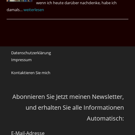
wenn ich heute darüber nachdenke, habe ich
damals…
Das
weiterlesen
waren
noch
die
Erinnerungen
an
Datenschutzerklärung
die
Impressum
Corona
Zeiten
Kontaktieren Sie mich
vor
vier
Jahren
Abonnieren Sie Jetzt meinen Newsletter,
und erhalten Sie alle Informationen
Automatisch:
E-Mail-Adresse