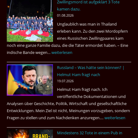
Zwillingsmord ist aufgeklärt 3 Tote
Jahren,
kamen dazu.
ist
01.08.2026
der
Unglaublich was man in Thailand
Mörder
erleben kann. Zu den zwei Mordopfern
wieder
eines Russischen Zwillingpaares kam
frei
noch eine ganze Familie dazu, die die Täter ermordet haben. – Eine
?
indische Bande wegen…
Zwillingsmord
weiterlesen
ist
Russland – Was hätte sein können? |
aufgeklärt
Helmut Ham fragt nach
3
19.07.2026
Tote
Helmut Ham fragt nach. Ich
kamen
veröffentliche Dokumentationen und
dazu.
Analysen über Geschichte, Politik, Wirtschaft und gesellschaftliche
Entwicklungen. Mein Ziel ist nicht, Meinungen vorzugeben, sondern
Fragen zu stellen und zum Nachdenken anzuregen.…
Russland
weiterlesen
–
Mindestens 32 Tote in einem Pub in
Was