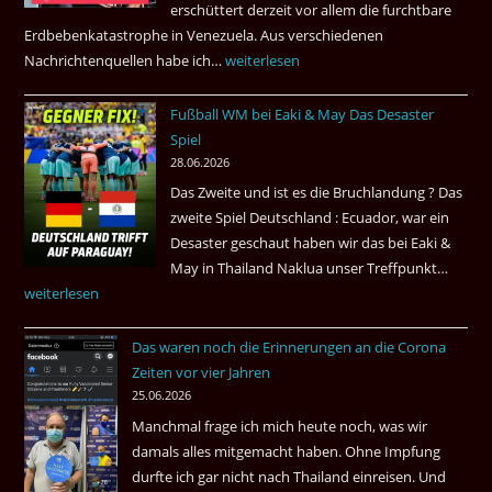
erschüttert derzeit vor allem die furchtbare
Amsterdam.
Erdbebenkatastrophe in Venezuela. Aus verschiedenen
Nachrichtenquellen habe ich…
Erdbeben
weiterlesen
in
Fußball WM bei Eaki & May Das Desaster
Venezuela
Spiel
2026
28.06.2026
Das Zweite und ist es die Bruchlandung ? Das
zweite Spiel Deutschland : Ecuador, war ein
Desaster geschaut haben wir das bei Eaki &
May in Thailand Naklua unser Treffpunkt…
Fußba
weiterlesen
WM
bei
Das waren noch die Erinnerungen an die Corona
Eaki
Zeiten vor vier Jahren
&
25.06.2026
May
Manchmal frage ich mich heute noch, was wir
Das
damals alles mitgemacht haben. Ohne Impfung
Desas
durfte ich gar nicht nach Thailand einreisen. Und
Spiel