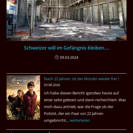
Schweizer will im Gefängnis bleiben….
09.03.2024
Nach 22 Jahren, ist der Mörder wieder frei ?
03.08.2026
Ich habe diesen Bericht igendwo heute auf
einer seite gelesen und dann recherchiert. Was
mich dazu antrieb, war die Frage ob der
Polizist, der ein Paar vor 22 Jahren
umgebnrcht…
Nach
weiterlesen
22