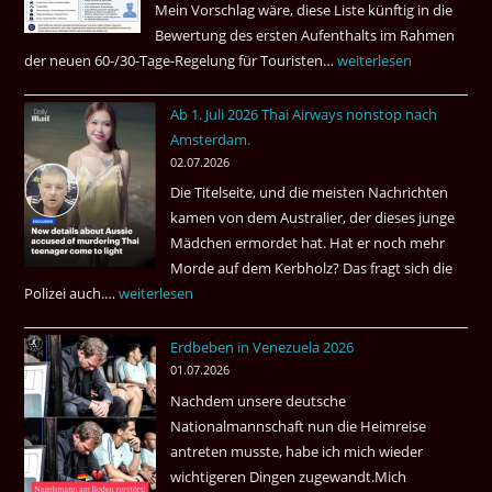
Mein Vorschlag wäre, diese Liste künftig in die
Bewertung des ersten Aufenthalts im Rahmen
der neuen 60-/30-Tage-Regelung für Touristen…
Tourismus:
weiterlesen
Welches
Ab 1. Juli 2026 Thai Airways nonstop nach
Einreiseland
Amsterdam.
weist
02.07.2026
die
Die Titelseite, und die meisten Nachrichten
höchste
kamen von dem Australier, der dieses junge
Kriminalität
Mädchen ermordet hat. Hat er noch mehr
aus?
Morde auf dem Kerbholz? Das fragt sich die
Polizei auch.…
Ab
weiterlesen
1.
Erdbeben in Venezuela 2026
Juli
01.07.2026
2026
Nachdem unsere deutsche
Thai
Nationalmannschaft nun die Heimreise
Airways
antreten musste, habe ich mich wieder
nonstop
wichtigeren Dingen zugewandt.Mich
nach