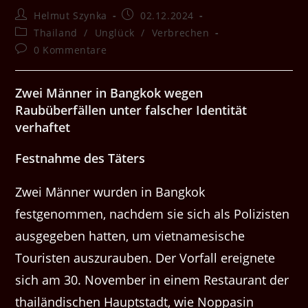
Beitrags-
Beitrag
Helmut Szynka
02.12.2024
Autor:
veröffentlicht:
Beitrags-
Thailand
/
Unglück
/
Verbrechen
Kategorie:
Beitrags-
0 Kommentare
Kommentare:
Zwei Männer in Bangkok wegen
Raubüberfällen unter falscher Identität
verhaftet
Festnahme des Täters
Zwei Männer wurden in Bangkok
festgenommen, nachdem sie sich als Polizisten
ausgegeben hatten, um vietnamesische
Touristen auszurauben. Der Vorfall ereignete
sich am 30. November in einem Restaurant der
thailändischen Hauptstadt, wie Noppasin