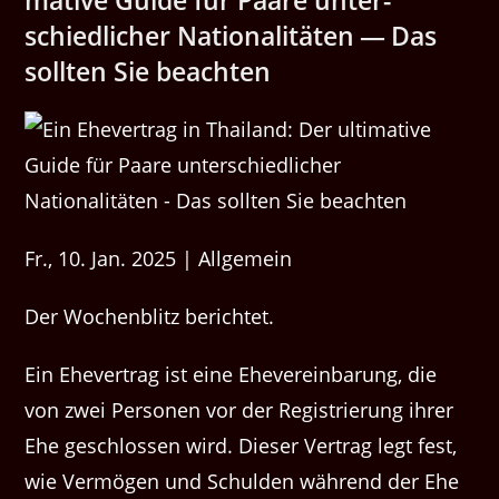
ma­tive Guide für Paare unter­
schiedlich­er Nation­al­itäten — Das
soll­ten Sie beachten
Fr., 10. Jan. 2025 | Allgemein
Der Wochenblitz berichtet.
Ein Ehev­er­trag ist eine Ehev­ere­in­barung, die
von zwei Per­so­n­en vor der Reg­istrierung ihrer
Ehe geschlossen wird. Dieser Ver­trag legt fest,
wie Ver­mö­gen und Schulden während der Ehe