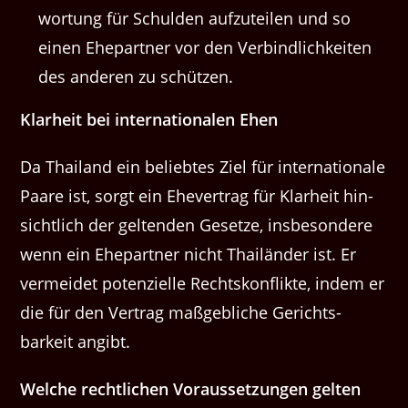
wor­tung für Schulden aufzuteilen und so
einen Ehep­art­ner vor den Verbindlichkeit­en
des anderen zu schützen.
Klarheit bei inter­na­tionalen Ehen
Da Thai­land ein beliebtes Ziel für inter­na­tionale
Paare ist, sorgt ein Ehev­er­trag für Klarheit hin­
sichtlich der gel­tenden Geset­ze, ins­beson­dere
wenn ein Ehep­art­ner nicht Thailän­der ist. Er
ver­mei­det poten­zielle Recht­skon­flik­te, indem er
die für den Ver­trag maßge­bliche Gerichts­
barkeit angibt.
Welche rechtlichen Voraus­set­zun­gen gel­ten