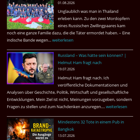
01.08.2026
der
Unglaublich was man in Thailand
Mörder
erleben kann. Zu den zwei Mordopfern
wieder
eines Russischen Zwillingpaares kam
frei
noch eine ganze Familie dazu, die die Täter ermordet haben. – Eine
?
indische Bande wegen…
Zwillingsmord
weiterlesen
ist
Russland – Was hätte sein können? |
aufgeklärt
Helmut Ham fragt nach
3
19.07.2026
Tote
Helmut Ham fragt nach. Ich
kamen
veröffentliche Dokumentationen und
dazu.
Analysen über Geschichte, Politik, Wirtschaft und gesellschaftliche
Entwicklungen. Mein Ziel ist nicht, Meinungen vorzugeben, sondern
Fragen zu stellen und zum Nachdenken anzuregen.…
Russland
weiterlesen
–
Mindestens 32 Tote in einem Pub in
Was
Bangkok
hätte
13.07.2026
sein