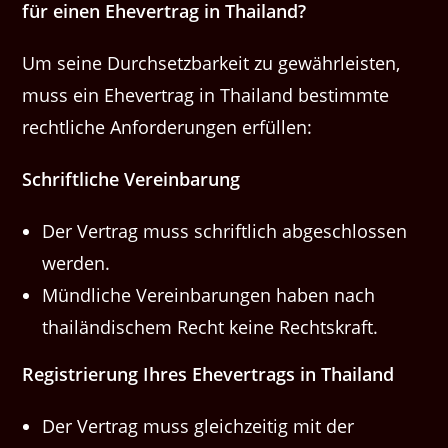
für einen Ehev­er­trag in Thailand?
Um seine Durch­set­zbarkeit zu gewährleis­ten,
muss ein Ehev­er­trag in Thai­land bes­timmte
rechtliche Anforderun­gen erfüllen:
Schriftliche Vere­in­barung
Der Ver­trag muss schriftlich abgeschlossen
werden.
Mündliche Vere­in­barun­gen haben nach
thailändis­chem Recht keine Rechtskraft.
Reg­istrierung Ihres Ehev­er­trags in Thailand
Der Ver­trag muss gle­ichzeit­ig mit der