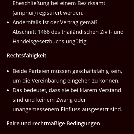
Eheschließung bei einem Bezirk­samt
(amphur) reg­istri­ert werden.
Andern­falls ist der Ver­trag gemäß
Abschnitt 1466 des thailändis­chen Ziv­il- und
Han­dels­ge­set­zbuchs ungültig.
Rechts­fähigkeit
Bei­de Parteien müssen geschäfts­fähig sein,
um die Vere­in­barung einge­hen zu können.
Das bedeutet, dass sie bei klarem Ver­stand
sind und keinem Zwang oder
unangemessen­em Ein­fluss aus­ge­set­zt sind.
Faire und recht­mäßige Bedingungen