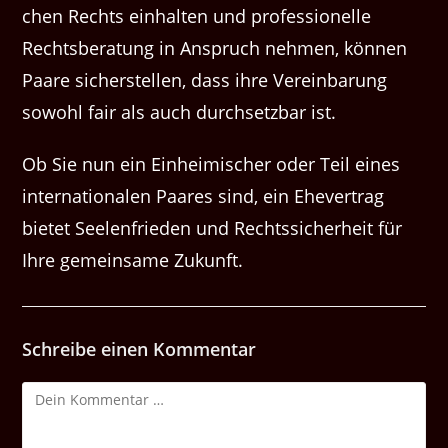
chen Rechts ein­hal­ten und pro­fes­sionelle
Rechts­ber­atung in Anspruch nehmen, kön­nen
Paare sich­er­stellen, dass ihre Vere­in­barung
sowohl fair als auch durch­set­zbar ist.
Ob Sie nun ein Ein­heimis­ch­er oder Teil eines
inter­na­tionalen Paares sind, ein Ehev­er­trag
bietet See­len­frieden und Rechtssicher­heit für
Ihre gemein­same Zukunft.
Schreibe einen Kommentar
Kommentar