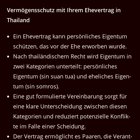
Ver­mö­genss­chutz mit Ihrem Ehev­er­trag in
Thailand
Ein Ehev­er­trag kann per­sön­lich­es Eigen­tum
schützen, das vor der Ehe erwor­ben wurde.
Nach thailändis­chem Recht wird Eigen­tum in
zwei Kat­e­gorien unterteilt: per­sön­lich­es
Eigen­tum (sin suan tua) und ehe­lich­es Eigen­
tum (sin somros).
Eine gut for­mulierte Vere­in­barung sorgt für
eine klare Unter­schei­dung zwis­chen diesen
Kat­e­gorien und reduziert poten­zielle Kon­flik­
te im Falle ein­er Scheidung.
Der Ver­trag ermöglicht es Paaren, die Ver­ant­