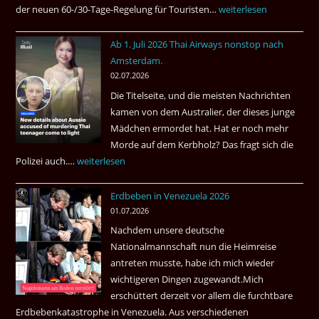
der neuen 60-/30-Tage-Regelung für Touristen…
Tourismus:
weiterlesen
Welches
Ab 1. Juli 2026 Thai Airways nonstop nach
Einreiseland
Amsterdam.
weist
02.07.2026
die
Die Titelseite, und die meisten Nachrichten
höchste
kamen von dem Australier, der dieses junge
Kriminalität
Mädchen ermordet hat. Hat er noch mehr
aus?
Morde auf dem Kerbholz? Das fragt sich die
Polizei auch.…
Ab
weiterlesen
1.
Erdbeben in Venezuela 2026
Juli
01.07.2026
2026
Nachdem unsere deutsche
Thai
Nationalmannschaft nun die Heimreise
Airways
antreten musste, habe ich mich wieder
nonstop
wichtigeren Dingen zugewandt.Mich
nach
erschüttert derzeit vor allem die furchtbare
Amsterdam.
Erdbebenkatastrophe in Venezuela. Aus verschiedenen