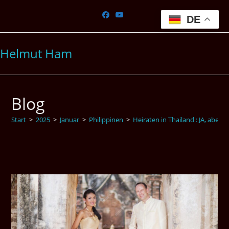
Zum
Inhalt
DE
springen
Helmut Ham
Blog
Start
>
2025
>
Januar
>
Philippinen
>
Heiraten in Thailand : JA, aber ri