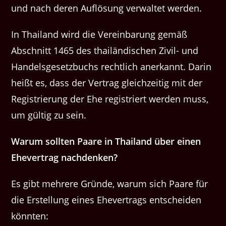
und nach deren Auflö­sung ver­wal­tet werden.
In Thai­land wird die Vere­in­barung gemäß
Abschnitt 1465 des thailändis­chen Ziv­il- und
Han­dels­ge­set­zbuchs rechtlich anerkan­nt. Darin
heißt es, dass der Ver­trag gle­ichzeit­ig mit der
Reg­istrierung der Ehe reg­istri­ert wer­den muss,
um gültig zu sein.
Warum soll­ten Paare in Thai­land über einen
Ehev­er­trag nachdenken?
Es gibt mehrere Gründe, warum sich Paare für
die Erstel­lung eines Ehev­er­trags entschei­den
könnten: