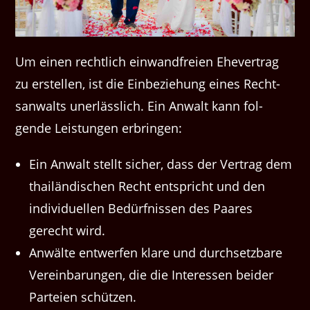
Um einen rechtlich ein­wand­freien Ehev­er­trag
zu erstellen, ist die Ein­beziehung eines Recht­
san­walts uner­lässlich. Ein Anwalt kann fol­
gende Leis­tun­gen erbringen:
Ein Anwalt stellt sich­er, dass der Ver­trag dem
thailändis­chen Recht entspricht und den
indi­vidu­ellen Bedürfnis­sen des Paares
gerecht wird.
Anwälte entwer­fen klare und durch­set­zbare
Vere­in­barun­gen, die die Inter­essen bei­der
Parteien schützen.