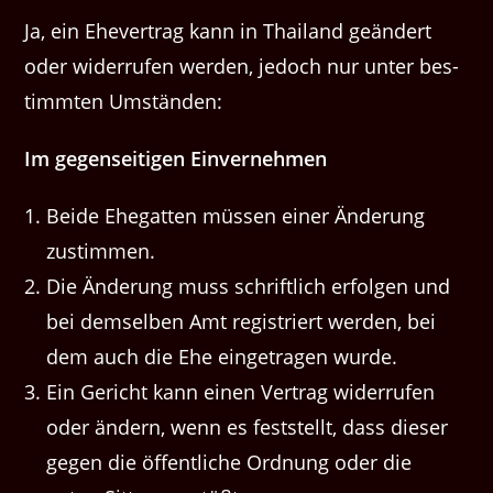
Ja, ein Ehev­er­trag kann in Thai­land geän­dert
oder wider­rufen wer­den, jedoch nur unter bes­
timmten Umständen:
Im gegen­seit­i­gen Einvernehmen
Bei­de Ehe­gat­ten müssen ein­er Änderung
zustimmen.
Die Änderung muss schriftlich erfol­gen und
bei dem­sel­ben Amt reg­istri­ert wer­den, bei
dem auch die Ehe einge­tra­gen wurde.
Ein Gericht kann einen Ver­trag wider­rufen
oder ändern, wenn es fest­stellt, dass dieser
gegen die öffentliche Ord­nung oder die