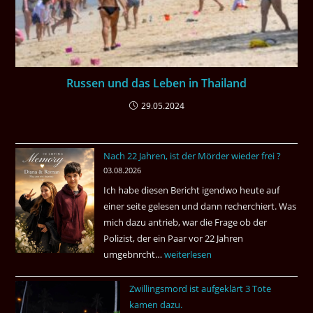
Russen und das Leben in Thailand
29.05.2024
Nach 22 Jahren, ist der Mörder wieder frei ?
03.08.2026
Ich habe diesen Bericht igendwo heute auf
einer seite gelesen und dann recherchiert. Was
mich dazu antrieb, war die Frage ob der
Polizist, der ein Paar vor 22 Jahren
umgebnrcht…
Nach
weiterlesen
22
Zwillingsmord ist aufgeklärt 3 Tote
Jahren,
kamen dazu.
ist