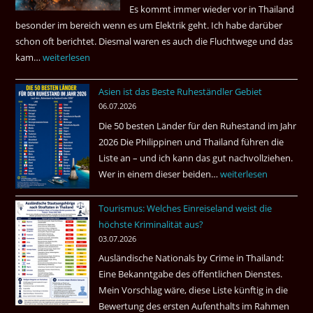
Es kommt immer wieder vor in Thailand
können?
besonder im bereich wenn es um Elektrik geht. Ich habe darüber
|
schon oft berichtet. Diesmal waren es auch die Fluchtwege und das
Helmut
kam…
Mindestens
weiterlesen
Ham
32
fragt
Asien ist das Beste Ruheständler Gebiet
Tote
nach
06.07.2026
in
Die 50 besten Länder für den Ruhestand im Jahr
einem
2026 Die Philippinen und Thailand führen die
Pub
Liste an – und ich kann das gut nachvollziehen.
in
Wer in einem dieser beiden…
Asien
weiterlesen
Bangkok
ist
Tourismus: Welches Einreiseland weist die
das
höchste Kriminalität aus?
Beste
03.07.2026
Ruheständler
Ausländische Nationals by Crime in Thailand:
Gebiet
Eine Bekanntgabe des öffentlichen Dienstes.
Mein Vorschlag wäre, diese Liste künftig in die
Bewertung des ersten Aufenthalts im Rahmen