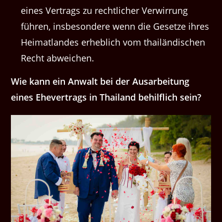
eines Ver­trags zu rechtlich­er Ver­wirrung
führen, ins­beson­dere wenn die Geset­ze ihres
Heimat­landes erhe­blich vom thailändis­chen
Recht abweichen.
Wie kann ein Anwalt bei der Ausar­beitung
eines Ehev­er­trags in Thai­land behil­flich sein?