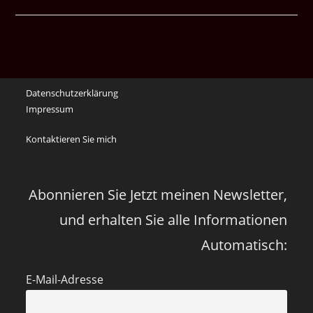
waren
noch
die
Erinnerungen
an
Datenschutzerklärung
die
Impressum
Corona
Zeiten
Kontaktieren Sie mich
vor
vier
Jahren
Abonnieren Sie Jetzt meinen Newsletter,
und erhalten Sie alle Informationen
Automatisch:
E-Mail-Adresse