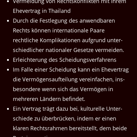
Ver­mei­dung von Recht­skon­flik­ten mit Ihrem
Ehev­er­trag in Thailand
Durch die Fes­tle­gung des anwend­baren
Rechts kön­nen inter­na­tionale Paare
rechtliche Kom­p­lika­tio­nen auf­grund unter­
schiedlich­er nationaler Geset­ze vermeiden.
Erle­ichterung des Scheidungsverfahrens
Im Falle ein­er Schei­dung kann ein Ehev­er­trag
die Ver­mö­gen­saufteilung vere­in­fachen, ins­
beson­dere wenn sich das Ver­mö­gen in
mehreren Län­dern befindet.
Ein Ver­trag trägt dazu bei, kul­turelle Unter­
schiede zu über­brück­en, indem er einen
klaren Recht­srah­men bere­it­stellt, dem bei­de