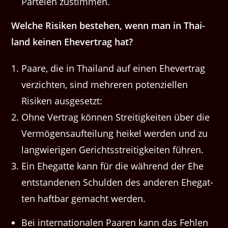
Parteien zustimmen.
Welche Risiken beste­hen, wenn man in Thai­
land keinen Ehev­er­trag hat?
Paare, die in Thai­land auf einen Ehev­er­trag
verzicht­en, sind mehreren poten­ziellen
Risiken ausgesetzt:
Ohne Ver­trag kön­nen Stre­it­igkeit­en über die
Ver­mö­gen­saufteilung heikel wer­den und zu
lang­wieri­gen Gerichtsstre­it­igkeit­en führen.
Ein Ehe­gat­te kann für die während der Ehe
ent­stande­nen Schulden des anderen Ehe­gat­
ten haft­bar gemacht werden.
Bei inter­na­tionalen Paaren kann das Fehlen