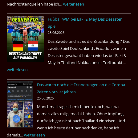
Nachrichtenquellen habe ich…
Erdbeben
weiterlesen
in
Fußball WM bei Eaki & May Das Desaster
Venezuela
Spiel
2026
28.06.2026
Das Zweite und ist es die Bruchlandung ? Das
zweite Spiel Deutschland : Ecuador, war ein
Desaster geschaut haben wir das bei Eaki &
May in Thailand Naklua unser Treffpunkt…
Fußba
weiterlesen
WM
bei
Das waren noch die Erinnerungen an die Corona
Eaki
Zeiten vor vier Jahren
&
25.06.2026
May
Manchmal frage ich mich heute noch, was wir
Das
damals alles mitgemacht haben. Ohne Impfung
Desas
durfte ich gar nicht nach Thailand einreisen. Und
Spiel
wenn ich heute darüber nachdenke, habe ich
damals…
Das
weiterlesen