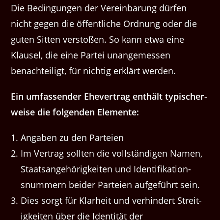
Die Bedin­gun­gen der Vere­in­barung dür­fen
nicht gegen die öffentliche Ord­nung oder die
guten Sit­ten ver­stoßen. So kann etwa eine
Klausel, die eine Partei unangemessen
benachteiligt, für nichtig erk­lärt werden.
Ein umfassender Ehev­er­trag enthält typ­is­cher­
weise die fol­gen­den Elemente:
Angaben zu den Parteien
Im Ver­trag soll­ten die voll­ständi­gen Namen,
Staat­sange­hörigkeit­en und Iden­ti­fika­tion­
snum­mern bei­der Parteien aufge­führt sein.
Dies sorgt für Klarheit und ver­hin­dert Stre­it­
igkeit­en über die Iden­tität der