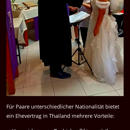
Für Paare unter­schiedlich­er Nation­al­ität bietet
ein Ehev­er­trag in Thai­land mehrere Vorteile: