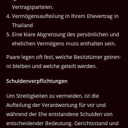
Vertragsparteien.
Ver­mö­gen­saufteilung in Ihrem Ehev­er­trag in
Thailand
Eine klare Abgren­zung des per­sön­lichen und
ehe­lichen Ver­mö­gens muss enthal­ten sein.
Paare leg­en oft fest, welche Besitztümer getren­
nt bleiben und welche geteilt werden.
Schulden­verpflich­tun­gen
Um Stre­it­igkeit­en zu ver­mei­den, ist die
Aufteilung der Ver­ant­wor­tung für vor und
während der Ehe ent­standene Schulden von
entschei­den­der Bedeu­tung. Gerichts­stand und