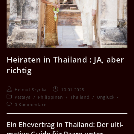
Heiraten in Thailand : JA, aber
richtig
Beitrags-
Beitrag
Helmut Szynka
10.01.2025
Autor:
veröffentlicht:
Beitrags-
Pattaya
/
Philippinen
/
Thailand
/
Unglück
Kategorie:
Beitrags-
0 Kommentare
Kommentare:
Ein Ehev­er­trag in Thai­land: Der ulti­