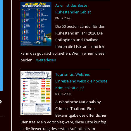
nach
Asien ist das Beste
Tote
Ruheständler Gebiet
in
06.07.2026
einem
Die 50 besten Länder für den
Pub
Ruhestand im Jahr 2026 Die
in
Philippinen und Thailand
Bangkok
führen die Liste an – und ich
kann das gut nachvollziehen. Wer in einem dieser
beiden…
Asien
weiterlesen
ist
Tourismus: Welches
das
Einreiseland weist die höchste
Beste
Kriminalität aus?
Ruheständler
03.07.2026
Gebiet
?
Ausländische Nationals by
Crime in Thailand: Eine
Bekanntgabe des öffentlichen
Dienstes. Mein Vorschlag wäre, diese Liste künftig
in die Bewertung des ersten Aufenthalts im