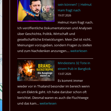
sein können? | Helmut
3
Ham fragt nach
Tote
19.07.2026
kamen
Helmut Ham fragt nach.
dazu.
Ich veröffentliche Dokumentationen und Analysen
über Geschichte, Politik, Wirtschaft und
gesellschaftliche Entwicklungen. Mein Ziel ist nicht,
Meinungen vorzugeben, sondern Fragen zu stellen
und zum Nachdenken anzuregen.…
Russland
weiterlesen
–
Mindestens 32 Tote in
Was
einem Pub in Bangkok
hätte
13.07.2026
sein
Es kommt immer
können?
wieder vor in Thailand besonder im bereich wenn
|
es um Elektrik geht. Ich habe darüber schon oft
Helmut
berichtet. Diesmal waren es auch die Fluchtwege
Ham
und das kam…
Mindestens
weiterlesen
fragt
32