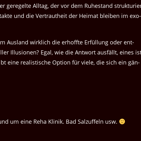
 geregelte All­t­ag, der vor dem Ruh­e­s­tand struk­turi­e
tak­te und die Ver­trautheit der Heimat bleiben im exo­
 im Aus­land wirk­lich die erhoffte Erfül­lung oder ent­
er Illu­sio­nen? Egal, wie die Antwort aus­fällt, eines is
t eine real­is­tis­che Option für viele, die sich ein gän­
und um eine Reha Klinik. Bad Salzuffeln usw.