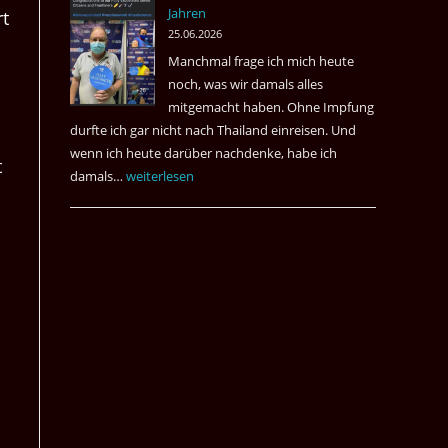
Jahren
rt
&
25.06.2026
May
Manchmal frage ich mich heute
Das
noch, was wir damals alles
Desaster
mitgemacht haben. Ohne Impfung
Spiel
durfte ich gar nicht nach Thailand einreisen. Und
wenn ich heute darüber nachdenke, habe ich
t
damals…
Das
weiterlesen
waren
noch
die
Erinnerungen
an
die
Corona
Zeiten
vor
vier