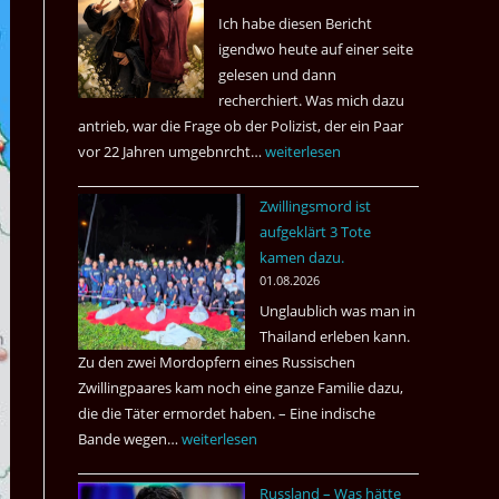
Ich habe diesen Bericht
igendwo heute auf einer seite
gelesen und dann
recherchiert. Was mich dazu
antrieb, war die Frage ob der Polizist, der ein Paar
vor 22 Jahren umgebnrcht…
Nach
weiterlesen
22
Zwillingsmord ist
Jahren,
aufgeklärt 3 Tote
ist
kamen dazu.
der
01.08.2026
Mörder
Unglaublich was man in
wieder
Thailand erleben kann.
frei
Zu den zwei Mordopfern eines Russischen
?
Zwillingpaares kam noch eine ganze Familie dazu,
die die Täter ermordet haben. – Eine indische
Bande wegen…
Zwillingsmord
weiterlesen
ist
Russland – Was hätte
aufgeklärt