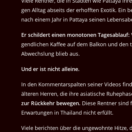
Viele Rent­ner, die in Städten wie Pat­taya ihre
gen All­t­ag abseits der erhofften Exotik. Ein 
nach einem Jahr in Pat­taya seinen Lebens­a
Er schildert einen monot­o­nen Tagesablauf:
gendlichen Kaf­fee auf dem Balkon und den tä
Abwech­slung blieb aus.
Und er ist nicht alleine.
In den Kom­men­tarspal­ten sein­er Videos fin
älteren Her­ren, die ihre asi­atis­che Ruhep­h
zur Rück­kehr bewe­gen.
Diese Rent­ner sind 
Erwartun­gen in Thai­land nicht erfüllt.
Viele bericht­en über die unge­wohnte Hitze,