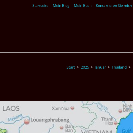
Startseite
Mein Blog
Mein Buch
Kontaktieren Sie mich
Start
>
2025
>
Januar
>
Thailand
>