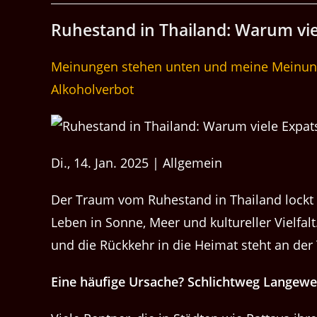
Ruh­e­s­tand in Thai­land: Warum v
Meinungen stehen unten und meine Meinung 
Alkoholverbot
Di., 14. Jan. 2025 | Allgemein
Der Traum vom Ruh­e­s­tand in Thai­land lockt 
Leben in Sonne, Meer und kul­tureller Vielfal
und die Rück­kehr in die Heimat ste­ht an de
Eine häu­fige Ursache? Schlichtweg Langewei