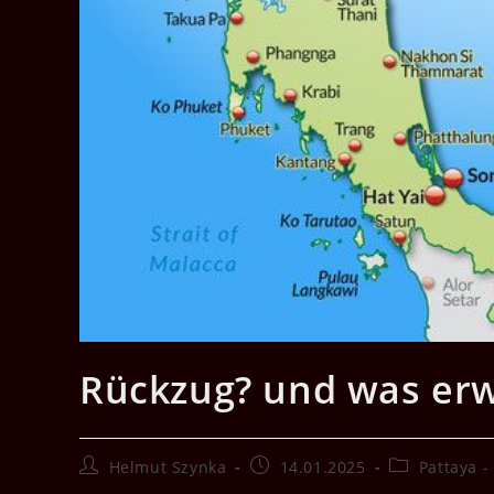
Rückzug? und was erw
Beitrags-
Beitrag
Beitrags-
Helmut Szynka
14.01.2025
Pattaya -
Autor:
veröffentlicht:
Kategorie: