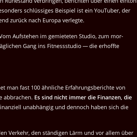
n Ruh­e­s­tand ver­brin­gen, bericht­en über einen ein­tön
beson­ders schlüs­siges Beispiel ist ein YouTu­ber, der
bend zurück nach Europa verlegte.
Vom Auf­ste­hen im gemieteten Stu­dio, zum mor­
glichen Gang ins Fit­nessstu­dio — die erhoffte
d­et man fast 100 ähn­liche Erfahrungs­berichte von
ase abbrachen.
Es sind nicht immer die Finanzen, die
finanziell unab­hängig und den­noch haben sich die
 den Verkehr, den ständi­gen Lärm und vor allem über