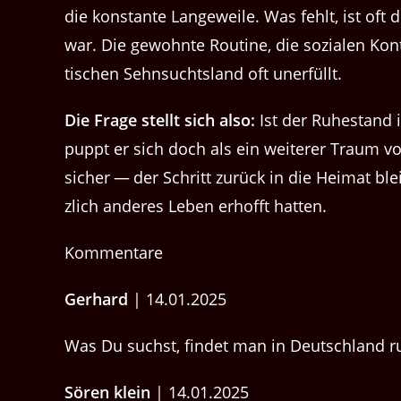
die kon­stante Langeweile. Was fehlt, ist oft der
war. Die gewohnte Rou­tine, die sozialen Kon­
tis­chen Sehn­sucht­s­land oft unerfüllt.
Die Frage stellt sich also:
Ist der Ruh­e­s­tand
pup­pt er sich doch als ein weit­er­er Traum voll
sich­er — der Schritt zurück in die Heimat bleib
zlich anderes Leben erhofft hatten.
Kommentare
Gerhard
| 14.01.2025
Was Du suchst, findet man in Deutschland r
Sören klein
| 14.01.2025