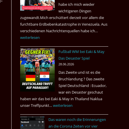
i­
nach
habe ich mich wieder
Amsterdam.
wichtigeren Dingen
zugewandt.Mich erschüttert derzeit vor allem die
furchtbare Erdbebenkatastrophe in Venezuela. Aus
verschiedenen Nachrichtenquellen habe ich…
Erdbeben
weiterlesen
in
Venezuela
Fußball WM bei Eaki & May
2026
Das Desaster Spiel
28.06.2026
Das Zweite und ist es die
Bruchlandung ? Das zweite
Spiel Deutschland : Ecuador,
war ein Desaster geschaut
haben wir das bei Eaki & May in Thailand Naklua
unser Treffpunkt…
Fußball
weiterlesen
WM
Das waren noch die Erinnerungen
bei
an die Corona Zeiten vor vier
Eaki