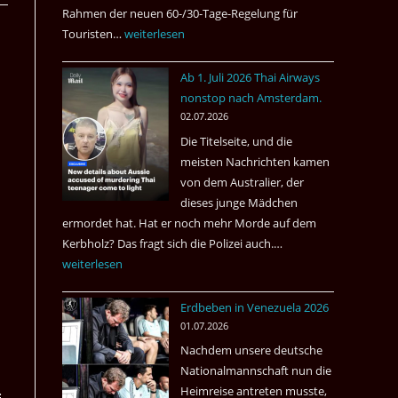
Rahmen der neuen 60-/30-Tage-Regelung für
Touristen…
Tourismus:
weiterlesen
Welches
Ab 1. Juli 2026 Thai Airways
Einreiseland
nonstop nach Amsterdam.
weist
02.07.2026
die
Die Titelseite, und die
höchste
meisten Nachrichten kamen
Kriminalität
von dem Australier, der
aus?
dieses junge Mädchen
ermordet hat. Hat er noch mehr Morde auf dem
Kerbholz? Das fragt sich die Polizei auch.…
Ab
weiterlesen
1.
Juli
Erdbeben in Venezuela 2026
2026
01.07.2026
Thai
Nachdem unsere deutsche
Airways
Nationalmannschaft nun die
nonstop
Heimreise antreten musste,