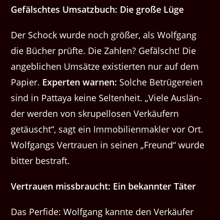
Gefälscht­es Umsatzbuch: Die große Lüge
Der Schock wurde noch größer, als Wolf­gang
die Büch­er prüfte. Die Zahlen? Gefälscht! Die
ange­blichen Umsätze existierten nur auf dem
Papi­er.
Experten war­nen:
Solche Betrügereien
sind in Pat­taya keine Sel­tenheit. ​„Viele Aus­län­
der wer­den von skru­pel­losen Verkäufern
getäuscht“, sagt ein Immo­bilien­mak­ler vor Ort.
Wolf­gangs Ver­trauen in seinen ​„Fre­und“ wurde
bit­ter bestraft.
Ver­trauen miss­braucht: Ein bekan­nter Täter
Das Per­fide: Wolf­gang kan­nte den Verkäufer