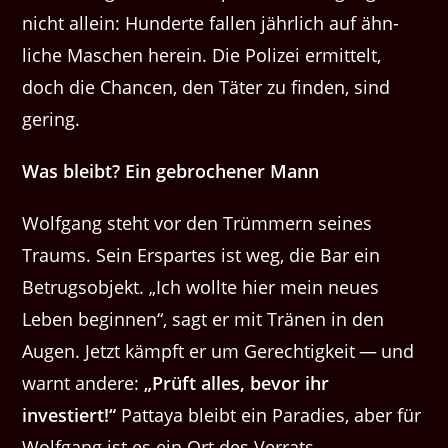
nicht allein: Hun­derte fall­en jährlich auf ähn­
liche Maschen here­in. Die Polizei ermit­telt,
doch die Chan­cen, den Täter zu find­en, sind
gering.
Was bleibt? Ein gebroch­en­er Mann
Wolf­gang ste­ht vor den Trüm­mern seines
Traums. Sein Erspartes ist weg, die Bar ein
Betrug­sob­jekt. ​„Ich wollte hier mein neues
Leben begin­nen“, sagt er mit Trä­nen in den
Augen. Jet­zt kämpft er um Gerechtigkeit — und
warnt andere:
​„Prüft alles, bevor ihr
investiert!“
Pat­taya bleibt ein Paradies, aber für
Wolf­gang ist es ein Ort des Verrats.