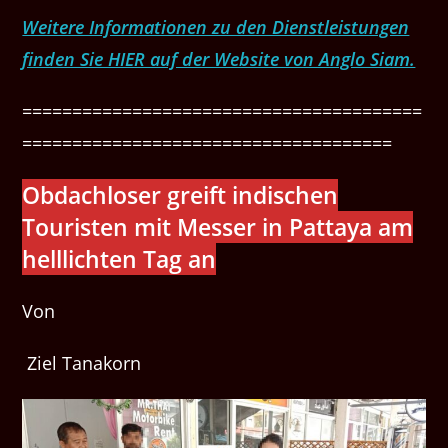
Weitere Informationen zu den Dienstleistungen
finden Sie HIER auf der Website von Anglo Siam.
========================================
=====================================
Obdachloser greift indischen
Touristen mit Messer in Pattaya am
helllichten Tag an
Von
Ziel Tanakorn