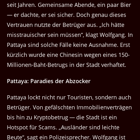
seit Jahren. Gemein­same Abende, ein paar Bier
— er dachte, er sei sich­er. Doch genau dieses
Ver­trauen nutzte der Betrüger aus. ​„Ich hätte
mis­strauis­ch­er sein müssen“, klagt Wolf­gang. In
Pat­taya sind solche Fälle keine Aus­nahme. Erst
kür­zlich wurde eine Chi­nesin wegen eines 150-
Mil­lio­nen-Baht-Betrugs in der Stadt verhaftet.
Pat­taya: Paradies der Abzocker
Pat­taya lockt nicht nur Touris­ten, son­dern auch
Betrüger. Von gefälscht­en Immo­bilien­verträ­gen
bis hin zu Kryp­to­be­trug — die Stadt ist ein
Hotspot für Scams. ​„Aus­län­der sind leichte
Beute“, sagt ein Polizeis­prech­er. Wolf­gang ist