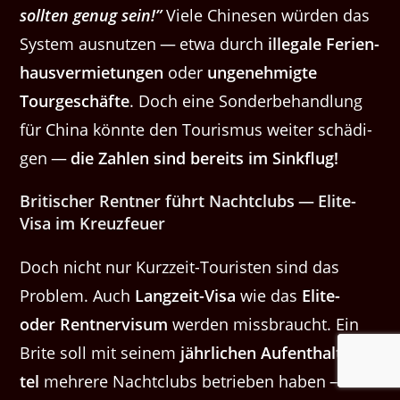
soll­ten genug sein!”
Viele Chi­ne­sen wür­den das
Sys­tem aus­nutzen — etwa durch
ille­gale Ferien­
hausver­mi­etun­gen
oder
ungenehmigte
Tourgeschäfte
. Doch eine Son­der­be­hand­lung
für Chi­na kön­nte den Touris­mus weit­er schädi­
gen —
die Zahlen sind bere­its im Sinkflug!
Britis­ch­er Rent­ner führt Nacht­clubs — Elite-
Visa im Kreuzfeuer
Doch nicht nur Kurzzeit-Touris­ten sind das
Prob­lem. Auch
Langzeit-Visa
wie das
Elite-
oder Rent­nervi­sum
wer­den miss­braucht. Ein
Brite soll mit seinem
jährlichen Aufen­thalt­sti­
tel
mehrere Nacht­clubs betrieben haben —