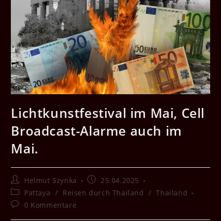
Lichtkunstfestival im Mai, Cell
Broadcast-Alarme auch im
Mai.
Beitrags-
Beitrag
Helmut Szynka
25.04.2025
Autor:
veröffentlicht:
Beitrags-
Pattaya
/
Reisen durch Thailand
/
Thailand
Kategorie:
Beitrags-
0 Kommentare
Kommentare: