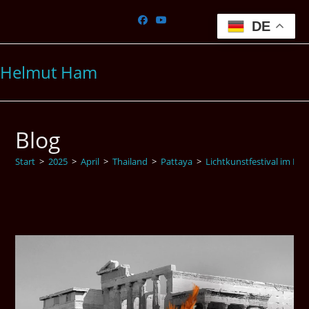
Zum
Inhalt
DE
springen
Helmut Ham
Blog
Start
>
2025
>
April
>
Thailand
>
Pattaya
>
Lichtkunstfestival im Mai