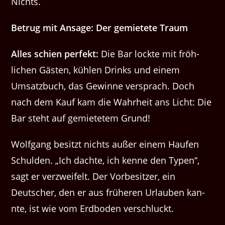
Nichts.
Betrug mit Ansage: Der gemietete Traum
Alles schien per­fekt:
Die Bar lock­te mit fröh­
lichen Gästen, kühlen Drinks und einem
Umsatzbuch, das Gewinne ver­sprach. Doch
nach dem Kauf kam die Wahrheit ans Licht: Die
Bar ste­ht auf gemietetem Grund!
Wolf­gang besitzt nichts außer einem Haufen
Schulden. ​„Ich dachte, ich kenne den Typen“,
sagt er verzweifelt. Der Vorbe­sitzer, ein
Deutsch­er, den er aus früheren Urlauben kan­
nte, ist wie vom Erd­bo­den verschluckt.