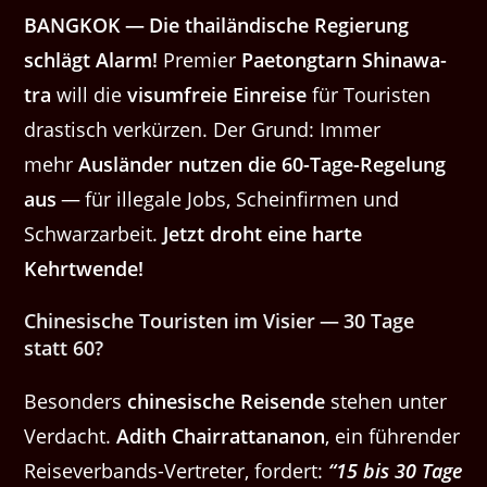
BANGKOK — Die thailändis­che Regierung
schlägt Alarm!
Pre­mier
Pae­tong­tarn Shi­nawa­
tra
will die
visum­freie Ein­reise
für Touris­ten
drastisch verkürzen. Der Grund: Immer
mehr
Aus­län­der nutzen die 60-Tage-Regelung
aus
— für ille­gale Jobs, Sche­in­fir­men und
Schwarzarbeit.
Jet­zt dro­ht eine harte
Kehrtwende!
Chi­ne­sis­che Touris­ten im Visi­er — 30 Tage
statt 60?
Beson­ders
chi­ne­sis­che Reisende
ste­hen unter
Ver­dacht.
Adith Chair­rat­tananon
, ein führen­der
Rei­se­ver­bands-Vertreter, fordert:
​“15 bis 30 Tage