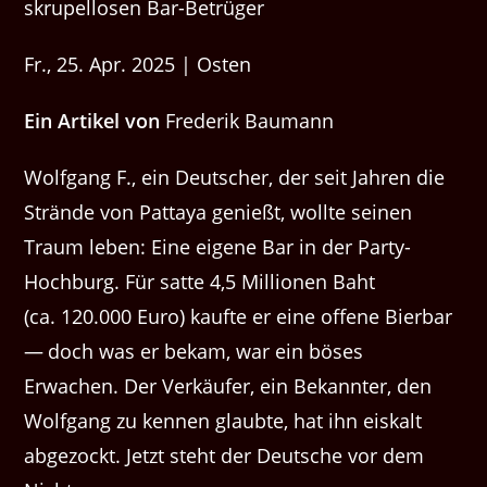
Fr., 25. Apr. 2025 | Osten
Ein Artikel von
Frederik Baumann
Wolf­gang F., ein Deutsch­er, der seit Jahren die
Strände von Pat­taya genießt, wollte seinen
Traum leben: Eine eigene Bar in der Par­ty-
Hochburg. Für sat­te 4,5 Mil­lio­nen Baht
(ca. 120.000 Euro) kaufte er eine offene Bier­bar
— doch was er bekam, war ein bös­es
Erwachen. Der Verkäufer, ein Bekan­nter, den
Wolf­gang zu ken­nen glaubte, hat ihn eiskalt
abge­zockt. Jet­zt ste­ht der Deutsche vor dem