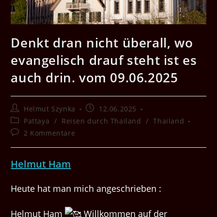
Denkt dran nicht überall, wo
evangelisch drauf steht ist es
auch drin. vom 09.06.2025
Beitrags-
Beitrag
Helmut Szynka
12.06.2025
Autor:
veröffentlicht:
Beitrags-
Pattaya
/
Reisen durch Thailand
/
Thailand
Kategorie:
Beitrags-
2 Kommentare
Kommentare:
Helmut Ham
Heute hat man mich angeschrieben :
Helmut Ham
Willkommen auf der