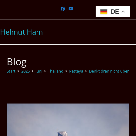
Zum
Inhalt
DE
springen
Helmut Ham
Blog
Start
>
2025
>
Juni
>
Thailand
>
Pattaya
>
Denkt dran nicht überall, 