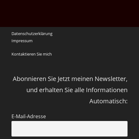
noch
die
Erinnerungen
an
Datenschutzerklärung
die
Impressum
Corona
Zeiten
Kontaktieren Sie mich
vor
vier
Jahren
Abonnieren Sie Jetzt meinen Newsletter,
und erhalten Sie alle Informationen
Automatisch:
E-Mail-Adresse