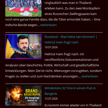
Unglaublich was man in Thailand
Mörder
erleben kann. Zu den zwei Mordopfern
wieder
eines Russischen Zwillingpaares kam
frei
noch eine ganze Familie dazu, die die Täter ermordet haben. – Eine
?
indische Bande wegen…
Zwillingsmord
weiterlesen
ist
Russland – Was hätte sein können? |
aufgeklärt
Helmut Ham fragt nach
3
19.07.2026
Tote
Helmut Ham fragt nach. Ich
kamen
veröffentliche Dokumentationen und
dazu.
Analysen über Geschichte, Politik, Wirtschaft und gesellschaftliche
Entwicklungen. Mein Ziel ist nicht, Meinungen vorzugeben, sondern
Fragen zu stellen und zum Nachdenken anzuregen.…
Russland
weiterlesen
–
Mindestens 32 Tote in einem Pub in
Was
Bangkok
hätte
13.07.2026
sein
Es kommt immer wieder vor in Thailand
können?