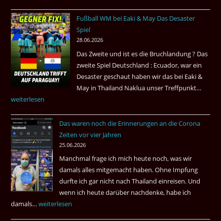
in
Fußball WM bei Eaki & May Das Desaster
Venezuela
Spiel
2026
28.06.2026
Das Zweite und ist es die Bruchlandung ? Das
zweite Spiel Deutschland : Ecuador, war ein
Desaster geschaut haben wir das bei Eaki &
May in Thailand Naklua unser Treffpunkt…
Fußba
weiterlesen
WM
bei
Das waren noch die Erinnerungen an die Corona
Eaki
Zeiten vor vier Jahren
&
25.06.2026
May
Manchmal frage ich mich heute noch, was wir
Das
damals alles mitgemacht haben. Ohne Impfung
Desas
durfte ich gar nicht nach Thailand einreisen. Und
Spiel
wenn ich heute darüber nachdenke, habe ich
damals…
Das
weiterlesen
waren