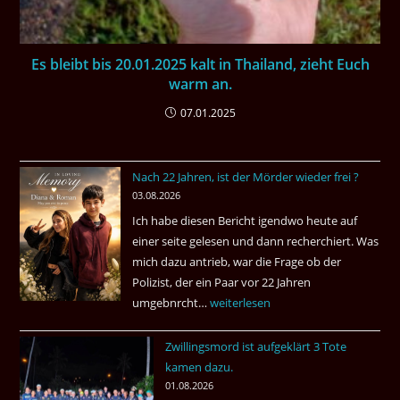
Es bleibt bis 20.01.2025 kalt in Thailand, zieht Euch
warm an.
07.01.2025
Nach 22 Jahren, ist der Mörder wieder frei ?
03.08.2026
Ich habe diesen Bericht igendwo heute auf
einer seite gelesen und dann recherchiert. Was
mich dazu antrieb, war die Frage ob der
Polizist, der ein Paar vor 22 Jahren
umgebnrcht…
Nach
weiterlesen
22
Zwillingsmord ist aufgeklärt 3 Tote
Jahren,
kamen dazu.
ist
01.08.2026
der