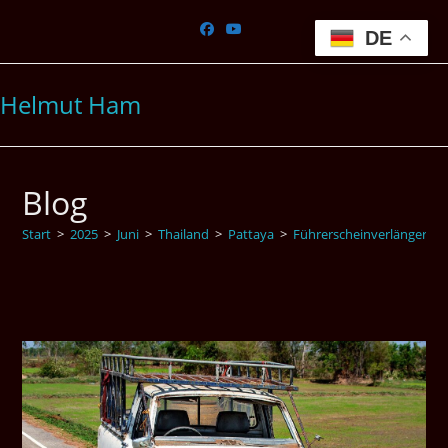
Zum
Inhalt
DE
springen
Helmut Ham
Blog
Start
>
2025
>
Juni
>
Thailand
>
Pattaya
>
Führerscheinverlängerung 