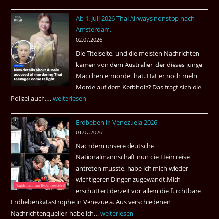
Welches
Ab 1. Juli 2026 Thai Airways nonstop nach
Einreiseland
Amsterdam.
weist
02.07.2026
die
Die Titelseite, und die meisten Nachrichten
höchste
kamen von dem Australier, der dieses junge
Kriminalität
Mädchen ermordet hat. Hat er noch mehr
aus?
Morde auf dem Kerbholz? Das fragt sich die
Polizei auch.…
Ab
weiterlesen
1.
Erdbeben in Venezuela 2026
Juli
01.07.2026
2026
Nachdem unsere deutsche
Thai
Nationalmannschaft nun die Heimreise
Airways
antreten musste, habe ich mich wieder
nonstop
wichtigeren Dingen zugewandt.Mich
nach
erschüttert derzeit vor allem die furchtbare
Amsterdam.
Erdbebenkatastrophe in Venezuela. Aus verschiedenen
Nachrichtenquellen habe ich…
Erdbeben
weiterlesen