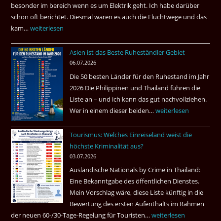
besonder im bereich wenn es um Elektrik geht. Ich habe darüber
|
schon oft berichtet. Diesmal waren es auch die Fluchtwege und das
Helmut
kam…
Mindestens
weiterlesen
Ham
32
fragt
Asien ist das Beste Ruheständler Gebiet
Tote
nach
06.07.2026
in
Die 50 besten Länder für den Ruhestand im Jahr
einem
2026 Die Philippinen und Thailand führen die
Pub
Liste an – und ich kann das gut nachvollziehen.
in
Wer in einem dieser beiden…
Asien
weiterlesen
Bangkok
ist
Tourismus: Welches Einreiseland weist die
das
höchste Kriminalität aus?
Beste
03.07.2026
Ruheständler
Ausländische Nationals by Crime in Thailand:
Gebiet
Eine Bekanntgabe des öffentlichen Dienstes.
Mein Vorschlag wäre, diese Liste künftig in die
Bewertung des ersten Aufenthalts im Rahmen
der neuen 60-/30-Tage-Regelung für Touristen…
Tourismus:
weiterlesen