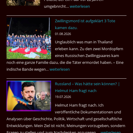
umgebnrcht…
Nach
weiterlesen
22
Zwillingsmord ist aufgeklärt 3 Tote
Jahren,
kamen dazu.
ist
01.08.2026
der
Unglaublich was man in Thailand
Mörder
erleben kann. Zu den zwei Mordopfern
wieder
eines Russischen Zwillingpaares kam
frei
noch eine ganze Familie dazu, die die Täter ermordet haben. – Eine
?
indische Bande wegen…
Zwillingsmord
weiterlesen
ist
Russland – Was hätte sein können? |
aufgeklärt
Helmut Ham fragt nach
3
19.07.2026
Tote
Helmut Ham fragt nach. Ich
kamen
veröffentliche Dokumentationen und
dazu.
Analysen über Geschichte, Politik, Wirtschaft und gesellschaftliche
Entwicklungen. Mein Ziel ist nicht, Meinungen vorzugeben, sondern
Fragen zu stellen und zum Nachdenken anzuregen.…
Russland
weiterlesen