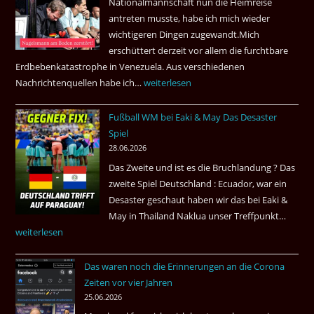
Nationalmannschaft nun die Heimreise
Airways
antreten musste, habe ich mich wieder
nonstop
wichtigeren Dingen zugewandt.Mich
nach
erschüttert derzeit vor allem die furchtbare
Amsterdam.
Erdbebenkatastrophe in Venezuela. Aus verschiedenen
Nachrichtenquellen habe ich…
Erdbeben
weiterlesen
in
Fußball WM bei Eaki & May Das Desaster
Venezuela
Spiel
2026
28.06.2026
Das Zweite und ist es die Bruchlandung ? Das
zweite Spiel Deutschland : Ecuador, war ein
Desaster geschaut haben wir das bei Eaki &
May in Thailand Naklua unser Treffpunkt…
Fußba
weiterlesen
WM
bei
Das waren noch die Erinnerungen an die Corona
Eaki
Zeiten vor vier Jahren
&
25.06.2026
May