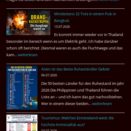
–
Mindestens 32 Tote in einem Pub in
Was
Bangkok
hätte
13.07.2026
sein
Es kommt immer wieder vor in Thailand
können?
besonder im bereich wenn es um Elektrik geht. Ich habe darüber
|
schon oft berichtet. Diesmal waren es auch die Fluchtwege und das
Helmut
kam…
Mindestens
weiterlesen
Ham
32
fragt
Asien ist das Beste Ruheständler Gebiet
Tote
nach
06.07.2026
in
Die 50 besten Länder für den Ruhestand im Jahr
einem
2026 Die Philippinen und Thailand führen die
Pub
Liste an – und ich kann das gut nachvollziehen.
in
Wer in einem dieser beiden…
Asien
weiterlesen
Bangkok
ist
Tourismus: Welches Einreiseland weist die
das
höchste Kriminalität aus?
Beste
03.07.2026