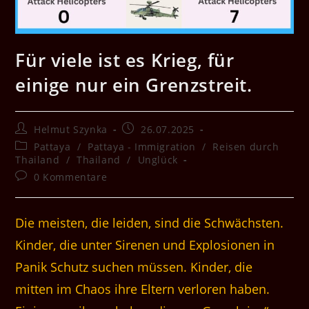
Für viele ist es Krieg, für
einige nur ein Grenzstreit.
Beitrags-
Beitrag
Helmut Szynka
26.07.2025
Autor:
veröffentlicht:
Beitrags-
Pattaya
/
Pattaya - Immigration
/
Reisen durch
Kategorie:
Thailand
/
Thailand
/
Unglück
Beitrags-
0 Kommentare
Kommentare:
Die meisten, die leiden, sind die Schwächsten.
Kinder, die unter Sirenen und Explosionen in
Panik Schutz suchen müssen. Kinder, die
mitten im Chaos ihre Eltern verloren haben.