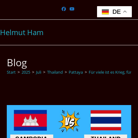
Zum
Inhalt
DE
springen
Helmut Ham
Blog
Start
>
2025
>
Juli
>
Thailand
>
Pattaya
>
Für viele ist es Krieg, für e