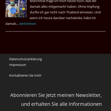
Manchmal frage ich mich heute noch, was wir
Das
damals alles mitgemacht haben. Ohne Impfung
Desas
durfte ich gar nicht nach Thailand einreisen. Und
Spiel
wenn ich heute darüber nachdenke, habe ich
damals…
Das
weiterlesen
waren
noch
die
Erinnerungen
an
Datenschutzerklärung
die
Impressum
Corona
Zeiten
Kontaktieren Sie mich
vor
vier
Jahren
Abonnieren Sie Jetzt meinen Newsletter,
und erhalten Sie alle Informationen