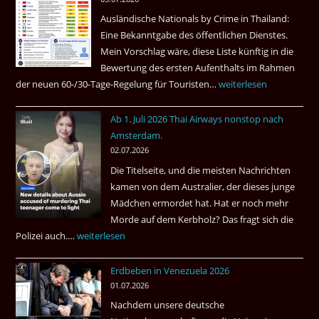
Ruheständler
Ausländische Nationals by Crime in Thailand:
Gebiet
Eine Bekanntgabe des öffentlichen Dienstes.
Mein Vorschlag wäre, diese Liste künftig in die
Bewertung des ersten Aufenthalts im Rahmen
der neuen 60-/30-Tage-Regelung für Touristen…
Tourismus:
weiterlesen
Welches
Ab 1. Juli 2026 Thai Airways nonstop nach
Einreiseland
Amsterdam.
weist
02.07.2026
die
Die Titelseite, und die meisten Nachrichten
höchste
kamen von dem Australier, der dieses junge
Kriminalität
Mädchen ermordet hat. Hat er noch mehr
aus?
Morde auf dem Kerbholz? Das fragt sich die
Polizei auch.…
Ab
weiterlesen
1.
Erdbeben in Venezuela 2026
Juli
01.07.2026
2026
Nachdem unsere deutsche
Thai