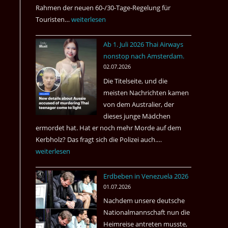
Rahmen der neuen 60-/30-Tage-Regelung für
Touristen…
Tourismus:
weiterlesen
Welches
Ab 1. Juli 2026 Thai Airways
Einreiseland
nonstop nach Amsterdam.
weist
02.07.2026
die
Die Titelseite, und die
höchste
meisten Nachrichten kamen
Kriminalität
von dem Australier, der
aus?
dieses junge Mädchen
ermordet hat. Hat er noch mehr Morde auf dem
Kerbholz? Das fragt sich die Polizei auch.…
Ab
weiterlesen
1.
Juli
Erdbeben in Venezuela 2026
2026
01.07.2026
Thai
Nachdem unsere deutsche
Airways
Nationalmannschaft nun die
nonstop
Heimreise antreten musste,