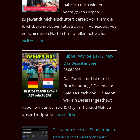
nach
habe ich mich wieder
Amsterdam.
wichtigeren Dingen
zugewandt.Mich erschüttert derzeit vor allem die
furchtbare Erdbebenkatastrophe in Venezuela. Aus
verschiedenen Nachrichtenquellen habe ich…
Erdbeben
weiterlesen
in
Venezuela
Fußball WM bei Eaki & May
2026
Das Desaster Spiel
28.06.2026
Das Zweite und ist es die
Bruchlandung ? Das zweite
Spiel Deutschland : Ecuador,
war ein Desaster geschaut
haben wir das bei Eaki & May in Thailand Naklua
unser Treffpunkt…
Fußball
weiterlesen
WM
Das waren noch die Erinnerungen
bei
an die Corona Zeiten vor vier
Eaki