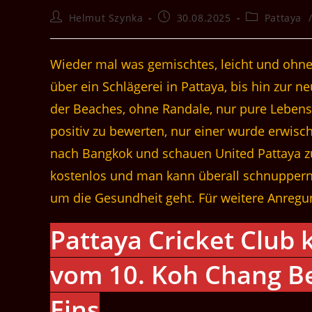
Beitrags-
Beitrag
Beitrags-
Helmut Szynka
30.08.2025
Pattaya
Autor:
veröffentlicht:
Kategorie:
Wieder mal was gemischtes, leicht und ohne
über ein Schlägerei in Pattaya, bis hin zur 
der Beaches, ohne Randale, nur pure Leben
positiv zu bewerten, nur einer wurde erwisc
nach Bangkok und schauen United Pattaya z
kostenlos und man kann überall schnuppern
um die Gesundheit geht. Für weitere Anregu
Pattaya Cricket Club
vom 10. Koh Chang Be
Eins