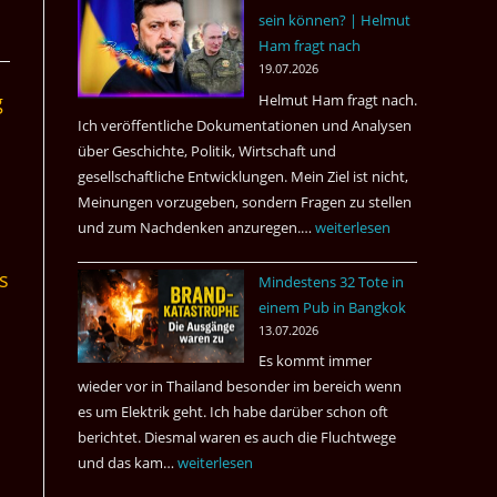
sein können? | Helmut
3
Ham fragt nach
Tote
19.07.2026
kamen
g
Helmut Ham fragt nach.
dazu.
Ich veröffentliche Dokumentationen und Analysen
über Geschichte, Politik, Wirtschaft und
gesellschaftliche Entwicklungen. Mein Ziel ist nicht,
Meinungen vorzugeben, sondern Fragen zu stellen
und zum Nachdenken anzuregen.…
Russland
weiterlesen
–
s
Mindestens 32 Tote in
Was
einem Pub in Bangkok
hätte
13.07.2026
sein
Es kommt immer
können?
wieder vor in Thailand besonder im bereich wenn
|
es um Elektrik geht. Ich habe darüber schon oft
Helmut
berichtet. Diesmal waren es auch die Fluchtwege
Ham
und das kam…
Mindestens
weiterlesen
fragt
32