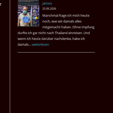
Jahren
r
&
25.06.2026
May
Manchmal frage ich mich heute
Das
noch, was wir damals alles
Desaster
mitgemacht haben. Ohne Impfung
Spiel
durfte ich gar nicht nach Thailand einreisen. Und
wenn ich heute darüber nachdenke, habe ich
damals…
Das
weiterlesen
waren
noch
die
Erinnerungen
an
die
Corona
Zeiten
vor
vier