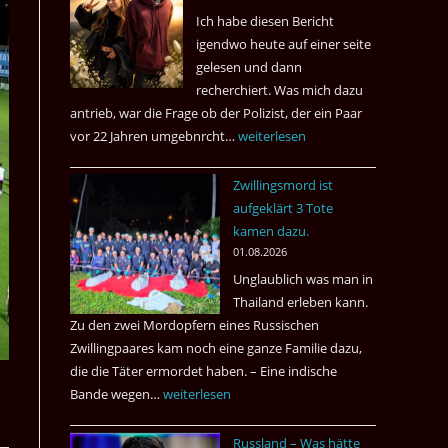
Ich habe diesen Bericht
igendwo heute auf einer seite
gelesen und dann
recherchiert. Was mich dazu
antrieb, war die Frage ob der Polizist, der ein Paar
vor 22 Jahren umgebnrcht…
Nach
weiterlesen
22
Zwillingsmord ist
Jahren,
aufgeklärt 3 Tote
ist
kamen dazu.
der
01.08.2026
Mörder
Unglaublich was man in
wieder
Thailand erleben kann.
frei
Zu den zwei Mordopfern eines Russischen
?
Zwillingpaares kam noch eine ganze Familie dazu,
die die Täter ermordet haben. – Eine indische
Bande wegen…
Zwillingsmord
weiterlesen
ist
Russland – Was hätte
aufgeklärt