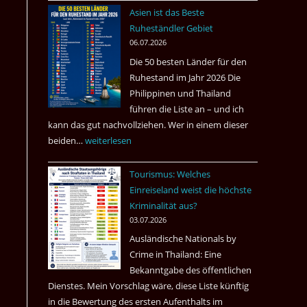
nach
Asien ist das Beste
Tote
Ruheständler Gebiet
in
06.07.2026
einem
Die 50 besten Länder für den
Pub
Ruhestand im Jahr 2026 Die
in
Philippinen und Thailand
Bangkok
führen die Liste an – und ich
kann das gut nachvollziehen. Wer in einem dieser
beiden…
Asien
weiterlesen
ist
Tourismus: Welches
das
Einreiseland weist die höchste
Beste
Kriminalität aus?
Ruheständler
03.07.2026
Gebiet
Ausländische Nationals by
Crime in Thailand: Eine
Bekanntgabe des öffentlichen
Dienstes. Mein Vorschlag wäre, diese Liste künftig
in die Bewertung des ersten Aufenthalts im