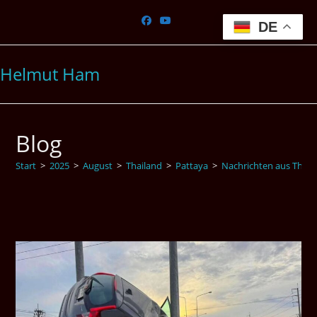
Zum
Inhalt
DE
springen
Helmut Ham
Blog
Start
>
2025
>
August
>
Thailand
>
Pattaya
>
Nachrichten aus Thail