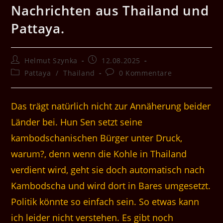
Nachrichten aus Thailand und
Pattaya.
Beitrags-
Beitrag
Helmut Szynka
12.08.2025
Autor:
veröffentlicht:
Beitrags-
Beitrags-
Pattaya
/
Thailand
0 Kommentare
Kategorie:
Kommentare:
Das trägt natürlich nicht zur Annäherung beider
Länder bei. Hun Sen setzt seine
kambodschanischen Bürger unter Druck,
warum?, denn wenn die Kohle in Thailand
verdient wird, geht sie doch automatisch nach
Kambodscha und wird dort in Bares umgesetzt.
Politik könnte so einfach sein. So etwas kann
ich leider nicht verstehen. Es gibt noch