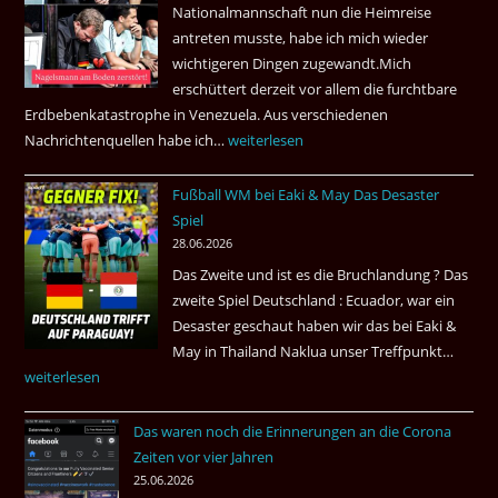
Nationalmannschaft nun die Heimreise
Airways
antreten musste, habe ich mich wieder
nonstop
wichtigeren Dingen zugewandt.Mich
nach
erschüttert derzeit vor allem die furchtbare
Amsterdam.
Erdbebenkatastrophe in Venezuela. Aus verschiedenen
Nachrichtenquellen habe ich…
Erdbeben
weiterlesen
in
Fußball WM bei Eaki & May Das Desaster
Venezuela
Spiel
2026
28.06.2026
Das Zweite und ist es die Bruchlandung ? Das
zweite Spiel Deutschland : Ecuador, war ein
Desaster geschaut haben wir das bei Eaki &
May in Thailand Naklua unser Treffpunkt…
Fußba
weiterlesen
WM
bei
Das waren noch die Erinnerungen an die Corona
Eaki
Zeiten vor vier Jahren
&
25.06.2026
May