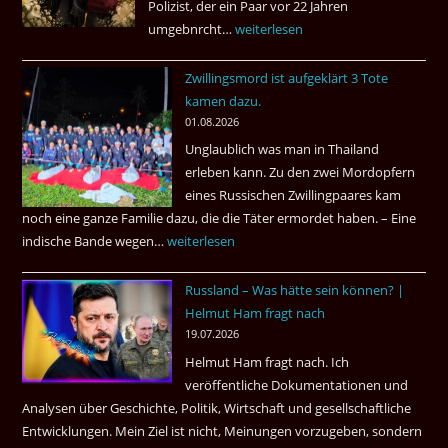
Polizist, der ein Paar vor 22 Jahren
umgebnrcht…
Nach
weiterlesen
22
Zwillingsmord ist aufgeklärt 3 Tote
Jahren,
kamen dazu.
ist
01.08.2026
der
Unglaublich was man in Thailand
Mörder
erleben kann. Zu den zwei Mordopfern
wieder
eines Russischen Zwillingpaares kam
frei
noch eine ganze Familie dazu, die die Täter ermordet haben. – Eine
?
indische Bande wegen…
Zwillingsmord
weiterlesen
ist
Russland – Was hätte sein können? |
aufgeklärt
Helmut Ham fragt nach
3
19.07.2026
Tote
Helmut Ham fragt nach. Ich
kamen
veröffentliche Dokumentationen und
dazu.
Analysen über Geschichte, Politik, Wirtschaft und gesellschaftliche
Entwicklungen. Mein Ziel ist nicht, Meinungen vorzugeben, sondern