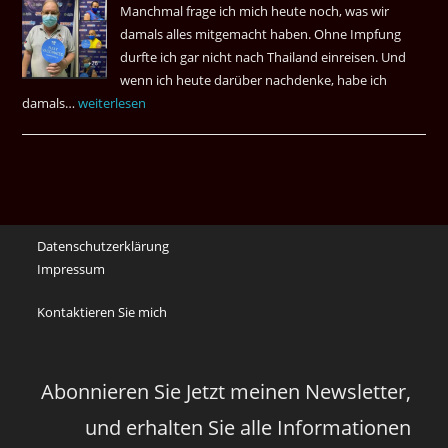
Manchmal frage ich mich heute noch, was wir
Das
damals alles mitgemacht haben. Ohne Impfung
Desas
durfte ich gar nicht nach Thailand einreisen. Und
Spiel
wenn ich heute darüber nachdenke, habe ich
damals…
Das
weiterlesen
waren
noch
die
Erinnerungen
an
Datenschutzerklärung
die
Impressum
Corona
Zeiten
Kontaktieren Sie mich
vor
vier
Jahren
Abonnieren Sie Jetzt meinen Newsletter,
und erhalten Sie alle Informationen