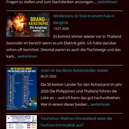
Fragen zu stellen und zum Nachdenken anzuregen.…
Russland
weiterlesen
–
Mindestens 32 Tote in einem Pub in
Was
Bangkok
hätte
13.07.2026
sein
Es kommt immer wieder vor in Thailand
können?
besonder im bereich wenn es um Elektrik geht. Ich habe darüber
|
schon oft berichtet. Diesmal waren es auch die Fluchtwege und das
Helmut
kam…
Mindestens
weiterlesen
Ham
32
fragt
Asien ist das Beste Ruheständler Gebiet
Tote
nach
06.07.2026
in
Die 50 besten Länder für den Ruhestand im Jahr
einem
2026 Die Philippinen und Thailand führen die
Pub
Liste an – und ich kann das gut nachvollziehen.
in
Wer in einem dieser beiden…
Asien
weiterlesen
Bangkok
ist
Tourismus: Welches Einreiseland weist die
das
höchste Kriminalität aus?
Beste