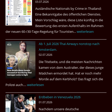
03.07.2026
Ruheständler
Ausländische Nationals by Crime in Thailand:
Gebiet
Eine Bekanntgabe des öffentlichen Dienstes.
Mein Vorschlag wäre, diese Liste künftig in die
Bewertung des ersten Aufenthalts im Rahmen
der neuen 60-/30-Tage-Regelung für Touristen…
Tourismus:
weiterlesen
Welches
Ab 1. Juli 2026 Thai Airways nonstop nach
Einreiseland
Amsterdam.
weist
02.07.2026
die
Die Titelseite, und die meisten Nachrichten
höchste
kamen von dem Australier, der dieses junge
Kriminalität
Mädchen ermordet hat. Hat er noch mehr
aus?
Morde auf dem Kerbholz? Das fragt sich die
Polizei auch.…
Ab
weiterlesen
1.
Erdbeben in Venezuela 2026
Juli
01.07.2026
2026
Nachdem unsere deutsche
Thai