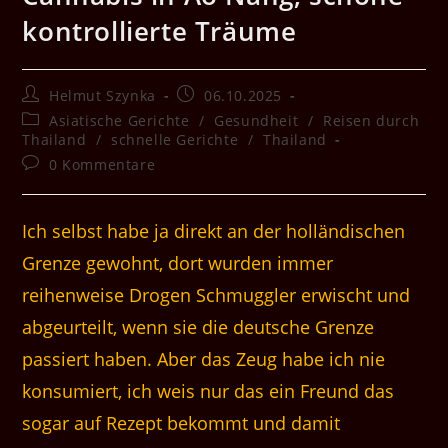
kontrollierte Träume
Beitrags-
Beitrag
Helmut Szynka
06.10.2025
Autor:
veröffentlicht:
Beitrags-
Asiatische Gerichte
/
Gesundheit
/
Reisen durch
Kategorie:
Thailand
/
schnelle Gerichte
/
Thailand
Beitrags-
0 Kommentare
Kommentare:
Ich selbst habe ja direkt an der holländischen
Grenze gewohnt, dort wurden immer
reihenweise Drogen Schmuggler erwischt und
abgeurteilt, wenn sie die deutsche Grenze
passiert haben. Aber das Zeug habe ich nie
konsumiert, ich weis nur das ein Freund das
sogar auf Rezept bekommt und damit