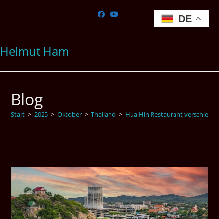
Zum
Inhalt
DE
springen
Helmut Ham
Blog
Start
>
2025
>
Oktober
>
Thailand
>
Hua Hin Restaurant verschieden