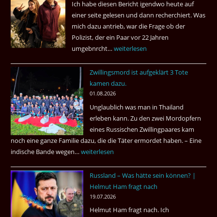
Ich habe diesen Bericht igendwo heute auf
einer seite gelesen und dann recherchiert. Was
mich dazu antrieb, war die Frage ob der
Polizist, der ein Paar vor 22 Jahren
umgebnrcht…
Nach
weiterlesen
22
Zwillingsmord ist aufgeklärt 3 Tote
Jahren,
kamen dazu.
ist
01.08.2026
der
Unglaublich was man in Thailand
Mörder
erleben kann. Zu den zwei Mordopfern
wieder
eines Russischen Zwillingpaares kam
frei
noch eine ganze Familie dazu, die die Täter ermordet haben. – Eine
?
indische Bande wegen…
Zwillingsmord
weiterlesen
ist
Russland – Was hätte sein können? |
aufgeklärt
Helmut Ham fragt nach
3
19.07.2026
Tote
Helmut Ham fragt nach. Ich
kamen