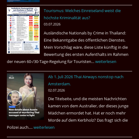
ist
Tourismus: Welches Einreiseland weist die
das
höchste Kriminalität aus?
Beste
03.07.2026
Ruheständler
Ausländische Nationals by Crime in Thailand:
Gebiet
Eine Bekanntgabe des öffentlichen Dienstes.
Mein Vorschlag wäre, diese Liste künftig in die
Bewertung des ersten Aufenthalts im Rahmen
der neuen 60-/30-Tage-Regelung für Touristen…
Tourismus:
weiterlesen
Welches
Ab 1. Juli 2026 Thai Airways nonstop nach
Einreiseland
Amsterdam.
weist
02.07.2026
die
Die Titelseite, und die meisten Nachrichten
höchste
kamen von dem Australier, der dieses junge
Kriminalität
Mädchen ermordet hat. Hat er noch mehr
aus?
Morde auf dem Kerbholz? Das fragt sich die
Polizei auch.…
Ab
weiterlesen
1.