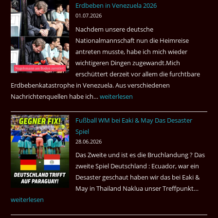
Erdbeben in Venezuela 2026
Juli
01.07.2026
2026
Nachdem unsere deutsche
Thai
Nationalmannschaft nun die Heimreise
Airways
antreten musste, habe ich mich wieder
nonstop
wichtigeren Dingen zugewandt.Mich
nach
erschüttert derzeit vor allem die furchtbare
Amsterdam.
Erdbebenkatastrophe in Venezuela. Aus verschiedenen
Nachrichtenquellen habe ich…
Erdbeben
weiterlesen
in
Fußball WM bei Eaki & May Das Desaster
Venezuela
Spiel
2026
28.06.2026
Das Zweite und ist es die Bruchlandung ? Das
zweite Spiel Deutschland : Ecuador, war ein
Desaster geschaut haben wir das bei Eaki &
May in Thailand Naklua unser Treffpunkt…
Fußba
weiterlesen
WM
bei