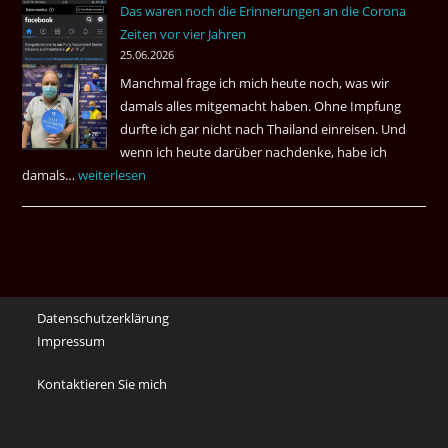
Das waren noch die Erinnerungen an die Corona
Eaki
Zeiten vor vier Jahren
&
25.06.2026
May
Manchmal frage ich mich heute noch, was wir
Das
damals alles mitgemacht haben. Ohne Impfung
Desas
durfte ich gar nicht nach Thailand einreisen. Und
Spiel
wenn ich heute darüber nachdenke, habe ich
damals…
Das
weiterlesen
waren
noch
die
Erinnerungen
an
Datenschutzerklärung
die
Impressum
Corona
Zeiten
Kontaktieren Sie mich
vor
vier