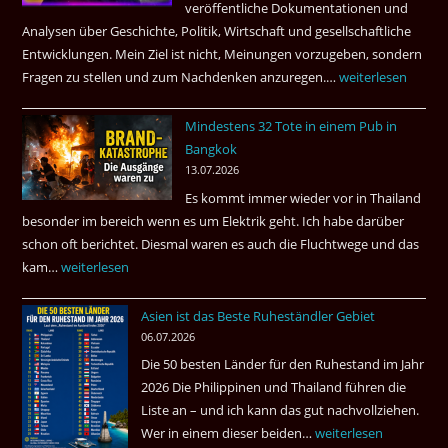
veröffentliche Dokumentationen und
dazu.
Analysen über Geschichte, Politik, Wirtschaft und gesellschaftliche
Entwicklungen. Mein Ziel ist nicht, Meinungen vorzugeben, sondern
Fragen zu stellen und zum Nachdenken anzuregen.…
Russland
weiterlesen
–
Mindestens 32 Tote in einem Pub in
Was
Bangkok
hätte
13.07.2026
sein
Es kommt immer wieder vor in Thailand
können?
besonder im bereich wenn es um Elektrik geht. Ich habe darüber
|
schon oft berichtet. Diesmal waren es auch die Fluchtwege und das
Helmut
kam…
Mindestens
weiterlesen
Ham
32
fragt
Asien ist das Beste Ruheständler Gebiet
Tote
nach
06.07.2026
in
Die 50 besten Länder für den Ruhestand im Jahr
einem
2026 Die Philippinen und Thailand führen die
Pub
Liste an – und ich kann das gut nachvollziehen.
in
Wer in einem dieser beiden…
Asien
weiterlesen
Bangkok