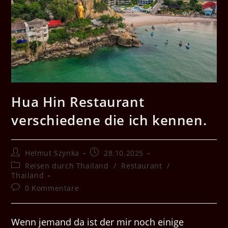
Hua Hin Restaurant
verschiedene die ich kennen.
Beitrags-
Beitrag
Helmut Szynka
28.10.2025
Autor:
veröffentlicht:
Beitrags-
Reisen durch Thailand
/
Restaurant
/
Kategorie:
Thailand
Beitrags-
0 Kommentare
Kommentare:
Wenn jemand da ist der mir noch einige