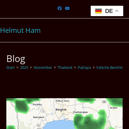
Zum
Inhalt
DE
springen
Helmut Ham
Blog
Start
>
2025
>
November
>
Thailand
>
Pattaya
>
Falsche Berichte w