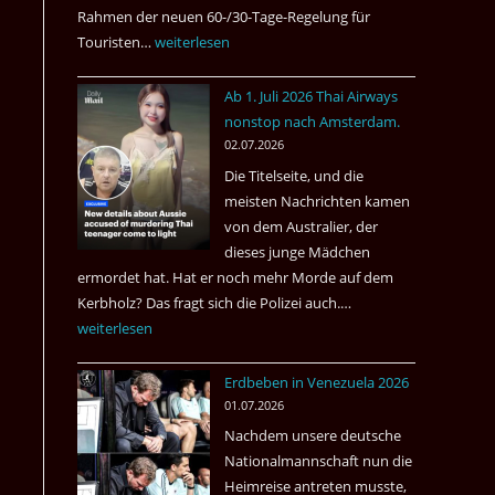
Rahmen der neuen 60-/30-Tage-Regelung für
Touristen…
Tourismus:
weiterlesen
Welches
Ab 1. Juli 2026 Thai Airways
Einreiseland
nonstop nach Amsterdam.
weist
02.07.2026
die
Die Titelseite, und die
höchste
meisten Nachrichten kamen
Kriminalität
von dem Australier, der
aus?
dieses junge Mädchen
ermordet hat. Hat er noch mehr Morde auf dem
Kerbholz? Das fragt sich die Polizei auch.…
Ab
weiterlesen
1.
Juli
Erdbeben in Venezuela 2026
2026
01.07.2026
Thai
Nachdem unsere deutsche
Airways
Nationalmannschaft nun die
nonstop
Heimreise antreten musste,