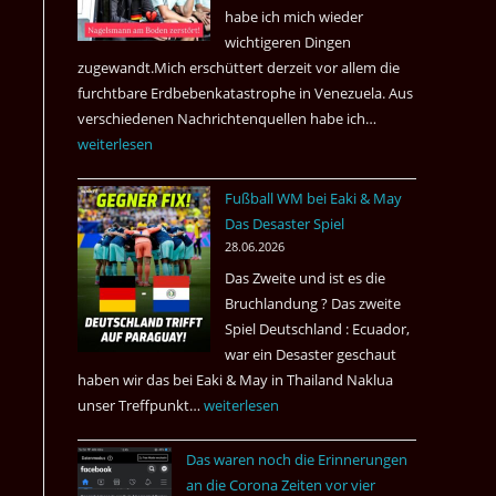
nach
habe ich mich wieder
Amsterdam.
wichtigeren Dingen
zugewandt.Mich erschüttert derzeit vor allem die
furchtbare Erdbebenkatastrophe in Venezuela. Aus
verschiedenen Nachrichtenquellen habe ich…
Erdbeben
weiterlesen
in
Venezuela
Fußball WM bei Eaki & May
2026
Das Desaster Spiel
28.06.2026
Das Zweite und ist es die
Bruchlandung ? Das zweite
Spiel Deutschland : Ecuador,
war ein Desaster geschaut
haben wir das bei Eaki & May in Thailand Naklua
unser Treffpunkt…
Fußball
weiterlesen
WM
Das waren noch die Erinnerungen
bei
an die Corona Zeiten vor vier
Eaki