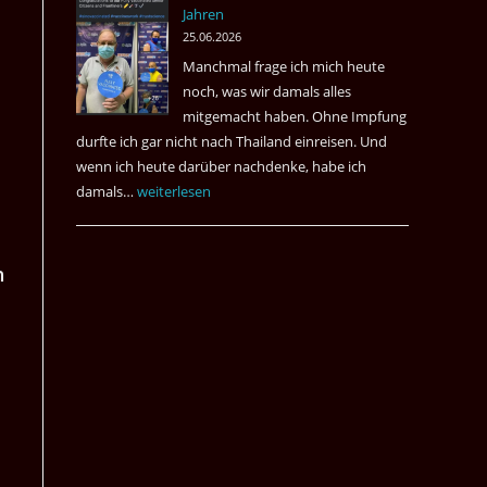
Jahren
&
25.06.2026
May
Manchmal frage ich mich heute
Das
noch, was wir damals alles
Desaster
mitgemacht haben. Ohne Impfung
Spiel
durfte ich gar nicht nach Thailand einreisen. Und
wenn ich heute darüber nachdenke, habe ich
damals…
Das
weiterlesen
waren
noch
n
die
Erinnerungen
an
die
Corona
Zeiten
vor
vier