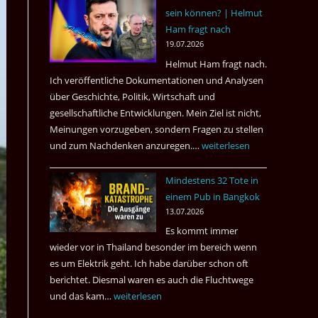
sein können? | Helmut
3
Ham fragt nach
Tote
19.07.2026
kamen
Helmut Ham fragt nach.
dazu.
Ich veröffentliche Dokumentationen und Analysen
über Geschichte, Politik, Wirtschaft und
gesellschaftliche Entwicklungen. Mein Ziel ist nicht,
Meinungen vorzugeben, sondern Fragen zu stellen
und zum Nachdenken anzuregen.…
Russland
weiterlesen
–
Mindestens 32 Tote in
Was
einem Pub in Bangkok
hätte
13.07.2026
sein
Es kommt immer
können?
wieder vor in Thailand besonder im bereich wenn
|
es um Elektrik geht. Ich habe darüber schon oft
Helmut
berichtet. Diesmal waren es auch die Fluchtwege
Ham
und das kam…
Mindestens
weiterlesen
fragt
32