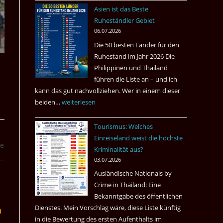
nach
Asien ist das Beste
Tote
Ruheständler Gebiet
in
06.07.2026
einem
Die 50 besten Länder für den
Pub
Ruhestand im Jahr 2026 Die
in
Philippinen und Thailand
Bangkok
führen die Liste an – und ich
kann das gut nachvollziehen. Wer in einem dieser
beiden…
Asien
weiterlesen
ist
Tourismus: Welches
das
Einreiseland weist die höchste
Beste
re
Kriminalität aus?
Ruheständler
03.07.2026
Gebiet
Ausländische Nationals by
Crime in Thailand: Eine
Bekanntgabe des öffentlichen
Dienstes. Mein Vorschlag wäre, diese Liste künftig
n
in die Bewertung des ersten Aufenthalts im