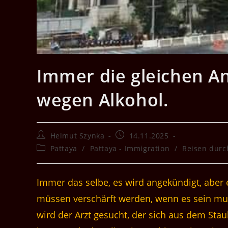
Immer die gleichen A
wegen Alkohol.
Beitrags-
Beitrag
Helmut Szynka
14.11.2025
Autor:
veröffentlicht:
Beitrags-
Pattaya
/
Pattaya - Immigration
/
Reisen durc
Kategorie:
Immer das selbe, es wird angekündigt, aber 
müssen verschärft werden, wenn es sein muss
wird der Arzt gesucht, der sich aus dem Sta