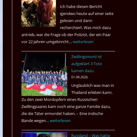
Ich habe diesen Bericht
igendwo heute auf einer seite
gelesen und dann
recherchiert. Was mich dazu
antrieb, war die Frage ob der Polizist, der ein Paar
vor 22 Jahren umgebnrcht…
Nach
weiterlesen
22
Zwillingsmord ist
Jahren,
aufgeklärt 3 Tote
ist
kamen dazu.
der
01.08.2026
Mörder
Unglaublich was man in
wieder
Thailand erleben kann.
frei
Zu den zwei Mordopfern eines Russischen
?
Zwillingpaares kam noch eine ganze Familie dazu,
die die Täter ermordet haben. – Eine indische
Bande wegen…
Zwillingsmord
weiterlesen
ist
Russland – Was hätte
aufgeklärt