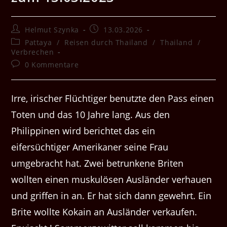
Beitrags-
Beitrag
Helmut Szynka
13.03.2026
Autor:
veröffentlicht:
Beitrags-
Pattaya
/
Reisen durch Thailand
/
Thailand
/
Kategorie:
Verbrechen
Beitrags-
0 Kommentare
Kommentare:
Irre, irischer Flüchtiger benutzte den Pass einen
Toten und das 10 Jahre lang. Aus den
Philippinen wird berichtet das ein
eifersüchtiger Amerikaner seine Frau
umgebracht hat. Zwei betrunkene Briten
wollten einen muskulösen Ausländer verhauen
und griffen in an. Er hat sich dann gewehrt. Ein
Brite wollte Kokain an Ausländer verkaufen.