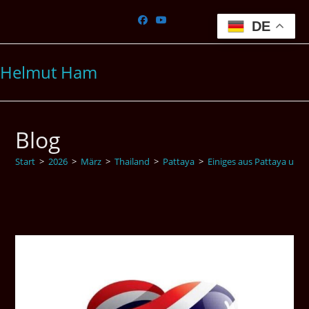
Zum
Inhalt
DE
springen
Helmut Ham
Blog
Start
>
2026
>
März
>
Thailand
>
Pattaya
>
Einiges aus Pattaya und