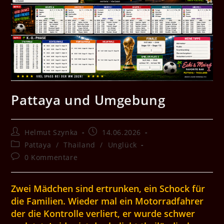
Pattaya und Umgebung
Beitrags-
Beitrag
Helmut Szynka
14.06.2026
Autor:
veröffentlicht:
Beitrags-
Pattaya
/
Thailand
/
Unglück
Kategorie:
Beitrags-
0 Kommentare
Kommentare:
Zwei Mädchen sind ertrunken, ein Schock für
die Familien. Wieder mal ein Motorradfahrer
der die Kontrolle verliert, er wurde schwer