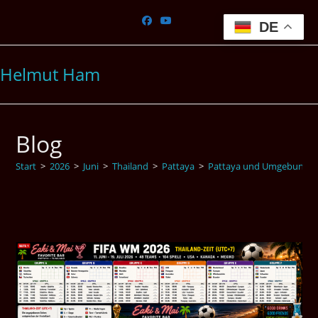
Zum
Inhalt
DE
springen
Helmut Ham
Blog
Start
>
2026
>
Juni
>
Thailand
>
Pattaya
>
Pattaya und Umgebung