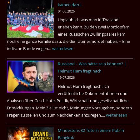
kamen dazu.
ist
01.08.2026
der
Unglaublich was man in Thailand
Mörder
erleben kann. Zu den zwei Mordopfern
wieder
eines Russischen Zwillingpaares kam
frei
noch eine ganze Familie dazu, die die Täter ermordet haben. – Eine
?
indische Bande wegen…
Zwillingsmord
weiterlesen
ist
Russland – Was hätte sein können? |
aufgeklärt
Helmut Ham fragt nach
3
19.07.2026
Tote
Helmut Ham fragt nach. Ich
kamen
veröffentliche Dokumentationen und
dazu.
Analysen über Geschichte, Politik, Wirtschaft und gesellschaftliche
Entwicklungen. Mein Ziel ist nicht, Meinungen vorzugeben, sondern
Fragen zu stellen und zum Nachdenken anzuregen.…
Russland
weiterlesen
–
Mindestens 32 Tote in einem Pub in
Was
Bangkok
hätte