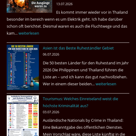
13.07.2026
sein
Es kommt immer wieder vor in Thailand
können?
besonder im bereich wenn es um Elektrik geht. Ich habe darüber
|
schon oft berichtet. Diesmal waren es auch die Fluchtwege und das
Helmut
kam…
Mindestens
weiterlesen
Ham
32
fragt
Asien ist das Beste Ruheständler Gebiet
Tote
nach
06.07.2026
in
Die 50 besten Länder für den Ruhestand im Jahr
einem
2026 Die Philippinen und Thailand führen die
Pub
Liste an – und ich kann das gut nachvollziehen.
in
Wer in einem dieser beiden…
Asien
weiterlesen
Bangkok
ist
Tourismus: Welches Einreiseland weist die
das
höchste Kriminalität aus?
Beste
03.07.2026
Ruheständler
Ausländische Nationals by Crime in Thailand:
Gebiet
Eine Bekanntgabe des öffentlichen Dienstes.
Mein Vorschlag wäre, diese Liste künftig in die