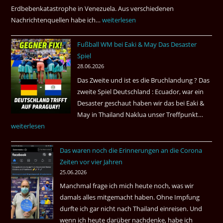
Amsterdam.
Erdbebenkatastrophe in Venezuela. Aus verschiedenen
Nachrichtenquellen habe ich…
Erdbeben
weiterlesen
in
Fußball WM bei Eaki & May Das Desaster
Venezuela
Spiel
2026
28.06.2026
Das Zweite und ist es die Bruchlandung ? Das
zweite Spiel Deutschland : Ecuador, war ein
Desaster geschaut haben wir das bei Eaki &
May in Thailand Naklua unser Treffpunkt…
Fußba
weiterlesen
WM
bei
Das waren noch die Erinnerungen an die Corona
Eaki
Zeiten vor vier Jahren
&
25.06.2026
May
Manchmal frage ich mich heute noch, was wir
Das
damals alles mitgemacht haben. Ohne Impfung
Desas
durfte ich gar nicht nach Thailand einreisen. Und
Spiel
wenn ich heute darüber nachdenke, habe ich