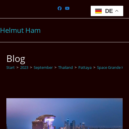
Zum
Inhalt
DE
springen
Helmut Ham
Blog
Start
>
2023
>
September
>
Thailand
>
Pattaya
>
Space Grande Hot