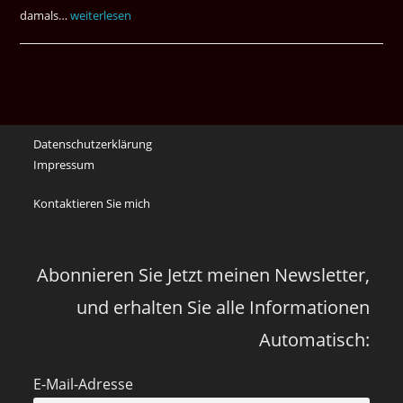
damals…
Das
weiterlesen
waren
noch
die
Erinnerungen
an
Datenschutzerklärung
die
Impressum
Corona
Zeiten
Kontaktieren Sie mich
vor
vier
Jahren
Abonnieren Sie Jetzt meinen Newsletter,
und erhalten Sie alle Informationen
Automatisch:
E-Mail-Adresse