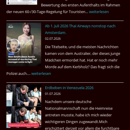
Bewertung des ersten Aufenthalts im Rahmen
der neuen 60-/30-Tage-Regelung für Touristen…
Tourismus:
weiterlesen
Welches
Ab 1. Juli 2026 Thai Airways nonstop nach
Einreiseland
Amsterdam.
weist
02.07.2026
die
Die Titelseite, und die meisten Nachrichten
höchste
kamen von dem Australier, der dieses junge
Kriminalität
Mädchen ermordet hat. Hat er noch mehr
aus?
Morde auf dem Kerbholz? Das fragt sich die
Polizei auch.…
Ab
weiterlesen
1.
Erdbeben in Venezuela 2026
Juli
01.07.2026
2026
Nachdem unsere deutsche
Thai
Nationalmannschaft nun die Heimreise
Airways
antreten musste, habe ich mich wieder
nonstop
wichtigeren Dingen zugewandt.Mich
nach
erschüttert derzeit vor allem die furchtbare