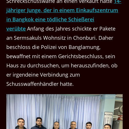
Schreckschusswaffe an einen verkauft hatte
14-
jähriger Junge, der in einem Einkaufszentrum
in Bangkok eine tödliche Schießerei
verübte
Anfang des Jahres schickte er Pakete
an Sermsakuls Wohnsitz in Chonburi. Daher
beschloss die Polizei von Banglamung,
bewaffnet mit einem Gerichtsbeschluss, sein
Haus zu durchsuchen, um herauszufinden, ob
er irgendeine Verbindung zum
Schusswaffenhändler hatte.