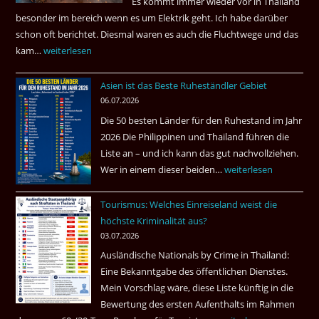
Es kommt immer wieder vor in Thailand
können?
besonder im bereich wenn es um Elektrik geht. Ich habe darüber
|
schon oft berichtet. Diesmal waren es auch die Fluchtwege und das
Helmut
kam…
Mindestens
weiterlesen
Ham
32
fragt
Asien ist das Beste Ruheständler Gebiet
Tote
nach
06.07.2026
in
Die 50 besten Länder für den Ruhestand im Jahr
einem
2026 Die Philippinen und Thailand führen die
Pub
Liste an – und ich kann das gut nachvollziehen.
in
Wer in einem dieser beiden…
Asien
weiterlesen
Bangkok
ist
Tourismus: Welches Einreiseland weist die
das
höchste Kriminalität aus?
Beste
03.07.2026
Ruheständler
Ausländische Nationals by Crime in Thailand:
Gebiet
Eine Bekanntgabe des öffentlichen Dienstes.
Mein Vorschlag wäre, diese Liste künftig in die
Bewertung des ersten Aufenthalts im Rahmen