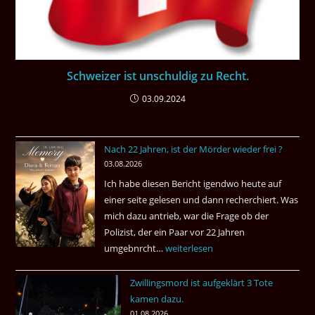
Schweizer ist unschuldig zu Recht.
03.09.2024
Nach 22 Jahren, ist der Mörder wieder frei ?
03.08.2026
Ich habe diesen Bericht igendwo heute auf
einer seite gelesen und dann recherchiert. Was
mich dazu antrieb, war die Frage ob der
Polizist, der ein Paar vor 22 Jahren
umgebnrcht…
Nach
weiterlesen
22
Zwillingsmord ist aufgeklärt 3 Tote
Jahren,
kamen dazu.
ist
01.08.2026