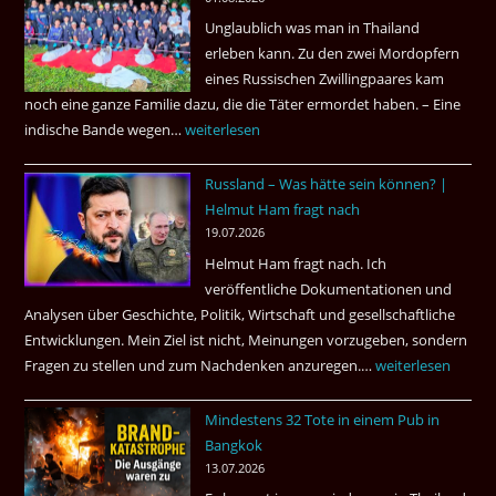
der
Unglaublich was man in Thailand
Mörder
erleben kann. Zu den zwei Mordopfern
wieder
eines Russischen Zwillingpaares kam
frei
noch eine ganze Familie dazu, die die Täter ermordet haben. – Eine
?
indische Bande wegen…
Zwillingsmord
weiterlesen
ist
Russland – Was hätte sein können? |
aufgeklärt
Helmut Ham fragt nach
3
19.07.2026
Tote
Helmut Ham fragt nach. Ich
kamen
veröffentliche Dokumentationen und
dazu.
Analysen über Geschichte, Politik, Wirtschaft und gesellschaftliche
Entwicklungen. Mein Ziel ist nicht, Meinungen vorzugeben, sondern
Fragen zu stellen und zum Nachdenken anzuregen.…
Russland
weiterlesen
–
Mindestens 32 Tote in einem Pub in
Was
Bangkok
hätte
13.07.2026
sein