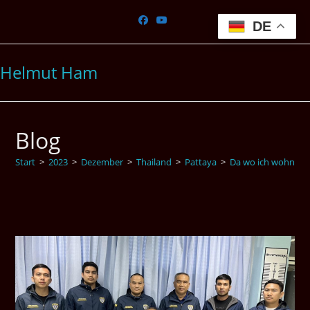
Zum
Inhalt
DE
springen
Helmut Ham
Blog
Start
>
2023
>
Dezember
>
Thailand
>
Pattaya
>
Da wo ich wohne is