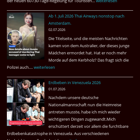
der neuen 60-/30-Tage-Regelung für Touristen…
Tourismus:
weiterlesen
Welches
Ab 1. Juli 2026 Thai Airways nonstop nach
Einreiseland
Amsterdam.
weist
02.07.2026
die
Die Titelseite, und die meisten Nachrichten
höchste
kamen von dem Australier, der dieses junge
Kriminalität
Mädchen ermordet hat. Hat er noch mehr
aus?
Morde auf dem Kerbholz? Das fragt sich die
Polizei auch.…
Ab
weiterlesen
1.
Erdbeben in Venezuela 2026
Juli
01.07.2026
2026
Nachdem unsere deutsche
Thai
Nationalmannschaft nun die Heimreise
Airways
antreten musste, habe ich mich wieder
nonstop
wichtigeren Dingen zugewandt.Mich
nach
erschüttert derzeit vor allem die furchtbare
Amsterdam.
Erdbebenkatastrophe in Venezuela. Aus verschiedenen