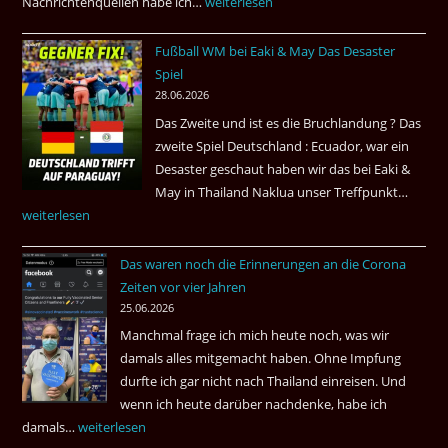
Nachrichtenquellen habe ich…
Erdbeben
weiterlesen
in
Fußball WM bei Eaki & May Das Desaster
Venezuela
Spiel
2026
28.06.2026
Das Zweite und ist es die Bruchlandung ? Das
zweite Spiel Deutschland : Ecuador, war ein
Desaster geschaut haben wir das bei Eaki &
May in Thailand Naklua unser Treffpunkt…
Fußba
weiterlesen
WM
bei
Das waren noch die Erinnerungen an die Corona
Eaki
Zeiten vor vier Jahren
&
25.06.2026
May
Manchmal frage ich mich heute noch, was wir
Das
damals alles mitgemacht haben. Ohne Impfung
Desas
durfte ich gar nicht nach Thailand einreisen. Und
Spiel
wenn ich heute darüber nachdenke, habe ich
damals…
Das
weiterlesen