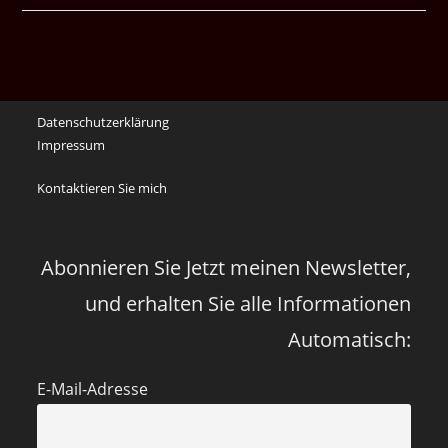
waren
noch
die
Erinnerungen
an
Datenschutzerklärung
die
Impressum
Corona
Zeiten
Kontaktieren Sie mich
vor
vier
Jahren
Abonnieren Sie Jetzt meinen Newsletter,
und erhalten Sie alle Informationen
Automatisch:
E-Mail-Adresse