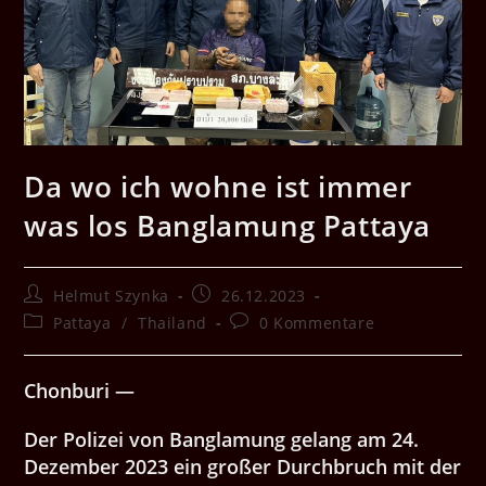
Da wo ich wohne ist immer
was los Banglamung Pattaya
Beitrags-
Beitrag
Helmut Szynka
26.12.2023
Autor:
veröffentlicht:
Beitrags-
Beitrags-
Pattaya
/
Thailand
0 Kommentare
Kategorie:
Kommentare:
Chonburi —
Der Polizei von Banglamung gelang am 24.
Dezember 2023 ein großer Durchbruch mit der