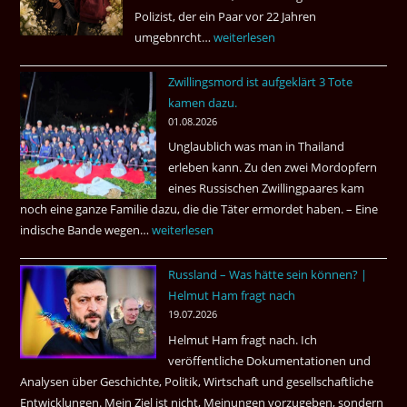
Polizist, der ein Paar vor 22 Jahren
umgebnrcht…
Nach
weiterlesen
22
Zwillingsmord ist aufgeklärt 3 Tote
Jahren,
kamen dazu.
ist
01.08.2026
der
Unglaublich was man in Thailand
Mörder
erleben kann. Zu den zwei Mordopfern
wieder
eines Russischen Zwillingpaares kam
frei
noch eine ganze Familie dazu, die die Täter ermordet haben. – Eine
?
indische Bande wegen…
Zwillingsmord
weiterlesen
ist
Russland – Was hätte sein können? |
aufgeklärt
Helmut Ham fragt nach
3
19.07.2026
Tote
Helmut Ham fragt nach. Ich
kamen
veröffentliche Dokumentationen und
dazu.
Analysen über Geschichte, Politik, Wirtschaft und gesellschaftliche
Entwicklungen. Mein Ziel ist nicht, Meinungen vorzugeben, sondern