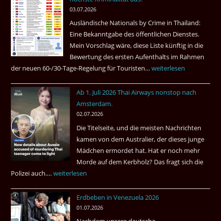
Beste
03.07.2026
Ruheständler
Ausländische Nationals by Crime in Thailand:
Gebiet
Eine Bekanntgabe des öffentlichen Dienstes.
Mein Vorschlag wäre, diese Liste künftig in die
Bewertung des ersten Aufenthalts im Rahmen
der neuen 60-/30-Tage-Regelung für Touristen…
Tourismus:
weiterlesen
Welches
Ab 1. Juli 2026 Thai Airways nonstop nach
Einreiseland
Amsterdam.
weist
02.07.2026
die
Die Titelseite, und die meisten Nachrichten
höchste
kamen von dem Australier, der dieses junge
Kriminalität
Mädchen ermordet hat. Hat er noch mehr
aus?
Morde auf dem Kerbholz? Das fragt sich die
Polizei auch.…
Ab
weiterlesen
1.
Erdbeben in Venezuela 2026
Juli
01.07.2026
2026