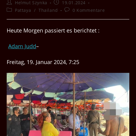
Beitrags-
Beitrag
Helmut Szynka
19.01.2024
Autor:
veröffentlicht:
Beitrags-
Beitrags-
Pattaya
/
Thailand
0 Kommentare
Kategorie:
Kommentare:
Heute Morgen passiert es berichtet :
Adam Judd
–
Freitag, 19. Januar 2024, 7:25