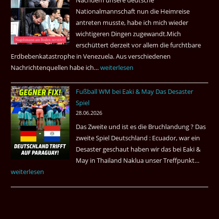
Nachdem unsere deutsche
Thai
Nationalmannschaft nun die Heimreise
Airways
antreten musste, habe ich mich wieder
nonstop
wichtigeren Dingen zugewandt.Mich
nach
erschüttert derzeit vor allem die furchtbare
Amsterdam.
Erdbebenkatastrophe in Venezuela. Aus verschiedenen
Nachrichtenquellen habe ich…
Erdbeben
weiterlesen
in
Fußball WM bei Eaki & May Das Desaster
Venezuela
Spiel
2026
28.06.2026
Das Zweite und ist es die Bruchlandung ? Das
zweite Spiel Deutschland : Ecuador, war ein
Desaster geschaut haben wir das bei Eaki &
May in Thailand Naklua unser Treffpunkt…
Fußba
weiterlesen
WM
bei
Eaki
&