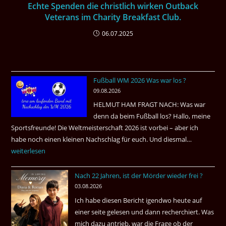
Echte Spenden die christlich wirken Outback
Veterans im Charity Breakfast Club.
06.07.2025
Fußball WM 2026 Was war los ?
09.08.2026
HELMUT HAM FRAGT NACH: Was war
denn da beim Fußball los? Hallo, meine
Sportsfreunde! Die Weltmeisterschaft 2026 ist vorbei – aber ich
habe noch einen kleinen Nachschlag für euch. Und diesmal…
Fußball
weiterlesen
WM
2026
Nach 22 Jahren, ist der Mörder wieder frei ?
Was
03.08.2026
war
Ich habe diesen Bericht igendwo heute auf
los
einer seite gelesen und dann recherchiert. Was
?
mich dazu antrieb, war die Frage ob der