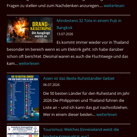
Fragen zu stellen und zum Nachdenken anzuregen.…
Russland
weiterlesen
–
Mindestens 32 Tote in einem Pub in
Was
Bangkok
hätte
13.07.2026
sein
Es kommt immer wieder vor in Thailand
können?
besonder im bereich wenn es um Elektrik geht. Ich habe darüber
|
schon oft berichtet. Diesmal waren es auch die Fluchtwege und das
Helmut
kam…
Mindestens
weiterlesen
Ham
32
fragt
Asien ist das Beste Ruheständler Gebiet
Tote
nach
06.07.2026
in
Die 50 besten Länder für den Ruhestand im Jahr
einem
2026 Die Philippinen und Thailand führen die
Pub
Liste an – und ich kann das gut nachvollziehen.
in
Wer in einem dieser beiden…
Asien
weiterlesen
Bangkok
ist
Tourismus: Welches Einreiseland weist die
das
höchste Kriminalität aus?