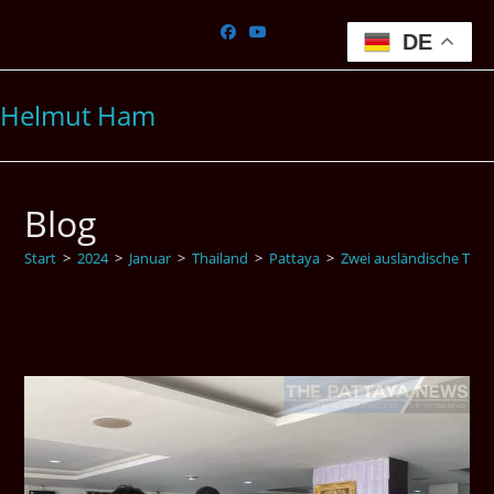
Zum
Inhalt
DE
springen
Helmut Ham
Blog
Start
>
2024
>
Januar
>
Thailand
>
Pattaya
>
Zwei ausländische Touri